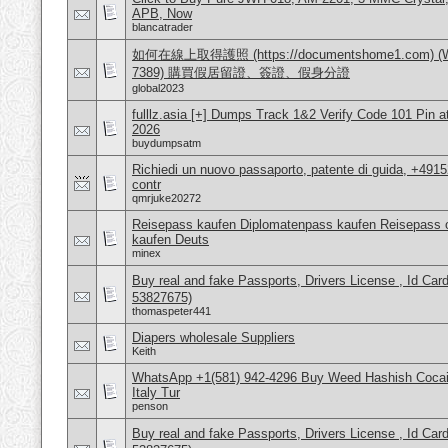
APB, Now
blancatrader
如何在線上取得護照 (https://documentshome1.com) (Wh
7389) 購買假居留證、簽證、假身分證
global2023
fulllz.asia [+] Dumps Track 1&2 Verify Code 101 Pin 
2026
buydumpsatm
Richiedi un nuovo passaporto, patente di guida, +491
contr
qmrjuke20272
Reisepass kaufen Diplomatenpass kaufen Reisepass o
kaufen Deuts
minex
Buy real and fake Passports, Drivers License , Id
53827675)
thomaspeter441
Diapers wholesale Suppliers
Keith
WhatsApp +1(581) 942-4296 Buy Weed Hashish Cocai
Italy Tur
penson
Buy real and fake Passports, Drivers License , Id