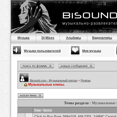
Музыка
Dj Mixes
Альбомы
Видеоклипы
Музыка пользователей
Моя музыка
Bisound.com - Музыкальный портал
>
Релизы
Музыкальные клипы.
Темы раздела
: Музыкальные 
Тема
/
Автор
Click to Buy Pure JWH-018, AM-2201, 3-MMC Crystal