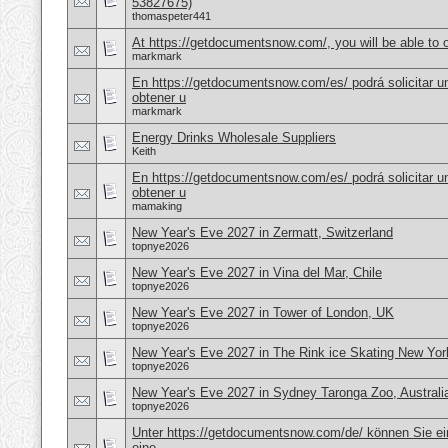
53827675)
thomaspeter441
At https://getdocumentsnow.com/, you will be able to o
markmark
En https://getdocumentsnow.com/es/ podrá solicitar u
obtener u
markmark
Energy Drinks Wholesale Suppliers
Keith
En https://getdocumentsnow.com/es/ podrá solicitar u
obtener u
mamaking
New Year's Eve 2027 in Zermatt, Switzerland
topnye2026
New Year's Eve 2027 in Vina del Mar, Chile
topnye2026
New Year's Eve 2027 in Tower of London, UK
topnye2026
New Year's Eve 2027 in The Rink ice Skating New Yo
topnye2026
New Year's Eve 2027 in Sydney Taronga Zoo, Australi
topnye2026
Unter https://getdocumentsnow.com/de/ können Sie ei
eine