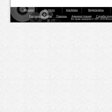
Музыка
Dj mixes
Альбомы
Видеоклипы
Реклама на сайте
Помощь
Администрация
Служба под
Все права защищены © 2007-2026 Bisou