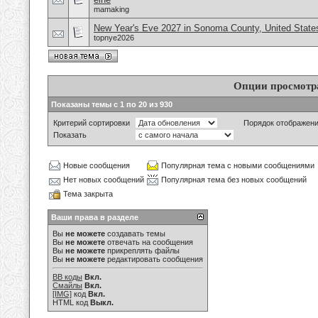
mamaking
New Year's Eve 2027 in Sonoma County, United State
topnye2026
Опции просмотр
Показаны темы с 1 по 20 из 930
Критерий сортировки
Порядок отображен
Показать
Новые сообщения
Популярная тема с новыми сообщениями
Нет новых сообщений
Популярная тема без новых сообщений
Тема закрыта
Ваши права в разделе
Вы
не можете
создавать темы
Вы
не можете
отвечать на сообщения
Вы
не можете
прикреплять файлы
Вы
не можете
редактировать сообщения
BB коды
Вкл.
Смайлы
Вкл.
[IMG]
код
Вкл.
HTML код
Выкл.