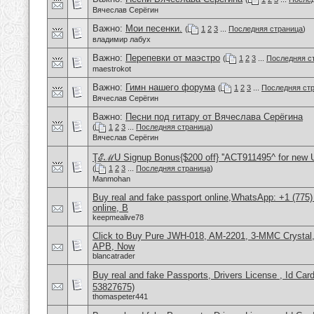
Вячеслав Серёгин
Важно:
Мои песенки.
(
1
2
3
...
Последняя страница
)
владимир лабух
Важно:
Перепевки от маэстро
(
1
2
3
...
Последняя с
maestrokot
Важно:
Гимн нашего форума
(
1
2
3
...
Последняя ст
Вячеслав Серёгин
Важно:
Песни под гитару от Вячеслава Серёгина
(
1
2
3
...
Последняя страница
)
Вячеслав Серёгин
ŢℰℳU Signup Bonus{$200 off} ''ACT911495^ for new 
(
1
2
3
...
Последняя страница
)
Manmohan
Buy real and fake passport online,WhatsApp: +1 (775
online, B
keepmealive78
Click to Buy Pure JWH-018, AM-2201, 3-MMC Crystal
APB, Now
blancatrader
Buy real and fake Passports, Drivers License , Id
53827675)
thomaspeter441