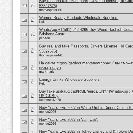
Buy real and fake Passports, Drivers License , Id
53827675)
thomaspeter441
Women Beauty Products Wholesale Suppliers
Keith
WhatsApp +1(581) 942-4296 Buy Weed Hashish Cocai
Brisbane Austr
penson
Buy real and fake Passports, Drivers License , Id
53827675)
thomaspeter441
На сайте https://getdocumentsnow.com/ru/ вы сможе
визы, получ
markmark
Energy Drinks Wholesale Suppliers
Keith
Buy fake usd/aud/cad/RMB/euros/CNY/ (WhatsApp : 
USD $ Buy
keepmealive78
New Year's Eve 2027 in White Orchid Dinner Cruise B
topnye2026
New Year's Eve 2027 in Vail, USA
topnye2026
New Year's Eve 2027 in Tokyo Disneyland & Tokyo D