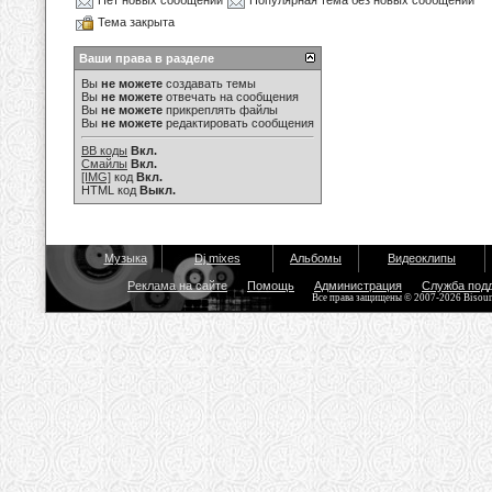
Нет новых сообщений
Популярная тема без новых сообщений
Тема закрыта
Ваши права в разделе
Вы
не можете
создавать темы
Вы
не можете
отвечать на сообщения
Вы
не можете
прикреплять файлы
Вы
не можете
редактировать сообщения
BB коды
Вкл.
Смайлы
Вкл.
[IMG]
код
Вкл.
HTML код
Выкл.
Музыка
Dj mixes
Альбомы
Видеоклипы
Реклама на сайте
Помощь
Администрация
Служба под
Все права защищены © 2007-2026 Bisou