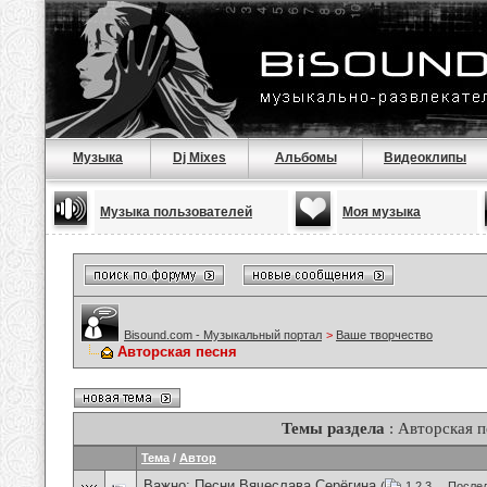
Музыка
Dj Mixes
Альбомы
Видеоклипы
Музыка пользователей
Моя музыка
Bisound.com - Музыкальный портал
>
Ваше творчество
Авторская песня
Темы раздела
: Авторская п
Тема
/
Автор
Важно:
Песни Вячеслава Серёгина
(
1
2
3
...
Послед