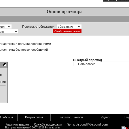
Опции просмотра
Порядок отображения
рная тема с новыми сообщениями
рная тема без новых сообщений
Быстрый переход
ия
ения
Альбомы
Видеоклипы
Каталог файлов
Радио
Ви
ь
Администрация
Служба поддержки
bisound@bisound.com
Почта:
Все права защищены © 2007-2026 Bisound.com