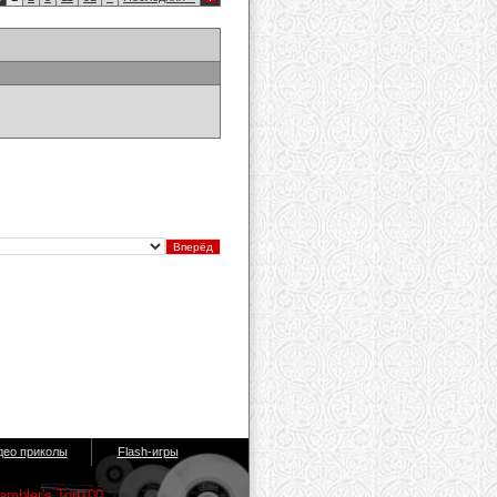
део приколы
Flash-игры