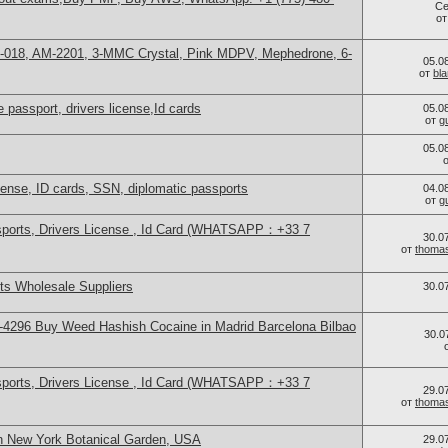
Се
о
H-018, AM-2201, 3-MMC Crystal, Pink MDPV, Mephedrone, 6-
05.0
от
bl
 passport, drivers license,Id cards
05.0
от
g
05.0
icense, ID cards, SSN, diplomatic passports
04.0
от
g
sports, Drivers License , Id Card (WHATSAPP：+33 7
30.0
от
thoma
s Wholesale Suppliers
30.0
4296 Buy Weed Hashish Cocaine in Madrid Barcelona Bilbao
30.0
sports, Drivers License , Id Card (WHATSAPP：+33 7
29.0
от
thoma
n New York Botanical Garden, USA
29.0