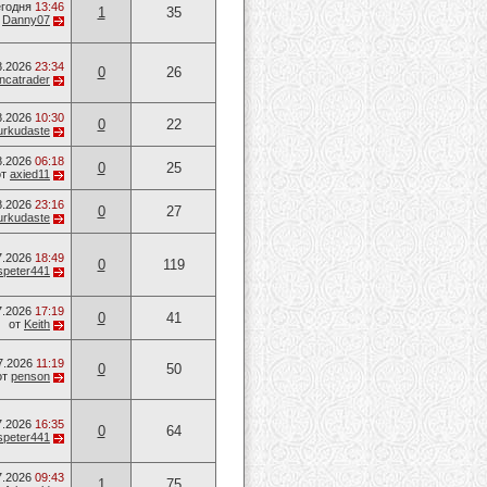
годня
13:46
1
35
т
Danny07
8.2026
23:34
0
26
ancatrader
8.2026
10:30
0
22
urkudaste
8.2026
06:18
0
25
от
axied11
8.2026
23:16
0
27
urkudaste
7.2026
18:49
0
119
speter441
7.2026
17:19
0
41
от
Keith
7.2026
11:19
0
50
от
penson
7.2026
16:35
0
64
speter441
7.2026
09:43
1
75