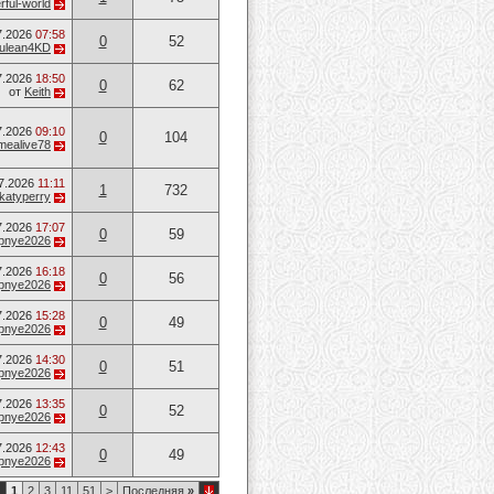
ful-world
7.2026
07:58
0
52
ulean4KD
7.2026
18:50
0
62
от
Keith
7.2026
09:10
0
104
mealive78
7.2026
11:11
1
732
katyperry
7.2026
17:07
0
59
opnye2026
7.2026
16:18
0
56
opnye2026
7.2026
15:28
0
49
opnye2026
7.2026
14:30
0
51
opnye2026
7.2026
13:35
0
52
opnye2026
7.2026
12:43
0
49
opnye2026
1
1
2
3
11
51
>
Последняя
»