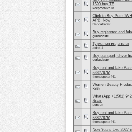
1590 buy TE
keepmealive78
Click to Buy Pure JW
APB, Now
blancatrader
Buy registered and fake
gurkudaste
Турмалин индиголит
axied11
Buy passport, driver l
gurkudaste
Buy real and fake Pas
53827675)
thomaspeter441
Women Beauty Product
Keith
WhatsApp +1(581) 942-
Spain
penson
Buy real and fake Pas
53827675)
thomaspeter441
New Year's Eve 2027 i