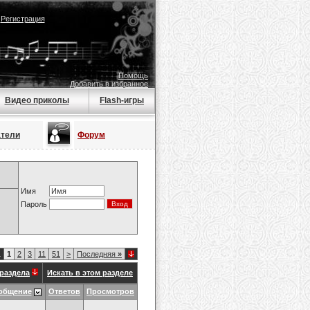
|
Регистрация
Помощь
Добавить в избранное
Видео приколы
Flash-игры
атели
Форум
Имя
Пароль
1
1
2
3
11
51
>
Последняя
»
раздела
Искать в этом разделе
общение
Ответов
Просмотров