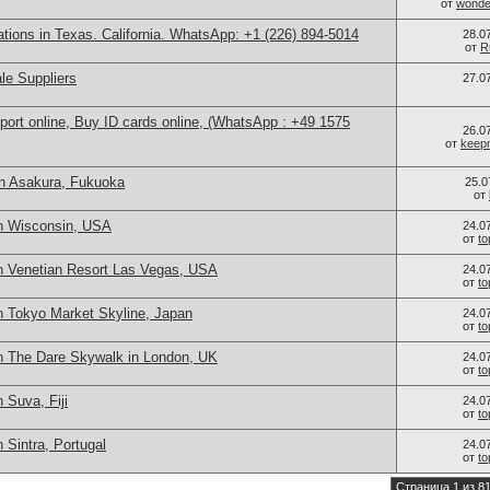
от
wonder
cations in Texas. California. WhatsApp: +1 (226) 894-5014
28.0
от
R
le Suppliers
27.0
port online, Buy ID cards online, (WhatsApp : +49 1575
26.0
от
keep
n Asakura, Fukuoka
25.0
от
n Wisconsin, USA
24.0
от
t
n Venetian Resort Las Vegas, USA
24.0
от
t
n Tokyo Market Skyline, Japan
24.0
от
t
n The Dare Skywalk in London, UK
24.0
от
t
 Suva, Fiji
24.0
от
t
 Sintra, Portugal
24.0
от
t
Страница 1 из 8