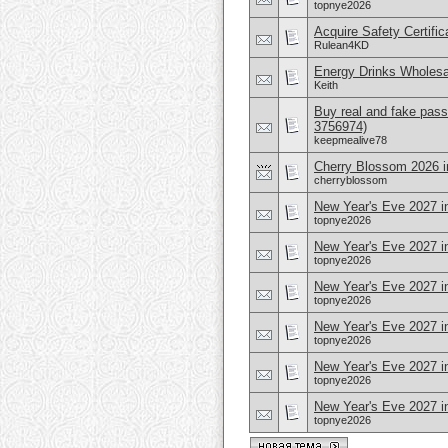
topnye2026
Acquire Safety Certifi
Rulean4KD
Energy Drinks Wholesa
Keith
Buy real and fake pass
3756974)
keepmealive78
Cherry Blossom 2026 i
cherryblossom
New Year's Eve 2027 i
topnye2026
New Year's Eve 2027 i
topnye2026
New Year's Eve 2027 i
topnye2026
New Year's Eve 2027 i
topnye2026
New Year's Eve 2027 in
topnye2026
New Year's Eve 2027 in
topnye2026