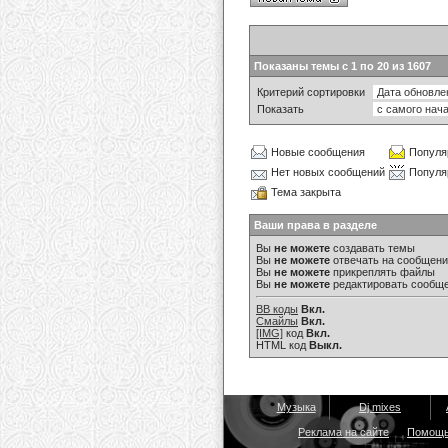
Показаны темы с 1 по 20 из 1607
Критерий сортировки
Показать
Новые сообщения
Популя
Нет новых сообщений
Популя
Тема закрыта
Ваши права в разделе
Вы
не можете
создавать темы
Вы
не можете
отвечать на сообщен
Вы
не можете
прикреплять файлы
Вы
не можете
редактировать сообщ
BB коды
Вкл.
Смайлы
Вкл.
[IMG]
код
Вкл.
HTML код
Выкл.
Музыка
Dj mixes
Реклама на сайте
Помощ