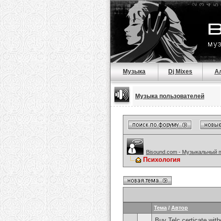
Музыка
Dj Mixes
А
Музыка пользователей
Bisound.com - Музыкальный 
Психология
Тема
/
Автор
Buy Telc certicate wi