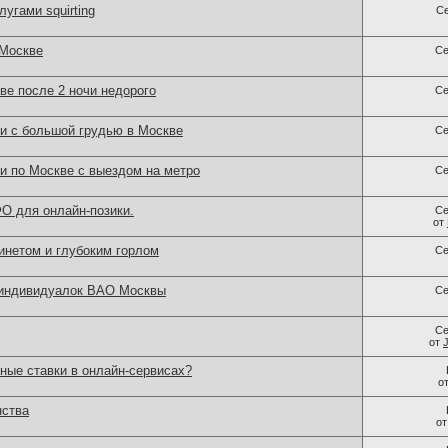
угами squirting
С
 Москве
Се
ве после 2 ночи недорого
Се
ки с большой грудью в Москве
Се
и по Москве с выездом на метро
Се
О для онлайн-позики.
Се
от
нетом и глубоким горлом
Се
 индивидуалок ВАО Москвы
Се
Се
от
ные ставки в онлайн-сервисах?
о
нства
о