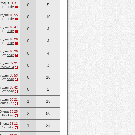
егодня
11:37
0
5
от
cody
годня
10:55
0
10
от
cody
годня
10:47
0
4
от
cody
годня
10:28
0
4
от
cody
годня
10:20
0
4
от
cody
годня
09:21
0
3
Polinka14
годня
08:53
0
10
от
cody
годня
08:42
0
2
от
cody
годня
08:22
1
18
James227
Вчера
23:25
2
50
т
AliceFox
Вчера
18:12
1
23
т
Pomydor