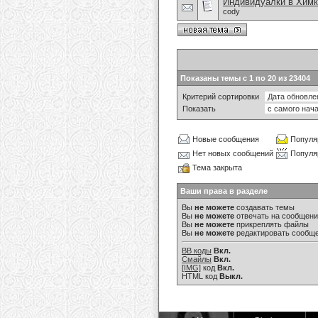
Индивидуалки в Химк
cody
Показаны темы с 1 по 20 из 23404
Критерий сортировки
Показать
Новые сообщения
Популя
Нет новых сообщений
Популя
Тема закрыта
Ваши права в разделе
Вы
не можете
создавать темы
Вы
не можете
отвечать на сообщен
Вы
не можете
прикреплять файлы
Вы
не можете
редактировать сообщ
BB коды
Вкл.
Смайлы
Вкл.
[IMG]
код
Вкл.
HTML код
Выкл.