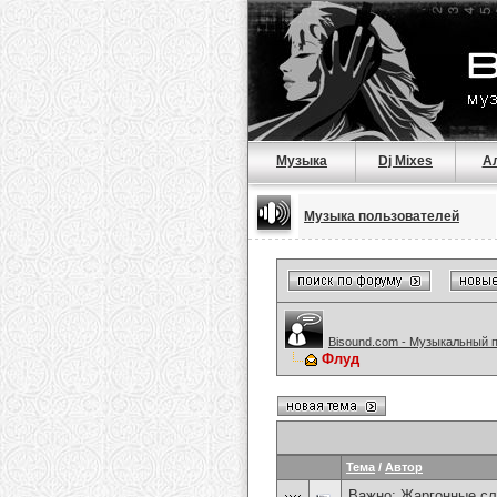
Музыка
Dj Mixes
А
Музыка пользователей
Bisound.com - Музыкальный 
Флуд
Тема
/
Автор
Важно:
Жаргонные сл