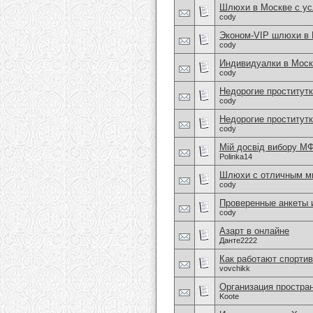
Шлюхи в Москве с усл
cody
Эконом-VIP шлюхи в
cody
Индивидуалки в Моск
cody
Недорогие проститут
cody
Недорогие проститутк
cody
Мій досвід вибору МФ
Polinka14
Шлюхи с отличным ми
cody
Проверенные анкеты
cody
Азарт в онлайне
Данте2222
Как работают спортив
vovchikk
Организация простра
Koote