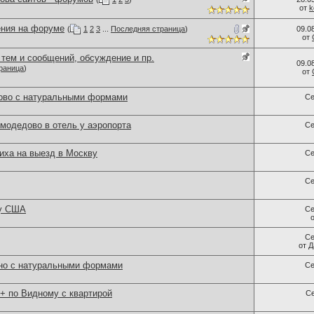
от
k
ния на форуме
(
1
2
3
...
Последняя страница
)
09.0
от
тем и сообщений, обсуждение и пр.
09.0
раница
)
от
ово с натуральными формами
Се
модедово в отель у аэропорта
Се
ха на выезд в Москву
Се
Се
 у США
Се
Се
от
Д
но с натуральными формами
Се
 по Видному с квартирой
С