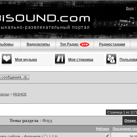
Вход
льбомы
Видеоклипы
Топ Радио
Радиостанции
Моя музыка
Моя страница
Пользов
портал
>
РАЗНОЕ
Страница 1 из 117
Темы раздела
: Флуд
Опции 
Рейтинг
Последнее со
ова сайтов - форумов
(
1
2
3
)
28.0