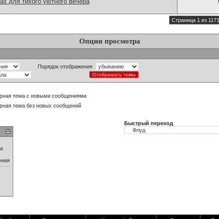
ах для тихого уютного вечера
Страница 1 из 117
Опции просмотра
Порядок отображения
рная тема с новыми сообщениями
рная тема без новых сообщений
Быстрый переход
ия
ения