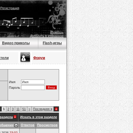
|
Регистрация
Помощь
Добавить в избранное
Видео приколы
Flash-игры
атели
Форум
Имя
Пароль
1
1
2
3
11
51
>
Последняя
»
раздела
Искать в этом разделе
общение
Ответов
Просмотров
5.2026
23:02