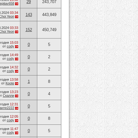
29
243,707
epitav658
8.2024
03:34
143
443,849
Choi Yeon
8.2024
03:33
152
450,749
Choi Yeon
годня
15:03
0
5
от
cody
годня
14:49
0
2
от
cody
годня
14:32
0
2
от
cody
годня
13:58
1
8
от
Koote
годня
13:23
0
4
от
Скалли
годня
12:31
0
5
анте2222
годня
12:05
0
8
от
cody
егодня
11:47
0
5
от
cody