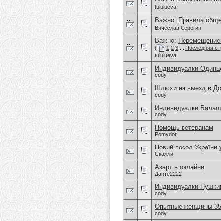
tululueva
Важно:
Правила обще
Вячеслав Серёгин
Важно:
Перемещение 
(
1
2
3
...
Последняя ст
tululueva
Индивидуалки Одинц
cody
Шлюхи на выезд в До
cody
Индивидуалки Балаши
cody
Помощь ветеранам
Pomydor
Новий посол України
Скалли
Азарт в онлайне
Данте2222
Индивидуалки Пушки
cody
Опытные женщины 35+
cody