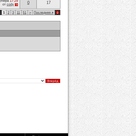
Вчера
17:29
0
17
от
cody
1
1
2
3
11
51
>
Последняя
»