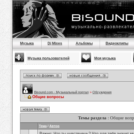
Музыка
Dj Mixes
Альбомы
Видеоклипы
Музыка пользователей
Моя музыка
Bisound.com - Музыкальный портал
>
Обсуждения
Общие вопросы
Темы раздела
: Общие воп
Тема
/
Автор
Важно:
Что ты чувствуешь? Что для тебя значит м