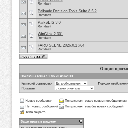
Romdastt
Palisade Decision Tools Suite 8.5.2
Romdastt
ParkSEIS 3.0
Romdastt
WinGlink 2.301
Romdastt
FARO SCENE 2026.0.1 x64
Romdastt
Опции просм
Показаны темы с 1 по 20 из 62013
Критерий сортировки
Порядок отображен
Показать
Новые сообщения
Популярная тема с новыми сообщениями
Нет новых сообщений
Популярная тема без новых сообщений
Тема закрыта
Ваши права в разделе