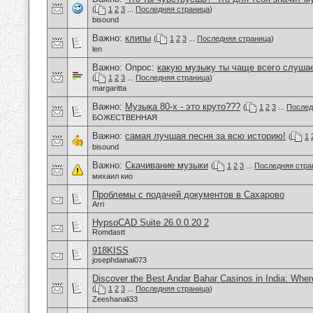
(
1
2
3
...
Последняя страница
)
bisound
Важно:
клипы
(
1
2
3
...
Последняя страница
)
len
Важно: Опрос:
какую музыку ты чаще всего слуша
(
1
2
3
...
Последняя страница
)
margaritta
Важно:
Музыка 80-х - это круто???
(
1
2
3
...
Послед
БОЖЕСТВЕННАЯ
Важно:
самая лучшая песня за всю историю!
(
1
bisound
Важно:
Скачивание музыки
(
1
2
3
...
Последняя стра
михаил кио
Проблемы с подачей документов в Сахарово
Arri
HypsoCAD Suite 26.0.0.20 2
Romdastt
918KISS
josephdainal073
Discover the Best Andar Bahar Casinos in India: Wher
(
1
2
3
...
Последняя страница
)
Zeeshanali33