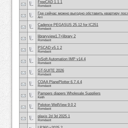
FreeCAD 1.1.1
Romdastt
Где сейчас можно выгодно обставить квартиру пос
Arri
Cadence PEGASUS 25.12 for IC251
Romdastt
libraryview1.7+library 2
Romdastt
PSCAD v5.1 2
Romdastt
InSoft Automation IMP v14.4
Romdastt
GT-SUITE 2026
Romdastt
COAA PlanePlotter 6.7.4.4
Romdastt
Pampers diapers Wholesale Suppliers
Keith
Peloton WellView 9.0 2
Romdastt
plaxis 2d 3d 2025.1
Romdastt
LP360 v2025.2