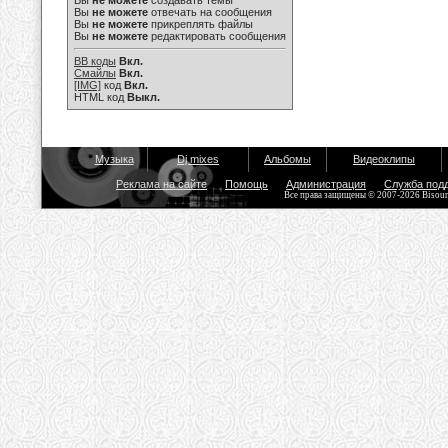
Вы
не можете
создавать темы
Вы
не можете
отвечать на сообщения
Вы
не можете
прикреплять файлы
Вы
не можете
редактировать сообщения
BB коды
Вкл.
Смайлы
Вкл.
[IMG]
код
Вкл.
HTML код
Выкл.
Музыка
Dj mixes
Альбомы
Видеоклипы
Реклама на сайте
Помощь
Администрация
Служба под
Все права защищены © 2007-2026 Bisou