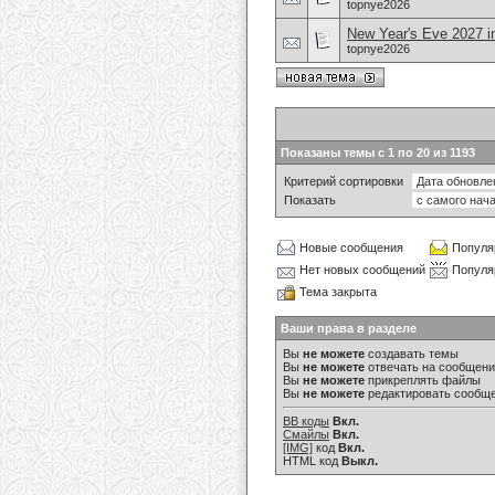
topnye2026
New Year's Eve 2027 i
topnye2026
Показаны темы с 1 по 20 из 1193
Критерий сортировки
Показать
Новые сообщения
Популя
Нет новых сообщений
Популя
Тема закрыта
Ваши права в разделе
Вы
не можете
создавать темы
Вы
не можете
отвечать на сообщен
Вы
не можете
прикреплять файлы
Вы
не можете
редактировать сообщ
BB коды
Вкл.
Смайлы
Вкл.
[IMG]
код
Вкл.
HTML код
Выкл.