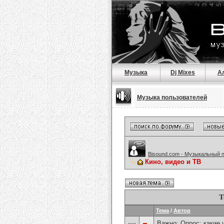
Музыка
Dj Mixes
А
Музыка пользователей
Bisound.com - Музыкальный 
Кино, видео и ТВ
Т
Тема
/
Автор
Важно: Опрос:
какие