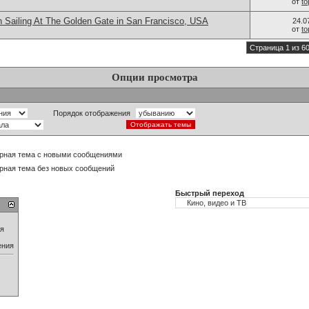
от
t
n Sailing At The Golden Gate in San Francisco, USA
24.0
от
t
Страница 1 из 6
Опции просмотра
Порядок отображения
рная тема с новыми сообщениями
рная тема без новых сообщений
Быстрый переход
ия
ения