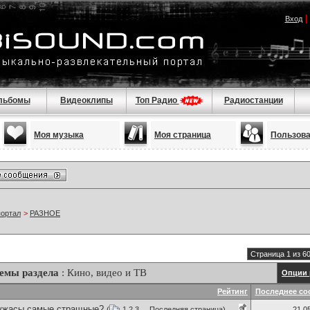
Вход
льбомы
Видеоклипы
Топ Радио
Радиостанции
Моя музыка
Моя страница
Пользов
портал
>
РАЗНОЕ
Страница 1 из 6
емы раздела
: Кино, видео и ТВ
Опции 
Рейтинг
Последнее со
 ужасы самые стращные?
(
1
2
3
...
Последняя страница
)
21.0