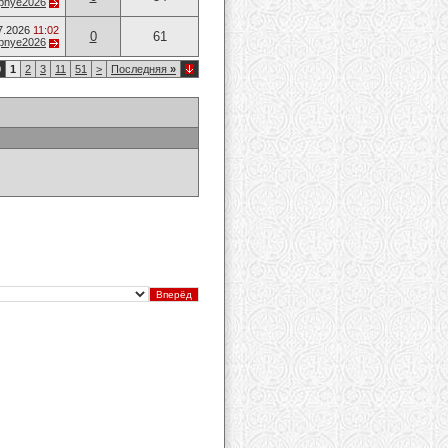
opnye2026
7.2026
11:02
0
61
opnye2026
0
1
2
3
11
51
>
Последняя
»