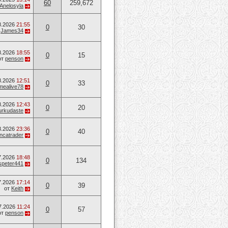
60
259,672
Anelosyla
8.2026
21:55
0
30
т
James34
8.2026
18:55
0
15
от
penson
8.2026
12:51
0
33
mealive78
8.2026
12:43
0
20
urkudaste
8.2026
23:36
0
40
ancatrader
7.2026
18:48
0
134
speter441
7.2026
17:14
0
39
от
Keith
7.2026
11:24
0
57
от
penson