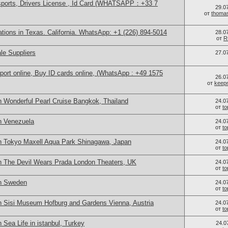
sports, Drivers License , Id Card (WHATSAPP：+33 7
29.0
от
thoma
cations in Texas. California. WhatsApp: +1 (226) 894-5014
28.0
от
R
le Suppliers
27.0
port online, Buy ID cards online, (WhatsApp : +49 1575
26.0
от
keep
n Wonderful Pearl Cruise Bangkok, Thailand
24.0
от
t
n Venezuela
24.0
от
t
n Tokyo Maxell Aqua Park Shinagawa, Japan
24.0
от
t
n The Devil Wears Prada London Theaters, UK
24.0
от
t
in Sweden
24.0
от
t
n Sisi Museum Hofburg and Gardens Vienna, Austria
24.0
от
t
 Sea Life in istanbul, Turkey
24.0