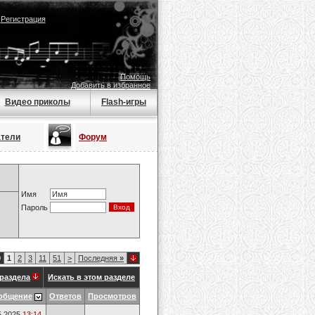
|
Регистрация
Помощь
Добавить в избранное
Видео приколы
Flash-игры
атели
Форум
Имя
Пароль
0
1
2
3
11
51
>
Последняя
»
раздела
Искать в этом разделе
общение
Ответов
Просмотров
5.2025
13:14