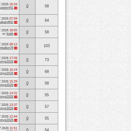
7.2026
16:34
0
58
speter441
7.2026
07:59
0
64
ulean4KD
7.2026
18:55
0
58
от
Keith
7.2026
09:12
0
103
mealive78
7.2026
17:09
0
73
opnye2026
7.2026
16:19
0
68
opnye2026
7.2026
15:29
0
58
opnye2026
7.2026
14:31
0
55
opnye2026
7.2026
13:37
0
57
opnye2026
7.2026
12:44
0
55
opnye2026
7.2026
11:51
0
54