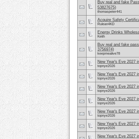
Buy real and fake Pas
53827675)
thomaspeter441
Acquire Safety Certifi
Rulean4KD
Energy Drinks Wholesa
Keith
Buy real and fake pass
3756974)
keepmealive78
New Year's Eve 2027 i
topnye2026
New Year's Eve 2027 i
topnye2026
New Year's Eve 2027 i
topnye2026
New Year's Eve 2027 i
topnye2026
New Year's Eve 2027 
topnye2026
New Year's Eve 2027 i
topnye2026
New Year's Eve 2027 in