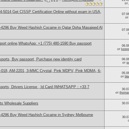
от
-5014​ Get CISSP Certification Online without exam in USA,
07.0
о
-4296 Buy Weed Hashish Cocaine in Qatar Doha Masaieed Al
07.0
sport online,WhatsApp: +1 (775) 480-1590 Buy passport
06.0
от
keep
ports, Buy passport, Purchase new identity card
06.0
от
g
H-018, AM-2201, 3-MMC Crystal, Pink MDPV, Pink MDMA, 6-
05.0
от
bl
sports, Drivers License , Id Card (WHATSAPP：+33 7
30.0
от
thoma
s Wholesale Suppliers
30.0
-4296 Buy Weed Hashish Cocaine in Sydney Melbourne
30.0