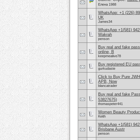
Елена 1988
WhatsApp: +1 (226) 894
UK
James34
WhatsApp +1(581) 942
Wakrah
penson
Buy real and fake pas
online, B
keepmealive78
Buy registered EU pass
gurkudaste
Click to Buy Pure JW
APB, Now
blancatrader
Buy real and fake Pas
53827675)
thomaspeter441
Women Beauty Product
Keith
WhatsApp +1(581) 942
Brisbane Austr
penson