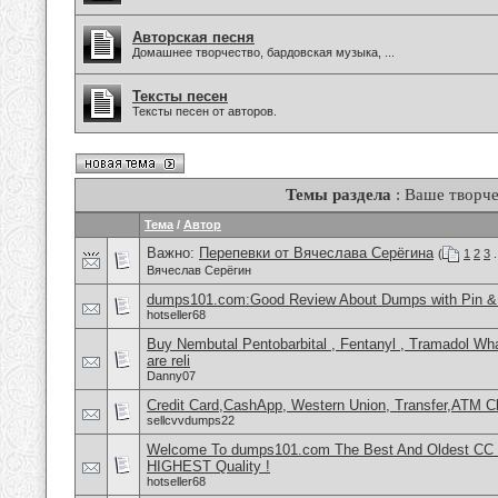
Авторская песня
Домашнее творчество, бардовская музыка, ...
Тексты песен
Тексты песен от авторов.
Темы раздела
: Ваше творче
Тема
/
Автор
Важно:
Перепевки от Вячеслава Серёгина
(
1
2
3
.
Вячеслав Серёгин
dumps101.com:Good Review About Dumps with Pin & 
hotseller68
Buy Nembutal Pentobarbital , Fentanyl , Tramadol 
are reli
Danny07
Credit Card,CashApp, Western Union, Transfer,ATM C
sellcvvdumps22
Welcome To dumps101.com The Best And Oldest CC
HIGHEST Quality !
hotseller68