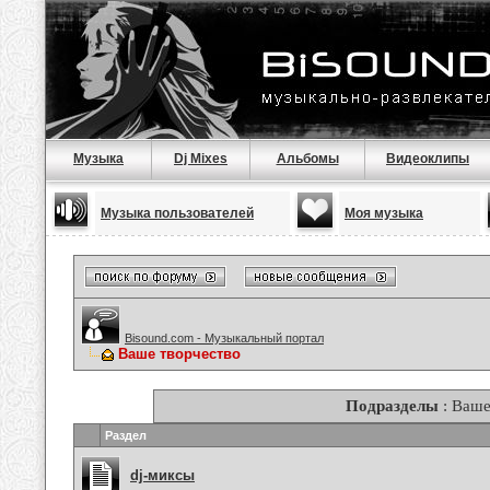
Музыка
Dj Mixes
Альбомы
Видеоклипы
Музыка пользователей
Моя музыка
Bisound.com - Музыкальный портал
Ваше творчество
Подразделы
: Ваше
Раздел
dj-миксы