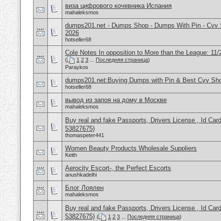
виза цифрового кочевника Испания
mahaleksmos
dumps201.net - Dumps Shop - Dumps With Pin - Cvv 
2026
hotseller68
Cole Notes In opposition to More than the League: 11/
(
1
2
3
...
Последняя страница
)
Paraykos
dumps201.net:Buying Dumps with Pin & Best Cvv Sh
hotseller68
вывод из запоя на дому в Москве
mahaleksmos
Buy real and fake Passports, Drivers License , Id
53827675)
thomaspeter441
Women Beauty Products Wholesale Suppliers
Keith
Aerocity Escort-, the Perfect Escorts
anushkadelhi
Блог Лоялен
mahaleksmos
Buy real and fake Passports, Drivers License , Id
53827675)
(
1
2
3
...
Последняя страница
)