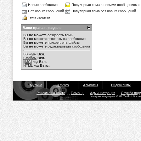
Новые сообщения
Популярная тема с новыми сообщениями
Нет новых сообщений
Популярная тема без новых сообщений
Тема закрыта
Ваши права в разделе
Вы
не можете
создавать темы
Вы
не можете
отвечать на сообщения
Вы
не можете
прикреплять файлы
Вы
не можете
редактировать сообщения
BB коды
Вкл.
Смайлы
Вкл.
[IMG]
код
Вкл.
HTML код
Выкл.
Музыка
Dj mixes
Альбомы
Видеоклипы
Реклама на сайте
Помощь
Администрация
Служба под
Все права защищены © 2007-2026 Bisou