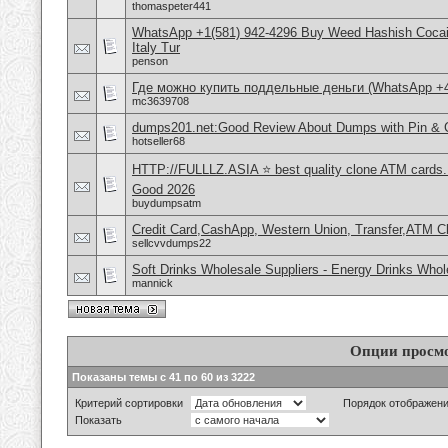
thomaspeter441
WhatsApp +1(581) 942-4296 Buy Weed Hashish Cocai
Italy Tur
penson
Где можно купить поддельные деньги (WhatsApp +
mc3639708
dumps201.net:Good Review About Dumps with Pin & 
hotseller68
HTTP://FULLLZ.ASIA ⭐️ best quality clone ATM cards
Good 2026
buydumpsatm
Credit Card,CashApp, Western Union, Transfer,ATM C
sellcvvdumps22
Soft Drinks Wholesale Suppliers - Energy Drinks Whol
mannick
Опции просм
Показаны темы с 41 по 60 из 3222
Критерий сортировки
Порядок отображен
Показать