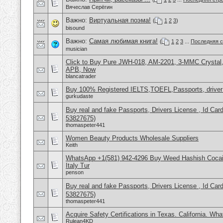
Вячеслав Серёгин
Важно:
Виртуальная поэма!
(
1
2
3
)
bisound
Важно:
Самая любимая книга!
(
1
2
3
...
Последняя с
musician
Click to Buy Pure JWH-018, AM-2201, 3-MMC Crysta
APB, Now
blancatrader
Buy 100% Registered IELTS,TOEFL,Passports, driver
gurkudaste
Buy real and fake Passports, Drivers License , Id
53827675)
thomaspeter441
Women Beauty Products Wholesale Suppliers
Keith
WhatsApp +1(581) 942-4296 Buy Weed Hashish Cocai
Italy Tur
penson
Buy real and fake Passports, Drivers License , Id
53827675)
thomaspeter441
Acquire Safety Certifications in Texas. California. Wh
Rulean4KD