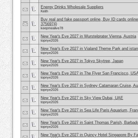
Energy Drinks Wholesale Suppliers
Keith
Buy real and fake passport online, Buy ID cards onli
3756974)
keepmealive78
New Year's Eve 2027 in Wurstelprater Vienna, Austria
topnye2026
New Year's Eve 2027 in Vialand Theme Park and istan
topnye2026
New Year's Eve 2027 in Tokyo Skytree, Japan
topnye2026
New Year's Eve 2027 in The Flyer San Francisco, US
topnye2026
New Year's Eve 2027 in Sydney Catamaran Cruise, Aus
topnye2026
New Year's Eve 2027 in Sky View Dubai, UAE
topnye2026
New Year's Eve 2027 in Sea Life Paris Aquarium, Fra
topnye2026
New Year's Eve 2027 in Saint Thomas Parish, Barbad
topnye2026
New Year's Eve 2027 in Quincy Hotel Singapore By Far