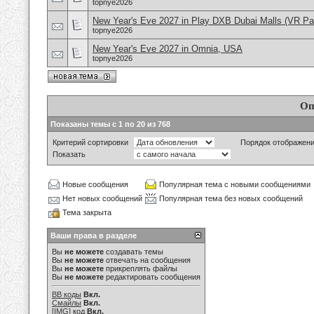
topnye2026
New Year's Eve 2027 in Play DXB Dubai Malls (VR Pa
topnye2026
New Year's Eve 2027 in Omnia, USA
topnye2026
Оп
Показаны темы с 1 по 20 из 768
Критерий сортировки
Порядок отображен
Показать
Новые сообщения
Популярная тема с новыми сообщениями
Нет новых сообщений
Популярная тема без новых сообщений
Тема закрыта
Ваши права в разделе
Вы
не можете
создавать темы
Вы
не можете
отвечать на сообщения
Вы
не можете
прикреплять файлы
Вы
не можете
редактировать сообщения
BB коды
Вкл.
Смайлы
Вкл.
[IMG]
код
Вкл.