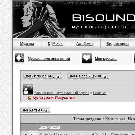
Музыка
Dj Mixes
Альбомы
Видеоклипы
Музыка пользователей
Моя музыка
Bisound.com - Музыкальный портал
>
РАЗНОЕ
Культура и Искусство
Темы раздела
: Культура и Ис
Тема
/
Автор
Важно:
Притчи, рассказы ...
(
1
2
3
...
Последняя стр