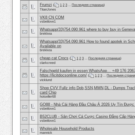
Frumzi
(
1
2
3
...
Последняя страница
)
TitanJones
VK8 CN COM
vsbetlove1
Whatsapp(33)754.090.961 where to buy buy in Geneva
brekkea
Whatsapp(33)754.090.961 How to found apotek in Sch
Available on
brekkea
cheap cat Crocs
(
1
2
3
...
Последняя страница
)
clarkcreed
Falschgeld kaufen in essen WhatsApp… +49 176 206
https://licitdocsonline.com/
(
1
2
3
...
Последняя стран
vicklund
Shop CVV Fullz info Dob,SSN,MMN,DL - Dumps Track 
card Chip
hotseller68
GO88 - Nhà Cái Hàng Đầu Châu Á 2026 Uy Tín Được
vsbetlove1
B52CLUB - Sân Chơi Cá Cược Casino Đẳng Cấp Hàn
vsbetlove1
Wholesale Household Products
mannick