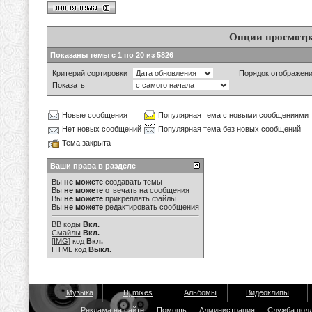
Опции просмотр
Показаны темы с 1 по 20 из 5826
Критерий сортировки
Порядок отображен
Показать
Новые сообщения
Популярная тема с новыми сообщениями
Нет новых сообщений
Популярная тема без новых сообщений
Тема закрыта
Ваши права в разделе
Вы
не можете
создавать темы
Вы
не можете
отвечать на сообщения
Вы
не можете
прикреплять файлы
Вы
не можете
редактировать сообщения
BB коды
Вкл.
Смайлы
Вкл.
[IMG]
код
Вкл.
HTML код
Выкл.
Музыка
Dj mixes
Альбомы
Видеоклипы
Реклама на сайте
Помощь
Администрация
Служба под