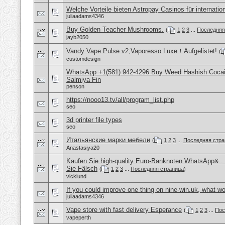
Welche Vorteile bieten Astropay Casinos für internatio
juliaadams4346
Buy Golden Teacher Mushrooms.
(
1
2
3
...
Последняя
jayb2050
Vandy Vape Pulse v2,Vaporesso Luxe！Aufgelistet!
(
customdesign
WhatsApp +1(581) 942-4296 Buy Weed Hashish Cocain
Salmiya Fin
penson
https://nooo13.tv/all/program_list.php
seo
3d printer file types
seo
Итальянские марки мебели
(
1
2
3
...
Последняя стра
Anastasiya20
Kaufen Sie high-quality Euro-Banknoten WhatsApp&.
Sie Fälsch
(
1
2
3
...
Последняя страница
)
vicklund
If you could improve one thing on nine-win.uk, what wo
juliaadams4346
Vape store with fast delivery Esperance
(
1
2
3
...
Пос
vapeperth