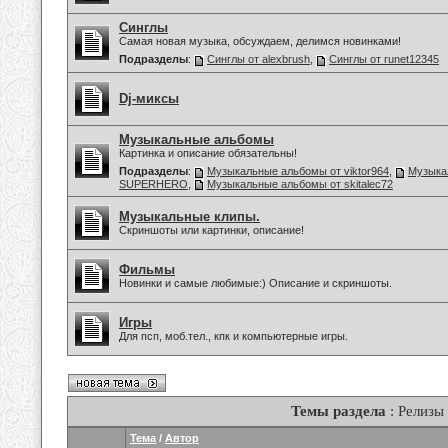
Синглы
Самая новая музыка, обсуждаем, делимся новинками!
Подразделы
:
Синглы от alexbrush
,
Синглы от runet12345
Dj-миксы
Музыкальные альбомы
Картинка и описание обязательны!
Подразделы
:
Музыкальные альбомы от viktor964
,
Музыка
SUPERHERO
,
Музыкальные альбомы от skitalec72
Музыкальные клипы.
Скриншоты или картинки, описание!
Фильмы
Новинки и самые любимые:) Описание и скриншоты.
Игры
Для псп, моб.тел., кпк и компьютерные игры.
Темы раздела
: Релизы
Тема
/
Автор