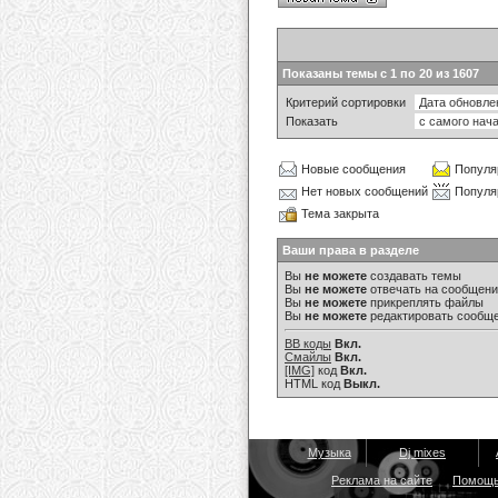
Показаны темы с 1 по 20 из 1607
Критерий сортировки
Показать
Новые сообщения
Популя
Нет новых сообщений
Популя
Тема закрыта
Ваши права в разделе
Вы
не можете
создавать темы
Вы
не можете
отвечать на сообщен
Вы
не можете
прикреплять файлы
Вы
не можете
редактировать сообщ
BB коды
Вкл.
Смайлы
Вкл.
[IMG]
код
Вкл.
HTML код
Выкл.
Музыка
Dj mixes
Реклама на сайте
Помощ