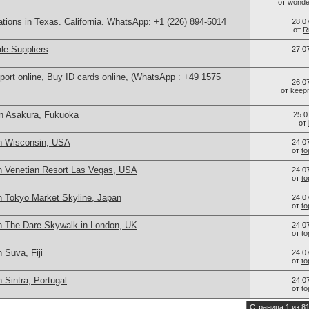
от
wonder
cations in Texas. California. WhatsApp: +1 (226) 894-5014
28.0
от
R
le Suppliers
27.0
port online, Buy ID cards online, (WhatsApp : +49 1575
26.0
от
keep
n Asakura, Fukuoka
25.0
от
n Wisconsin, USA
24.0
от
t
n Venetian Resort Las Vegas, USA
24.0
от
t
n Tokyo Market Skyline, Japan
24.0
от
t
n The Dare Skywalk in London, UK
24.0
от
t
 Suva, Fiji
24.0
от
t
 Sintra, Portugal
24.0
от
t
Страница 1 из 8