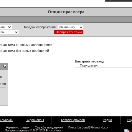
Опции просмотра
Порядок отображения
рная тема с новыми сообщениями
рная тема без новых сообщений
Быстрый переход
ия
ения
Альбомы
Видеоклипы
Каталог файлов
Радио
Ви
ь
Администрация
Служба поддержки
bisound@bisound.com
Почта:
Все права защищены © 2007-2026 Bisound.com