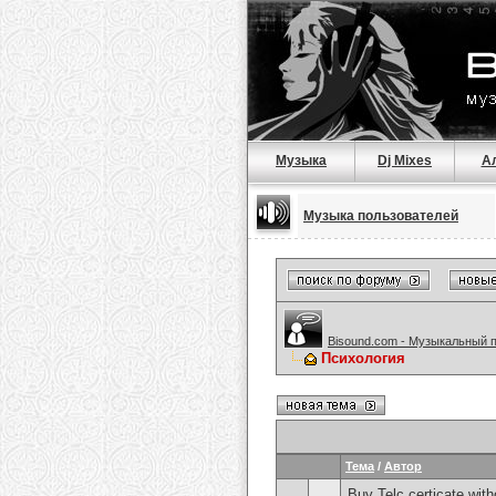
Музыка
Dj Mixes
А
Музыка пользователей
Bisound.com - Музыкальный 
Психология
Тема
/
Автор
Buy Telc certicate wi