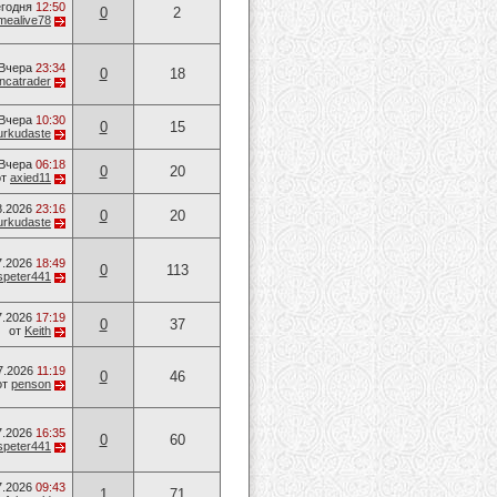
годня
12:50
0
2
mealive78
Вчера
23:34
0
18
ancatrader
Вчера
10:30
0
15
urkudaste
Вчера
06:18
0
20
от
axied11
8.2026
23:16
0
20
urkudaste
7.2026
18:49
0
113
speter441
7.2026
17:19
0
37
от
Keith
7.2026
11:19
0
46
от
penson
7.2026
16:35
0
60
speter441
7.2026
09:43
1
71