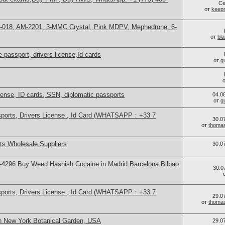
Се
от
keep
H-018, AM-2201, 3-MMC Crystal, Pink MDPV, Mephedrone, 6-
от
bl
 passport, drivers license,Id cards
от
g
icense, ID cards, SSN, diplomatic passports
04.0
от
g
sports, Drivers License , Id Card (WHATSAPP：+33 7
30.0
от
thoma
s Wholesale Suppliers
30.0
4296 Buy Weed Hashish Cocaine in Madrid Barcelona Bilbao
30.0
sports, Drivers License , Id Card (WHATSAPP：+33 7
29.0
от
thoma
n New York Botanical Garden, USA
29.0