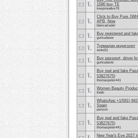
1590 buy TE
keepmealive78
Click to Buy Pure JW
APB, Now
blancatrader
Buy registered and fake
gurkudaste
Турмалин индиголит
axied11
Buy passport, driver l
gurkudaste
Buy real and fake Pas
53827675)
thomaspeter441
Women Beauty Product
Keith
WhatsApp +1(581) 942-
Spain
penson
Buy real and fake Pas
53827675)
thomaspeter441
New Year's Eve 2027 i