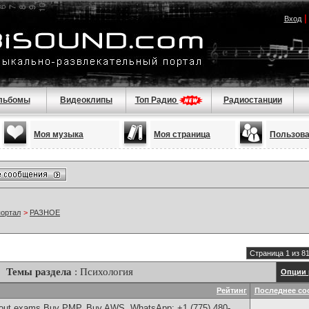
Вход
льбомы
Видеоклипы
Топ Радио
Радиостанции
Моя музыка
Моя страница
Пользов
портал
>
РАЗНОЕ
Страница 1 из 8
Темы раздела
: Психология
Опции 
Рейтинг
Последнее со
thout exams,Buy PMP, Buy AWS, WhatsApp: +1 (775) 480-