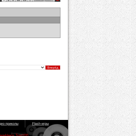
део приколы
Flash-игры