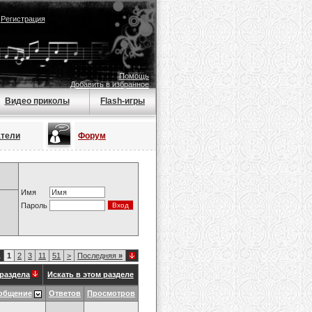
|
Регистрация
Помощь
Добавить в избранное
Видео приколы
Flash-игры
атели
Форум
Имя
Пароль
1
1
2
3
11
51
>
Последняя
»
раздела
Искать в этом разделе
общение
Ответов
Просмотров