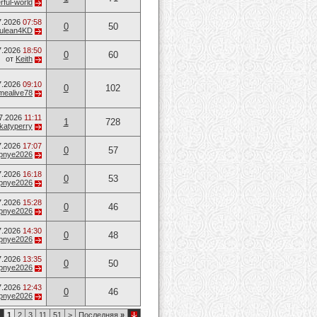
ful-world
7.2026
07:58
0
50
ulean4KD
7.2026
18:50
0
60
от
Keith
7.2026
09:10
0
102
mealive78
7.2026
11:11
1
728
katyperry
7.2026
17:07
0
57
opnye2026
7.2026
16:18
0
53
opnye2026
7.2026
15:28
0
46
opnye2026
7.2026
14:30
0
48
opnye2026
7.2026
13:35
0
50
opnye2026
7.2026
12:43
0
46
opnye2026
1
1
2
3
11
51
>
Последняя
»