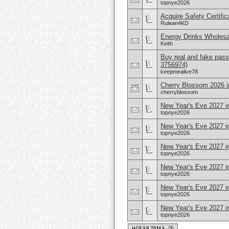
topnye2026
Acquire Safety Certifi
Rulean4KD
Energy Drinks Wholesa
Keith
Buy real and fake pass
3756974)
keepmealive78
Cherry Blossom 2026 i
cherryblossom
New Year's Eve 2027 i
topnye2026
New Year's Eve 2027 i
topnye2026
New Year's Eve 2027 i
topnye2026
New Year's Eve 2027 i
topnye2026
New Year's Eve 2027 in
topnye2026
New Year's Eve 2027 in
topnye2026