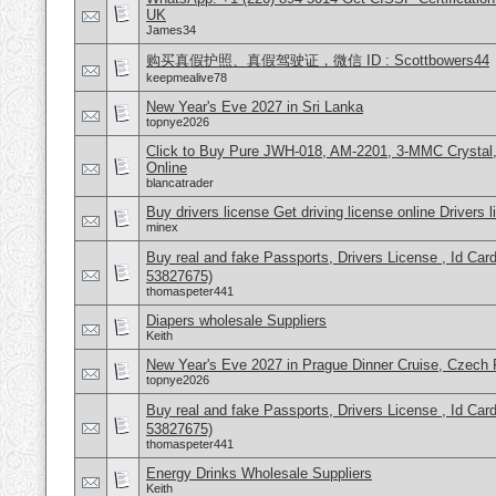
UK
James34
购买真假护照、真假驾驶证，微信 ID : Scottbowers44
keepmealive78
New Year's Eve 2027 in Sri Lanka
topnye2026
Click to Buy Pure JWH-018, AM-2201, 3-MMC Crysta
Online
blancatrader
Buy drivers license Get driving license online Drivers 
minex
Buy real and fake Passports, Drivers License , Id
53827675)
thomaspeter441
Diapers wholesale Suppliers
Keith
New Year's Eve 2027 in Prague Dinner Cruise, Czech 
topnye2026
Buy real and fake Passports, Drivers License , Id
53827675)
thomaspeter441
Energy Drinks Wholesale Suppliers
Keith