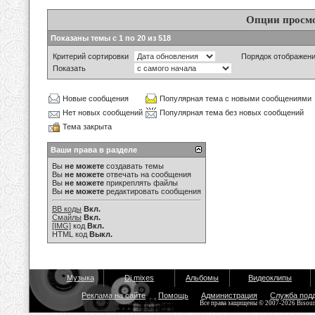
Опции просм
Показаны темы с 1 по 20 из 518
Критерий сортировки
Порядок отображен
Показать
Новые сообщения
Популярная тема с новыми сообщениями
Нет новых сообщений
Популярная тема без новых сообщений
Тема закрыта
Ваши права в разделе
Вы
не можете
создавать темы
Вы
не можете
отвечать на сообщения
Вы
не можете
прикреплять файлы
Вы
не можете
редактировать сообщения
BB коды
Вкл.
Смайлы
Вкл.
[IMG]
код
Вкл.
HTML код
Выкл.
Музыка
Dj mixes
Альбомы
Видеоклипы
Реклама на сайте
Помощь
Администрация
Служба под
Все права защищены © 2007-2026 Bisou