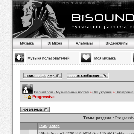
Музыка
Dj Mixes
Альбомы
Видеоклипы
Музыка пользователей
Моя музыка
Bisound.com - Музыкальный портал
>
Обсуждения
>
Электронна
Progressive
Темы раздела
: Progressi
Тема
/
Автор
WhatsApp: +1 (226) 894-5014​ Get CISSP Certification