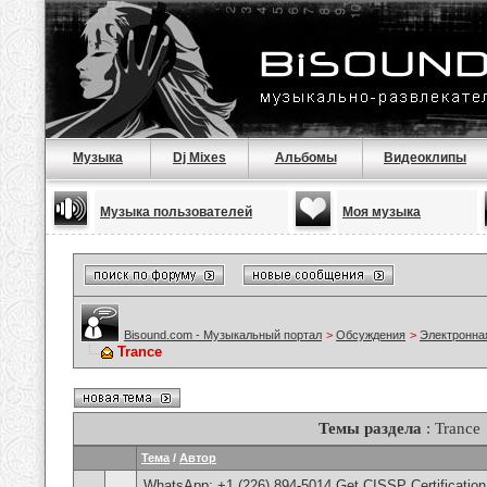
Музыка
Dj Mixes
Альбомы
Видеоклипы
Музыка пользователей
Моя музыка
Bisound.com - Музыкальный портал
>
Обсуждения
>
Электронна
Trance
Темы раздела
: Trance
Тема
/
Автор
WhatsApp: +1 (226) 894-5014​ Get CISSP Certification