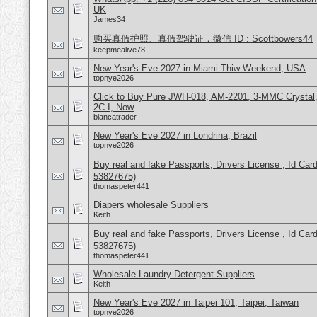
UK
James34
购买真假护照、真假驾驶证，微信 ID : Scottbowers44
keepmealive78
New Year's Eve 2027 in Miami Thiw Weekend, USA
topnye2026
Click to Buy Pure JWH-018, AM-2201, 3-MMC Crysta
2C-I, Now
blancatrader
New Year's Eve 2027 in Londrina, Brazil
topnye2026
Buy real and fake Passports, Drivers License , Id
53827675)
thomaspeter441
Diapers wholesale Suppliers
Keith
Buy real and fake Passports, Drivers License , Id
53827675)
thomaspeter441
Wholesale Laundry Detergent Suppliers
Keith
New Year's Eve 2027 in Taipei 101, Taipei, Taiwan
topnye2026