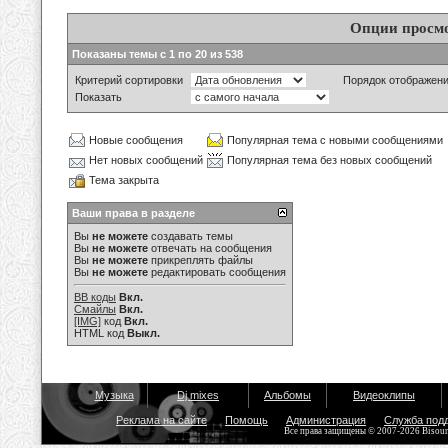
Опции просм
Показаны темы с 1 по 20 из 538
Критерий сортировки
Порядок отображен
Показать
Новые сообщения
Популярная тема с новыми сообщениями
Нет новых сообщений
Популярная тема без новых сообщений
Тема закрыта
Ваши права в разделе
Вы
не можете
создавать темы
Вы
не можете
отвечать на сообщения
Вы
не можете
прикреплять файлы
Вы
не можете
редактировать сообщения
BB коды
Вкл.
Смайлы
Вкл.
[IMG]
код
Вкл.
HTML код
Выкл.
Музыка
Dj mixes
Альбомы
Видеоклипы
Реклама на сайте
Помощь
Администрация
Служба под
Все права защищены © 2007-2026 Bisou