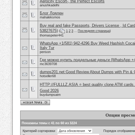
Aerocity Escort-, the Perfect Escorts
anushkadelhi
Блог Лоялен
mahaleksmos
Buy real and fake Passports, Drivers License , Id
53827675)
(
1
2
3
...
Последняя страница
)
thomaspeter441
WhatsApp +1(581) 942-4296 Buy Weed Hashish Cocai
Italy Tur
penson
Где можно купить поддельные деньги (WhatsApp +
mc3639708
dumps201.net:Good Review About Dumps with Pin & 
hotseller68
HTTP://FULLLZ.ASIA ⭐️ best quality clone ATM cards
Good 2026
buydumpsatm
Опции просм
Показаны темы с 41 по 60 из 3224
Критерий сортировки
Порядок отображен