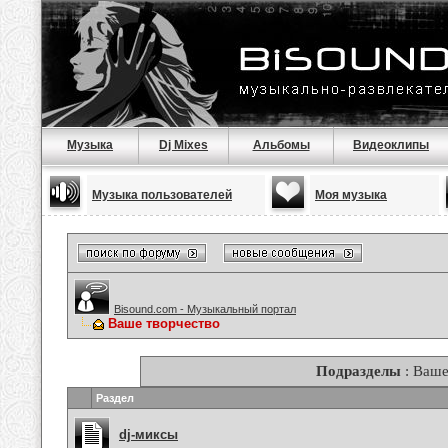
Музыка
Dj Mixes
Альбомы
Видеоклипы
Музыка пользователей
Моя музыка
Bisound.com - Музыкальный портал
Ваше творчество
Подразделы
: Ваше
Раздел
dj-миксы