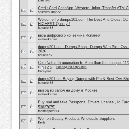
Danny07
Credit Card,CashApp, Western Union, Transfer,ATM C
sellcvvdumps22
Welcome To dumps101.com The Best And Oldest CC
HIGHEST Quality !
hotseller68
виза цифрового кочевника Испания
mahaleksmos
dumps201.net - Dumps Shop - Dumps With Pin - Cvv 
2026
hotseller68
Cole Notes In opposition to More than the League: 11/
(
1
2
3
...
Последняя страница
)
Paraykos
dumps201.net:Buying Dumps with Pin & Best Cvv Sh
hotseller68
вывод из запоя на дому в Москве
mahaleksmos
Buy real and fake Passports, Drivers License , Id
53827675)
thomaspeter441
Women Beauty Products Wholesale Suppliers
Keith