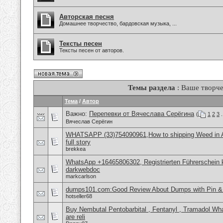
Авторская песня
Домашнее творчество, бардовская музыка, ...
Тексты песен
Тексты песен от авторов.
Темы раздела
: Ваше творче
Тема
/
Автор
Важно:
Перепевки от Вячеслава Серёгина
(
1
2
3
.
Вячеслав Серёгин
WHATSAPP (33)754090961,How to shipping Weed in A
full story
brekkea
WhatsApp +16465806302, Registrierten Führerschein k
darkwebdoc
markcarlson
dumps101.com:Good Review About Dumps with Pin & 
hotseller68
Buy Nembutal Pentobarbital , Fentanyl , Tramadol 
are reli