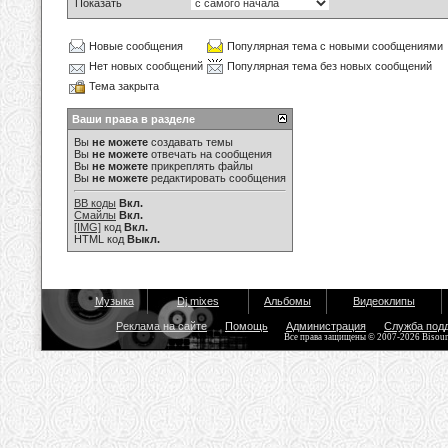
Показать
Новые сообщения
Популярная тема с новыми сообщениями
Нет новых сообщений
Популярная тема без новых сообщений
Тема закрыта
Ваши права в разделе
Вы
не можете
создавать темы
Вы
не можете
отвечать на сообщения
Вы
не можете
прикреплять файлы
Вы
не можете
редактировать сообщения
BB коды
Вкл.
Смайлы
Вкл.
[IMG]
код
Вкл.
HTML код
Выкл.
Музыка
Dj mixes
Альбомы
Видеоклипы
Реклама на сайте
Помощь
Администрация
Служба под
Все права защищены © 2007-2026 Bisou