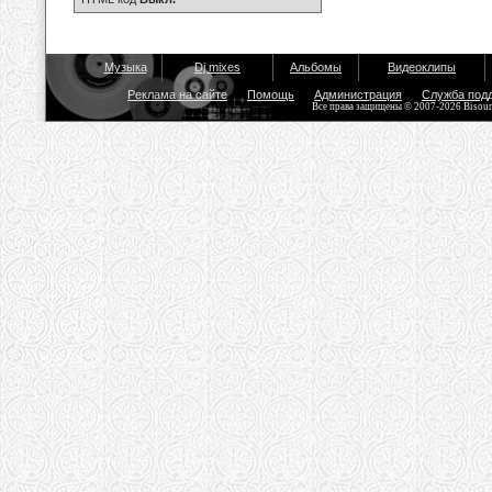
Музыка
Dj mixes
Альбомы
Видеоклипы
Реклама на сайте
Помощь
Администрация
Служба под
Все права защищены © 2007-2026 Bisou