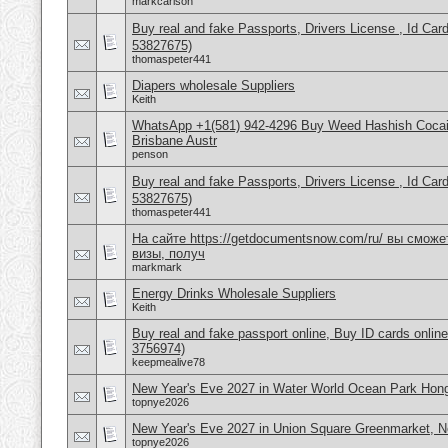
markcarlson
Buy real and fake Passports, Drivers License , Id
53827675)
thomaspeter441
Diapers wholesale Suppliers
Keith
WhatsApp +1(581) 942-4296 Buy Weed Hashish Cocai
Brisbane Austr
penson
Buy real and fake Passports, Drivers License , Id
53827675)
thomaspeter441
На сайте https://getdocumentsnow.com/ru/ вы сможе
визы, получ
markmark
Energy Drinks Wholesale Suppliers
Keith
Buy real and fake passport online, Buy ID cards onli
3756974)
keepmealive78
New Year's Eve 2027 in Water World Ocean Park Hon
topnye2026
New Year's Eve 2027 in Union Square Greenmarket, 
topnye2026