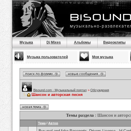
Музыка
Dj Mixes
Альбомы
Видеоклипы
Музыка пользователей
Моя музыка
Bisound.com - Музыкальный портал
>
Обсуждения
Шансон и авторская песня
Темы раздела
: Шансон и авторс
Тема
/
Автор
Buy real and fake Passports, Drivers License , Id