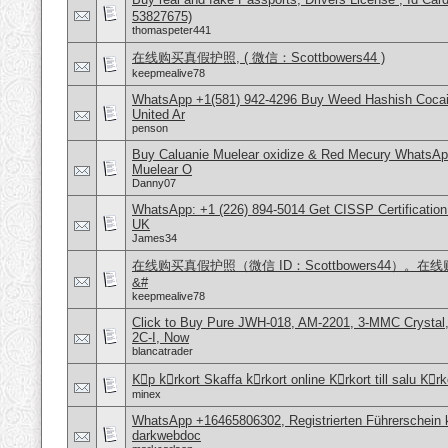
53827675)
thomaspeter441
在线购买真假护照, ( 微信：Scottbowers44 )
keepmealive78
WhatsApp +1(581) 942-4296 Buy Weed Hashish Cocai
United Ar
penson
Buy Caluanie Muelear oxidize & Red Mecury WhatsAp
Muelear O
Danny07
WhatsApp: +1 (226) 894-5014​ Get CISSP Certification
UK
James34
在线购买真假护照（微信 ID：Scottbowers44）
&#
keepmealive78
Click to Buy Pure JWH-018, AM-2201, 3-MMC Crysta
2C-I, Now
blancatrader
Kِp kِrkort Skaffa kِrkort online Kِrkort till salu Kِr
minex
WhatsApp +16465806302, Registrierten Führerschein k
darkwebdoc