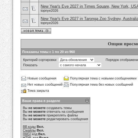
New Year's Eve 2027 in Times Square, New York, US
topnye2026
New Year's Eve 2027 in Taronga Zoo Sydney, Australi
topnye2026
Опции просм
Показаны темы с 1 по 20 из 960
Критерий сортировки
Порядок отображен
Показать
Новые сообщения
Популярная тема с новыми сообщениями
Нет новых сообщений
Популярная тема без новых сообщений
Тема закрыта
Ваши права в разделе
Вы
не можете
создавать темы
Вы
не можете
отвечать на сообщения
Вы
не можете
прикреплять файлы
Вы
не можете
редактировать сообщения
BB коды
Вкл.
Смайлы
Вкл.
[IMG]
код
Вкл.
HTML код
Выкл.