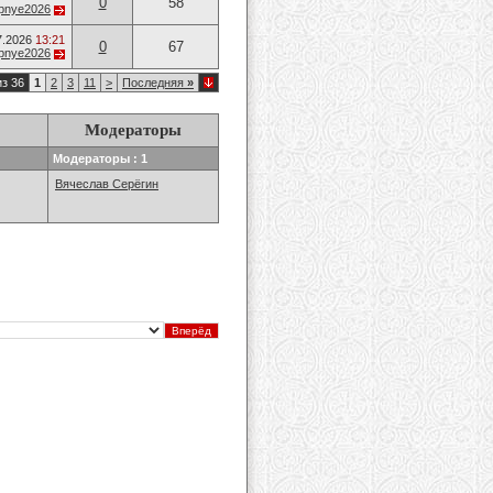
0
58
opnye2026
7.2026
13:21
0
67
opnye2026
из 36
1
2
3
11
>
Последняя
»
Модераторы
Модераторы : 1
Вячеслав Серёгин