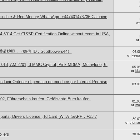
 oxidize & Red Mecury WhatsApp: +447401473736 Caluaine
о
-5014​ Get CISSP Certification Online without exam in USA,
о
照，（微信 ID：Scottbowers44）
06.0
от
keep
-018, AM-2201, 3-MMC Crystal, Pink MDMA, Methylone, 6-
05.0
от
bl
ducir Obtener el permiso de conducir por Internet Permiso
03.0
, Führerschein kaufen. Gefälschte Euro kaufen.
01.0
от
ma
sports, Drivers License , Id Card (WHATSAPP：+33 7
30.0
от
thoma
liers
30.0