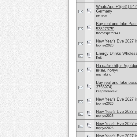
WhatsApp +1(581) 942
Germany
penson
Buy real and fake Pas
53827675)
thomaspeter441
New Year's Eve 2027 i
topnye2026
Energy Drinks Wholesa
Keith
На сайте https://get
визы, получ
mamaking
Buy real and fake pass
3756974)
keepmealive78
New Year's Eve 2027 i
topnye2026
New Year's Eve 2027 i
topnye2026
New Year's Eve 2027 
topnye2026
New Year's Eve 2027 i