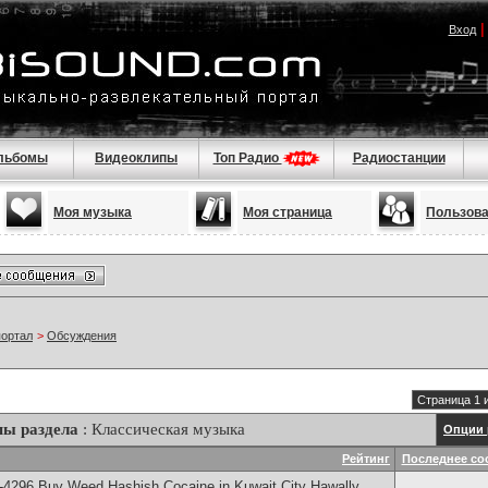
Вход
льбомы
Видеоклипы
Топ Радио
Радиостанции
Моя музыка
Моя страница
Пользов
портал
>
Обсуждения
Страница 1 
мы раздела
: Классическая музыка
Опции 
Рейтинг
Последнее со
4296 Buy Weed Hashish Cocaine in Kuwait City Hawally