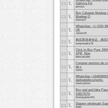
Salmiya Fin
penson
Buy Caluanie Muelear
Muelear O
Danny07
WhatsApp: +1 (226) 894
UK
James34
购买香港身份证，购买香港护
keepmealive78
Click to Buy Pure JWH
APB, Now
blancatrader
Comprar permiso de con
de c
minex
WhatsApp +16465806302
darkwebdocuments.
markcarlson
Buy real and fake Pas
53827675)
thomaspeter441
Diapers wholesale Supp
Keith