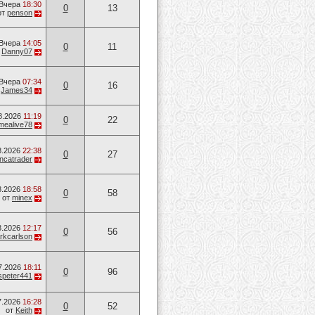
Вчера
18:30
0
13
от
penson
Вчера
14:05
0
11
т
Danny07
Вчера
07:34
0
16
т
James34
8.2026
11:19
0
22
mealive78
8.2026
22:38
0
27
ancatrader
8.2026
18:58
0
58
от
minex
8.2026
12:17
0
56
rkcarlson
7.2026
18:11
0
96
speter441
7.2026
16:28
0
52
от
Keith