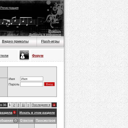
|
Регистрация
Помощь
Добавить в избранное
Видео приколы
Flash-игры
атели
Форум
Имя
Пароль
из 36
1
2
3
11
>
Последняя
»
раздела
Искать в этом разделе
общение
Ответов
Просмотров