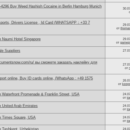
-4296 Buy Weed Hashish Cocaine in Berlin Hamburg Munich
30.0
sports, Drivers License , Id Card (WHATSAPP：+33 7
29.0
от
thoma
n Naumi Hotel Singapore
29.0
от
gamep
le Suppliers
27.0
documentsnow.com/ru/ вы сможете заказать наклейку для
27.0
от
port online, Buy ID cards online, (WhatsApp : +49 1575
26.0
от
keep
n Waterfront Promenade & Franklin Street, USA
24.0
от
t
n United Arab Emirates
24.0
от
t
in Times Square, USA
24.0
от
t
n Tashkent, Uzbekistan
24.0