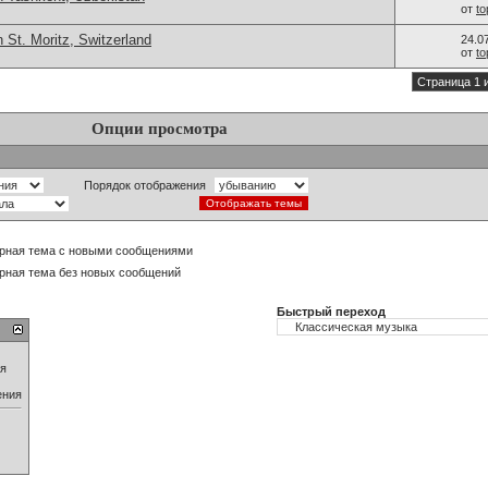
от
t
 St. Moritz, Switzerland
24.0
от
t
Страница 1 
Опции просмотра
Порядок отображения
рная тема с новыми сообщениями
рная тема без новых сообщений
Быстрый переход
ия
ения