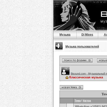
Музыка
Dj Mixes
А
Музыка пользователей
Bisound.com - Музыкальный 
Классическая музыка
Те
Тема
/
Автор
WhatsApp +1(581) 942-