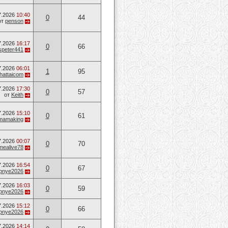
7.2026
10:40
0
44
от
penson
7.2026
16:17
0
66
speter441
7.2026
06:01
1
95
hattaicom
7.2026
17:30
0
57
от
Keith
7.2026
15:10
0
61
mamaking
7.2026
00:07
0
70
mealive78
7.2026
16:54
0
67
opnye2026
7.2026
16:03
0
59
opnye2026
7.2026
15:12
0
66
opnye2026
7.2026
14:14