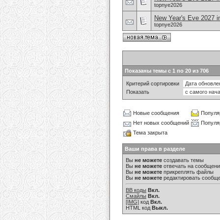
topnye2026
New Year's Eve 2027 in
topnye2026
Показаны темы с 1 по 20 из 706
Критерий сортировки
Показать
Новые сообщения
Популя
Нет новых сообщений
Популя
Тема закрыта
Ваши права в разделе
Вы
не можете
создавать темы
Вы
не можете
отвечать на сообщен
Вы
не можете
прикреплять файлы
Вы
не можете
редактировать сообщ
BB коды
Вкл.
Смайлы
Вкл.
[IMG]
код
Вкл.
HTML код
Выкл.