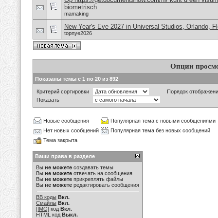
biometrisch
mamaking
New Year's Eve 2027 in Universal Studios, Orlando, F
topnye2026
Опции просм
Показаны темы с 1 по 20 из 892
Критерий сортировки
Порядок отображен
Показать
Новые сообщения
Популярная тема с новыми сообщениями
Нет новых сообщений
Популярная тема без новых сообщений
Тема закрыта
Ваши права в разделе
Вы
не можете
создавать темы
Вы
не можете
отвечать на сообщения
Вы
не можете
прикреплять файлы
Вы
не можете
редактировать сообщения
BB коды
Вкл.
Смайлы
Вкл.
[IMG]
код
Вкл.
HTML код
Выкл.