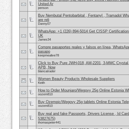
United Ar
penson
Buy Nembutal Pentobarbital , Fentanyl , Tramadol 
are reli
Danny07
WhatsApp: +1 (226) 894-5014​ Get CISSP Certification
UK
James34
Compre pasaportes reales y falsos en línea, WhatsAp
pasapo
keepmealive78
Click to Buy Pure JWH-018, AM-2201, 3-MMC Crystal
APB, Now
blancatrader
Women Beauty Products Wholesale Suppliers
Keith
How to Order Mounjaro/Wegovy 25g Online Estonia
oozem810
Buy Ozempic/Wegovy 25g tablets Online Estonia Tele
oozem810
Buy real and fake Passports, Drivers License , Id
53827675)
thomaspeter441