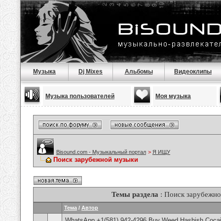
Музыка
Dj Mixes
Альбомы
Видеоклипы
Музыка пользователей
Моя музыка
Bisound.com - Музыкальный портал
>
Я ИЩУ
Поиск зарубежной музыки
Темы раздела
: Поиск зарубежн
Тема
/
Автор
WhatsApp +1(581) 942-4296 Buy Weed Hashish Cocai