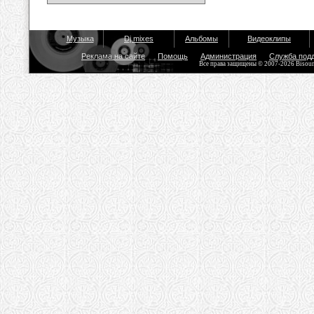
Музыка
Dj mixes
Альбомы
Видеоклипы
Реклама на сайте
Помощь
Администрация
Служба под
Все права защищены © 2007-2026 Bisou