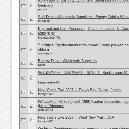
WhatsApp +1(581) 942-4296 Buy Weed Hashish Cocai
Germany
penson
Soft Drinks Wholesale Suppliers - Energy Drinks Whol
mannick
Buy real and fake Passports, Drivers License , Id
53827675)
thomaspeter441
Sur https://getdocumentsnow.com/fr/, vous pouvez co
obtenir
markmark
Energy Drinks Wholesale Suppliers
Keith
购买真假护照、真假驾驶证，微信 ID : Scottbower
keepmealive78
New Year's Eve 2027 in Tokyo Bay Cruise, Japan
topnye2026
(WhatsApp: +1 (579) 550-7389) Kaufen Sie echte, regi
(https://docume
global2023
New Year's Eve 2027 in West New York, USA
topnye2026
Op https://getdocumentsnow.com/nl/ kunt u een visums