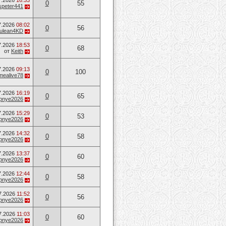
7.2026
16:33
0
55
speter441
7.2026
08:02
0
56
ulean4KD
7.2026
18:53
0
68
от
Keith
7.2026
09:13
0
100
mealive78
7.2026
16:19
0
65
opnye2026
7.2026
15:29
0
53
opnye2026
7.2026
14:32
0
58
opnye2026
7.2026
13:37
0
60
opnye2026
7.2026
12:44
0
58
opnye2026
7.2026
11:52
0
56
opnye2026
7.2026
11:03
0
60
opnye2026