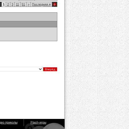
2
1
2
3
11
51
>
Последняя
»
део приколы
Flash-игры