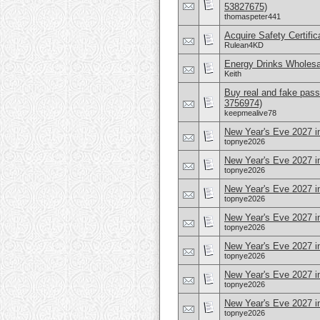
53827675)
thomaspeter441
Acquire Safety Certifi
Rulean4KD
Energy Drinks Wholesa
Keith
Buy real and fake pass
3756974)
keepmealive78
New Year's Eve 2027 i
topnye2026
New Year's Eve 2027 i
topnye2026
New Year's Eve 2027 in
topnye2026
New Year's Eve 2027 i
topnye2026
New Year's Eve 2027 i
topnye2026
New Year's Eve 2027 i
topnye2026
New Year's Eve 2027 i
topnye2026