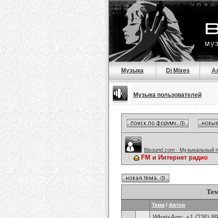
Музыка
Dj Mixes
А
Музыка пользователей
Bisound.com - Музыкальный 
FM и Интернет радио
Тем
Тема
/
Автор
WhatsApp: +1 (226) 894