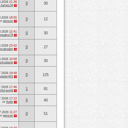
8.2026
21:38
0
30
т
James34
8.2026
18:55
0
12
от
penson
8.2026
12:41
0
30
mealive78
8.2026
23:42
0
27
ancatrader
8.2026
10:58
0
30
urkudaste
7.2026
18:48
0
125
speter441
7.2026
17:46
1
91
ful-world
7.2026
17:12
0
40
от
Keith
7.2026
11:27
0
51
от
penson