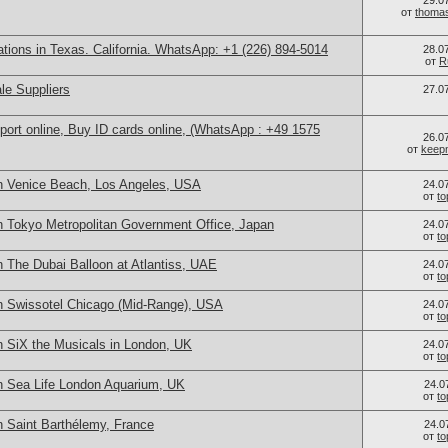
29.0
от
thoma
cations in Texas. California. WhatsApp: +1 (226) 894-5014
28.0
от
R
le Suppliers
27.0
port online, Buy ID cards online, (WhatsApp : +49 1575
26.0
от
keep
n Venice Beach, Los Angeles, USA
24.0
от
t
n Tokyo Metropolitan Government Office, Japan
24.0
от
t
 The Dubai Balloon at Atlantiss, UAE
24.0
от
t
n Swissotel Chicago (Mid-Range), USA
24.0
от
t
n SiX the Musicals in London, UK
24.0
от
t
n Sea Life London Aquarium, UK
24.0
от
t
n Saint Barthélemy, France
24.0
от
t