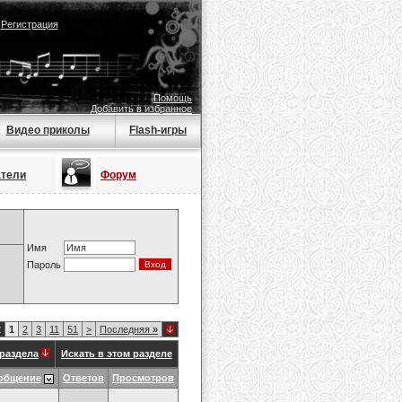
|
Регистрация
Помощь
Добавить в избранное
Видео приколы
Flash-игры
атели
Форум
Имя
Пароль
2
1
2
3
11
51
>
Последняя
»
раздела
Искать в этом разделе
общение
Ответов
Просмотров