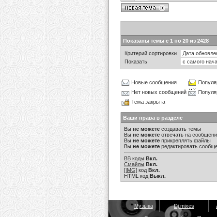
Показаны темы с 1 по 20 из 2428
Критерий сортировки
Показать
Новые сообщения
Популя
Нет новых сообщений
Популя
Тема закрыта
Ваши права в разделе
Вы
не можете
создавать темы
Вы
не можете
отвечать на сообщен
Вы
не можете
прикреплять файлы
Вы
не можете
редактировать сообщ
BB коды
Вкл.
Смайлы
Вкл.
[IMG]
код
Вкл.
HTML код
Выкл.
Музыка
Dj mixes