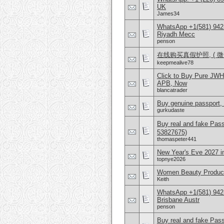
UK
James34
WhatsApp +1(581) 942
Riyadh Mecc
penson
在线购买真假护照, ( 微信
keepmealive78
Click to Buy Pure JW
APB, Now
blancatrader
Buy genuine passport, 
gurkudaste
Buy real and fake Pas
53827675)
thomaspeter441
New Year's Eve 2027 
topnye2026
Women Beauty Product
Keith
WhatsApp +1(581) 942
Brisbane Austr
penson
Buy real and fake Pas