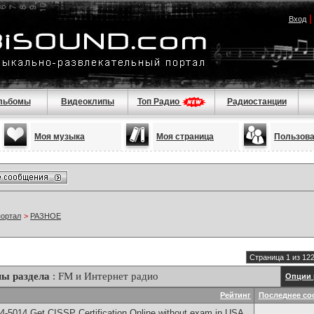
Вход
льбомы
Видеоклипы
Топ Радио
Радиостанции
Моя музыка
Моя страница
Пользов
портал
>
РАЗНОЕ
Страница 1 из 12
ы раздела
: FM и Интернет радио
Опции 
Рейтинг
Последнее со
-5014​ Get CISSP Certification Online without exam in USA,