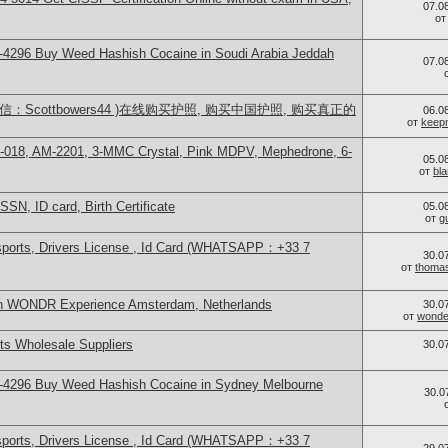
07.0
о
-4296 Buy Weed Hashish Cocaine in Soudi Arabia Jeddah
07.0
：Scottbowers44 )在线购买护照, 购买中国护照, 购买真正的
06.0
от
keep
H-018, AM-2201, 3-MMC Crystal, Pink MDPV, Mephedrone, 6-
05.0
от
bl
SSN, ID card, Birth Certificate
05.0
от
g
sports, Drivers License , Id Card (WHATSAPP：+33 7
30.0
от
thoma
in WONDR Experience Amsterdam, Netherlands
30.0
от
wonder
s Wholesale Suppliers
30.0
-4296 Buy Weed Hashish Cocaine in Sydney Melbourne
30.0
sports, Drivers License , Id Card (WHATSAPP：+33 7