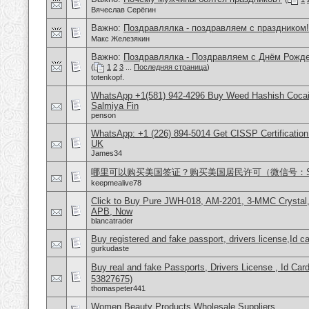
Вячеслав Серёгин
Важно:
Поздравлялка - поздравляем с праздником!
Макс Железякин
Важно:
Поздравлялка - Поздравляем с Днём Рожде
(
1
2
3
...
Последняя страница
)
totenkopf.
WhatsApp +1(581) 942-4296 Buy Weed Hashish Cocain
Salmiya Fin
penson
WhatsApp: +1 (226) 894-5014​ Get CISSP Certification
UK
James34
哪里可以购买美国签证？购买美国居民许可（微信号：Scott
keepmealive78
Click to Buy Pure JWH-018, AM-2201, 3-MMC Crysta
APB, Now
blancatrader
Buy registered and fake passport, drivers license,Id c
gurkudaste
Buy real and fake Passports, Drivers License , Id
53827675)
thomaspeter441
Women Beauty Products Wholesale Suppliers