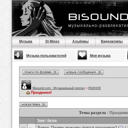
Музыка
Dj Mixes
Альбомы
Видеоклипы
Музыка пользователей
Моя музыка
Bisound.com - Музыкальный портал
>
РАЗНОЕ
Праздники!
Темы раздела
: Праздник
Тема
/
Автор
Важно:
Почему мужчины боятся праздников?
(
1