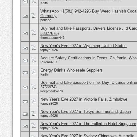
Keith
WhatsApp +1(581) 942-4296 Buy Weed Hashish Cocai
Germany
penson
Buy real and fake Passports, Drivers License , Id
53827675)
thomaspeter441
New Year's Eve 2027 in Wyoming, United States
topnye2026
Acquire Safety Certifications in Texas. California. Wh
Rulean4KD
Energy Drinks Wholesale Suppliers
Keith
Buy real and fake passport online, Buy ID cards onli
3756974)
keepmealive78
New Year's Eve 2027 in Victoria Falls, Zimbabwe
topnye2026
New Year's Eve 2027 in Tokyo Summerland, Japan
topnye2026
New Year's Eve 2027 in The Fullerton Hotel Singapore
topnye2026
New Year's Eve 2027 in Sydney Chinatown, Australia