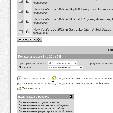
topnye2026
New Year's Eve 2027 in Sky100 Hong Kong Observati
topnye2026
New Year's Eve 2027 in SEA LiFE Sydney Aquarium, A
topnye2026
New Year's Eve 2027 in Salt Lake City, United States
topnye2026
Оп
Показаны темы с 1 по 20 из 788
Критерий сортировки
Порядок отображен
Показать
Новые сообщения
Популярная тема с новыми сообщениями
Нет новых сообщений
Популярная тема без новых сообщений
Тема закрыта
Ваши права в разделе
Вы
не можете
создавать темы
Вы
не можете
отвечать на сообщения
Вы
не можете
прикреплять файлы
Вы
не можете
редактировать сообщения