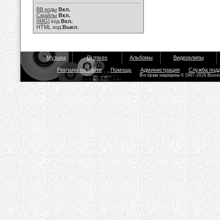
BB коды
Вкл.
Смайлы
Вкл.
[IMG]
код
Вкл.
HTML код
Выкл.
Музыка
Dj mixes
Альбомы
Видеоклипы
Реклама на сайте
Помощь
Администрация
Служба под
Все права защищены © 2007-2026 Bisou