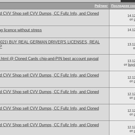
Рейтинг
Последнее со
d CVV Shop sell CVV Dumps, CC Fullz Info, and Cloned
14.1
от
ng licence without stress
14.1
558021) BUY REAL GERMAN DRIVER'S LICENSES, REAL
13.1
P
in.html @ Cloned Cards chip-and-PIN best account paypal
13.1
от
buy
d CVV Shop sell CVV Dumps, CC Fullz Info, and Cloned
12.1
от
d CVV Shop sell CVV Dumps, CC Fullz Info, and Cloned
12.1
от
d CVV Shop sell CVV Dumps, CC Fullz Info, and Cloned
12.1
от
d CVV Shop sell CVV Dumps, CC Fullz Info, and Cloned
12.1
от