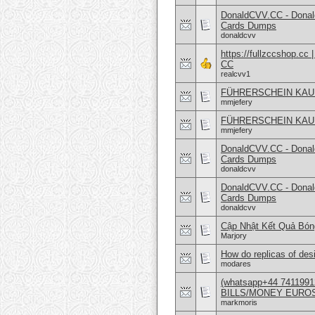
DonaldCVV.CC - Donal
Cards Dumps
donaldcvv
https://fullzccshop.c
CC
realcvv1
FÜHRERSCHEIN KAUFEN
mmjefery
FÜHRERSCHEIN KAUFEN
mmjefery
DonaldCVV.CC - Donal
Cards Dumps
donaldcvv
DonaldCVV.CC - Donal
Cards Dumps
donaldcvv
Cập Nhật Kết Quả Bó
Marjory
How do replicas of des
modares
(whatsapp+44 74119
BILLS/MONEY EURO
markmoris