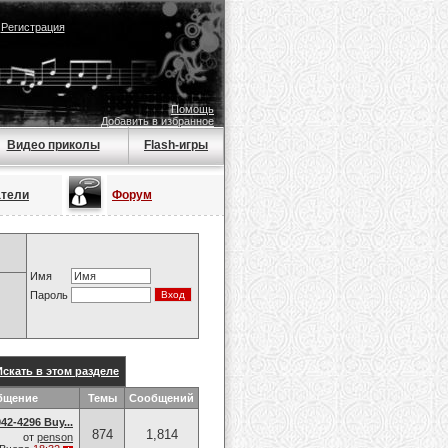
|
Регистрация
Помощь
Добавить в избранное
Видео приколы
Flash-игры
атели
Форум
Имя
Пароль
Искать в этом разделе
бщение
Темы
Сообщений
42-4296 Buy...
874
1,814
от
penson