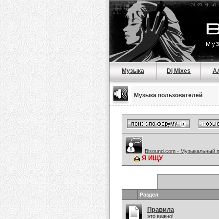
Музыка
Dj Mixes
А
Музыка пользователей
Bisound.com - Музыкальный 
Я ИЩУ
Раздел
Правила
это важно!