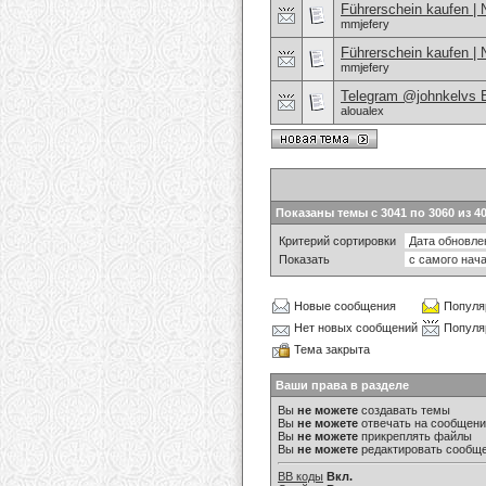
Führerschein kaufen | 
mmjefery
Führerschein kaufen | 
mmjefery
Telegram @johnkelvs Bu
aloualex
Показаны темы с 3041 по 3060 из 4
Критерий сортировки
Показать
Новые сообщения
Популя
Нет новых сообщений
Популя
Тема закрыта
Ваши права в разделе
Вы
не можете
создавать темы
Вы
не можете
отвечать на сообщен
Вы
не можете
прикреплять файлы
Вы
не можете
редактировать сообщ
BB коды
Вкл.