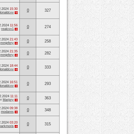
2.2024
15:30
0
327
donaldcvv
2.2024
11:56
0
274
т
realcvv1
2.2024
21:43
0
258
т
mmjefery
2.2024
21:35
0
282
т
mmjefery
2.2024
18:44
0
333
donaldcvv
2.2024
16:51
0
293
donaldcvv
12.2024
11:11
0
363
от
Marjory
2.2024
09:38
0
348
т
modares
2.2024
03:20
0
315
arkmoris