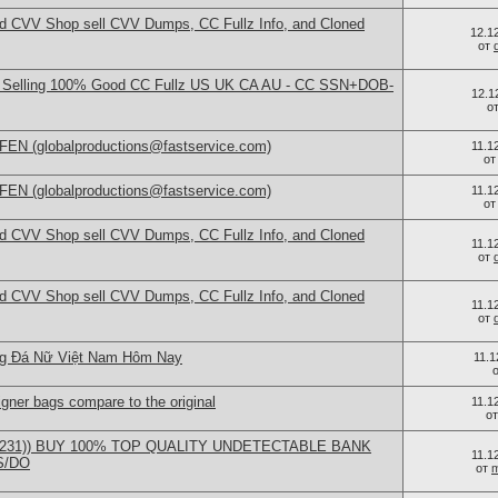
d CVV Shop sell CVV Dumps, CC Fullz Info, and Cloned
12.1
от
c | Selling 100% Good CC Fullz US UK CA AU - CC SSN+DOB-
12.1
о
 (globalproductions@fastservice.com)
11.1
о
 (globalproductions@fastservice.com)
11.1
о
d CVV Shop sell CVV Dumps, CC Fullz Info, and Cloned
11.1
от
d CVV Shop sell CVV Dumps, CC Fullz Info, and Cloned
11.1
от
ng Đá Nữ Việt Nam Hôm Nay
11.
igner bags compare to the original
11.1
о
91231)) BUY 100% TOP QUALITY UNDETECTABLE BANK
11.1
S/DO
от
m