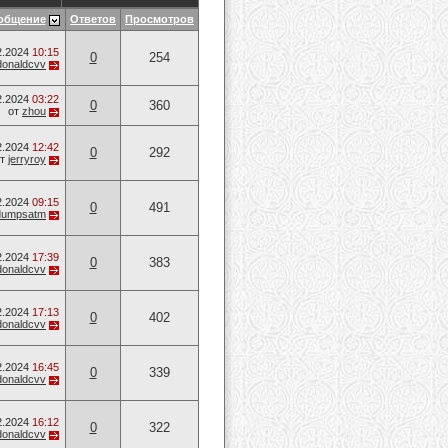
общение
Ответов
Просмотров
2.2024
10:15
0
254
donaldcvv
2.2024
03:22
0
360
от
zhou
2.2024
12:42
0
292
от
jerryroy
2.2024
09:15
0
491
dumpsatm
2.2024
17:39
0
383
donaldcvv
2.2024
17:13
0
402
donaldcvv
2.2024
16:45
0
339
donaldcvv
2.2024
16:12
0
322
donaldcvv