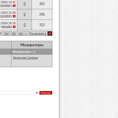
2.2024
22:41
0
362
т
mmjefery
2.2024
22:28
0
286
т
mmjefery
2.2024
18:18
0
322
т
aloualex
3
154
155
163
>
Последняя
»
Модераторы
Модераторы : 1
Вячеслав Серёгин