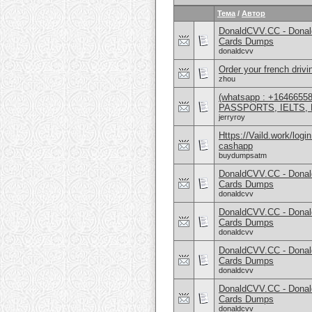
Тема
/
Автор
DonaldCVV.CC - Donal
Cards Dumps
donaldcvv
Order your french drivi
zhou
(whatsapp : +16466
PASSPORTS, IELTS, 
jerryroy
Https://Vaild.work/log
cashapp
buydumpsatm
DonaldCVV.CC - Donal
Cards Dumps
donaldcvv
DonaldCVV.CC - Donal
Cards Dumps
donaldcvv
DonaldCVV.CC - Donal
Cards Dumps
donaldcvv
DonaldCVV.CC - Donal
Cards Dumps
donaldcvv