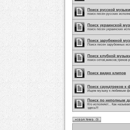
Поиск русской музык
поиск песен русских исполн
Поиск украинской му
поиск песен украинских исп
Поиск зарубежной му
Поиск песен зарубежных ис
Поиск клубной музык
поиск сетов,миксов,треков 
Поиск видео клипов
Поиск саундтреков к 
Ищем музыку к любимым фи
Поиск по неполным 
Кто исполняет... Как назыв
здесь!!!