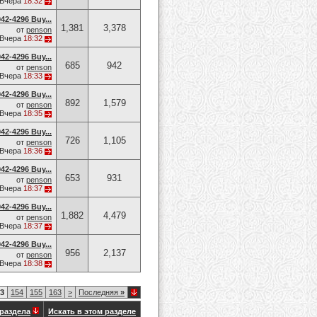
Вчера
18:32
42-4296 Buy...
1,381
3,378
от
penson
Вчера
18:32
42-4296 Buy...
685
942
от
penson
Вчера
18:33
42-4296 Buy...
892
1,579
от
penson
Вчера
18:35
42-4296 Buy...
726
1,105
от
penson
Вчера
18:36
42-4296 Buy...
653
931
от
penson
Вчера
18:37
42-4296 Buy...
1,882
4,479
от
penson
Вчера
18:37
42-4296 Buy...
956
2,137
от
penson
Вчера
18:38
3
154
155
163
>
Последняя
»
раздела
Искать в этом разделе