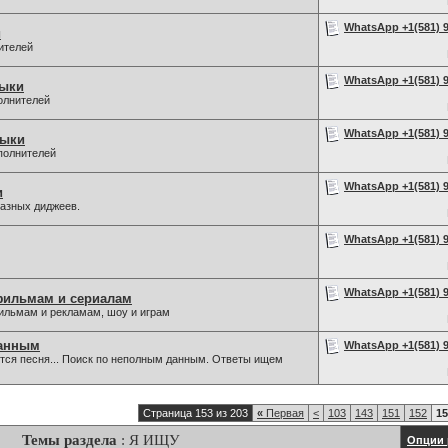
WhatsApp +1(581) 9
и
ителей
WhatsApp +1(581) 9
зыки
олнителей
WhatsApp +1(581) 9
зыки
полнителей
WhatsApp +1(581) 9
и
разных диджеев.
WhatsApp +1(581) 9
WhatsApp +1(581) 9
фильмам и сериалам
льмам и рекламам, шоу и играм
данным
WhatsApp +1(581) 9
ается песня... Поиск по неполным данным. Ответы ищем
Страница 153 из 203
«
Первая
<
103
143
151
152
15
Темы раздела
: Я ИЩУ
Опции 