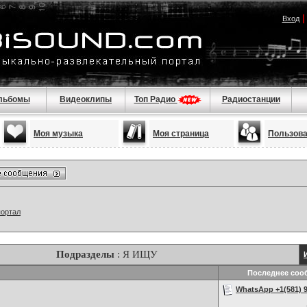
Вход
льбомы
Видеоклипы
Топ Радио
Радиостанции
Моя музыка
Моя страница
Пользов
портал
Подразделы
: Я ИЩУ
Последнее соо
WhatsApp +1(581) 9