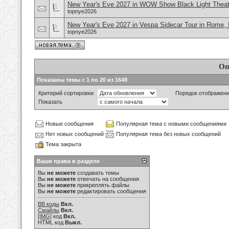
New Year's Eve 2027 in WOW Show Black Light Theate
topnye2026
New Year's Eve 2027 in Vespa Sidecar Tour in Rome, I
topnye2026
Оп
Показаны темы с 1 по 20 из 1648
Критерий сортировки
Порядок отображен
Показать
Новые сообщения
Популярная тема с новыми сообщениями
Нет новых сообщений
Популярная тема без новых сообщений
Тема закрыта
Ваши права в разделе
Вы
не можете
создавать темы
Вы
не можете
отвечать на сообщения
Вы
не можете
прикреплять файлы
Вы
не можете
редактировать сообщения
BB коды
Вкл.
Смайлы
Вкл.
[IMG]
код
Вкл.
HTML код
Выкл.