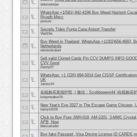
delomelodav
WhatsApp +1(581) 942-4296 Buy Weed Hashish Cocain
Riyadh Mecc
penson
Secrets Tides Punta Cana Airport Transfer
Vlad19a
Buy Weed in Thailand, WhatsApp +1(202)656-4683, 
Netherlands
winstonkuba4
Sell valid Cloned Cards Pin CCV DUMPS INFO GOOD
CVV Good
Danny07
WhatsApp: +1 (226) 894-5014​ Get CISSP Certification
UK
James34
在线购买真假护照, ( 微信：Scottbowers44 )在线购
keepmealive78
New Year's Eve 2027 in The Escape Game Chicago,
topnye2026
Click to Buy Pure JWH-018, AM-2201, 3-MMC Crysta
APB, Now
blancatrader
Buy fake Passport ,Visa,Driving License,ID CARDS,mar