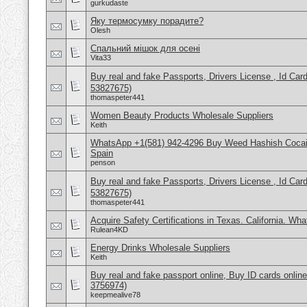
gurkudaste
Яку термосумку порадите?
Olesh
Спальний мішок для осені
Vita33
Buy real and fake Passports, Drivers License , Id
53827675)
thomaspeter441
Women Beauty Products Wholesale Suppliers
Keith
WhatsApp +1(581) 942-4296 Buy Weed Hashish Cocain
Spain
penson
Buy real and fake Passports, Drivers License , Id
53827675)
thomaspeter441
Acquire Safety Certifications in Texas. California. Wh
Rulean4KD
Energy Drinks Wholesale Suppliers
Keith
Buy real and fake passport online, Buy ID cards onli
3756974)
keepmealive78