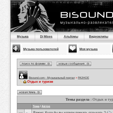
Музыка
Dj Mixes
Альбомы
Видеоклипы
Музыка пользователей
Моя музыка
Bisound.com - Музыкальный портал
>
РАЗНОЕ
Отдых и туризм
Темы раздела
: Отдых и ту
Тема
/
Автор
Важно:
Куда бы вы хотели поехать отдыхать ?
(