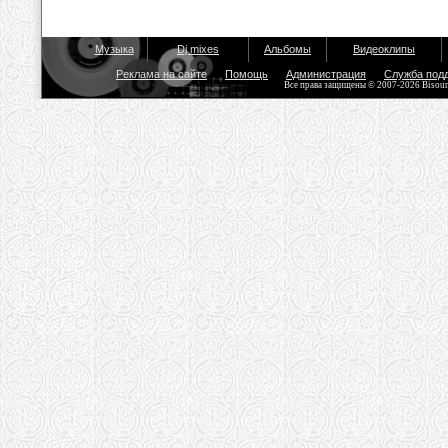
Музыка
Dj mixes
Альбомы
Видеоклипы
Реклама на сайте
Помощь
Администрация
Служба под
Все права защищены © 2007-2026 Bisou