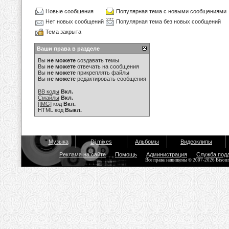
Новые сообщения
Популярная тема с новыми сообщениями
Нет новых сообщений
Популярная тема без новых сообщений
Тема закрыта
Ваши права в разделе
Вы
не можете
создавать темы
Вы
не можете
отвечать на сообщения
Вы
не можете
прикреплять файлы
Вы
не можете
редактировать сообщения
BB коды
Вкл.
Смайлы
Вкл.
[IMG]
код
Вкл.
HTML код
Выкл.
Музыка
Dj mixes
Альбомы
Видеоклипы
Реклама на сайте
Помощь
Администрация
Служба под
Все права защищены © 2007-2026 Bisou