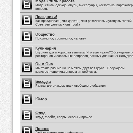
Мода.Стиль.Красота
Мода, стиль, одежда, обувь, аксессуары, косметика, парфюмер
вопросы.
Праздники!
Как праздновать, что дарить , чем развлекать и угощать гостей!
Советуем,делимся опытом!:)
Общество
Психология, социология, человек
Кулинария
Вкусная еда и хорошая выпивка! Что еще нужно?Обсуждение р
ресторанов и остальных вопросов, важных для наших желудков
Он и Она
Мы такие разные,но не можем друг без друга...Обсуждаем
взаимоотношения,вопросы и проблемы.
Беседка
Раздел для знакомства и свободного общения
Юмор
Флуд
Флуд, флейм, споры, ссоры и прочее.
Прочее
Любые другие темы, оффтопик