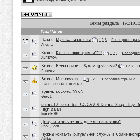
Темы раздела
: РАЗНО
Тема
/
Автор
Важно:
Музыкальные сны
(
1
2
3
...
Последняя стран
Апостол
Важно:
Кто же такие тролли???
(
1
2
3
...
Последняя
ALFEROV
Важно:
Всем привет...будем друзьями?
(
1
2
3
...
П
Roloverz
Важно:
Мне скучно...
(
1
2
3
...
Последняя страница
)
тайнственный незнакомец
Купить емкость 20 м3
Gnev1
dumps101.com:Best CC CVV & Dumps Shop - Buy Dum
High Balan
hotseller68
Де купити запчастини до сільгосптехніки?
DarkQueen
Нужны контакты ритуальной службы в Солнечного
Askita