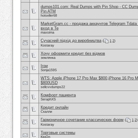
dumps101.com: Real Dumps with Pin Shop - CC Dum
Pin ATM
hotseller68
MarketGram.cc - продажа аккаунтов Telegram Tdata 
вход в Te
maxsima
Сучасний підхід до виробництва
(
1
2
)
Kostaray
Хочу оформити кредит без відмов
землянка
Ігри
Sonja159S
WTS: Apple iPhone 17 Pro Max $800,iPhone 16 Pro 
$800USD
sellcvvdumps22
Комфорт пациента
SeraphXS
Кредит онлайн
Скалли
Гармоничное сочетание классических форм
(
1
2
)
Kostaray
Торговые системы
KtoOn