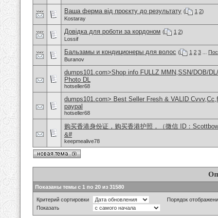
Ваша ферма від проєкту до результату
(
1
2
)
Kostaray
Довідка для роботи за кордоном
(
1
2
)
Lossif
Бальзамы и кондиционеры для волос
(
1
2
3
...
Пос
Buranov
dumps101.com>Shop info FULLZ MMN,SSN/DOB/DL/
Photo DL
hotseller68
dumps101.com> Best Seller Fresh & VALID Cvvv,Cc,f
paypal
hotseller68
购买香港身份证，购买香港护照，（微信 ID：Scottbo
&#
keepmealive78
Оп
Показаны темы с 1 по 20 из 31580
Критерий сортировки
Порядок отображен
Показать