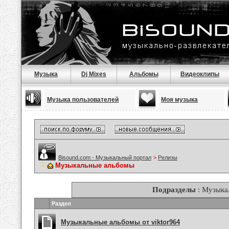
Музыка
Dj Mixes
Альбомы
Видеоклипы
Музыка пользователей
Моя музыка
Bisound.com - Музыкальный портал
>
Релизы
Музыкальные альбомы
Подразделы
: Музыка
Раздел
Музыкальные альбомы от viktor964