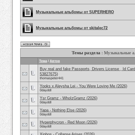
Музыкальные альбомы от SUPERHERO
Музыкальные альбомы от skitalec72
Темы раздела
: Музыкальные 
Тема
/
Автор
Buy real and fake Passports, Drivers License , Id
53827675)
thomaspeter441
Yooks x Aleysha Lei - You Were Loving Me (2026)
0dayddl
Ysr Gramz - WhoIzGramz (2026)
0dayddl
Yapa - Nothing Else (2026)
0dayddl
Hyperphycron - Red Moon (2026)
0dayddl
Xiphos - Collapse Arises (2026)