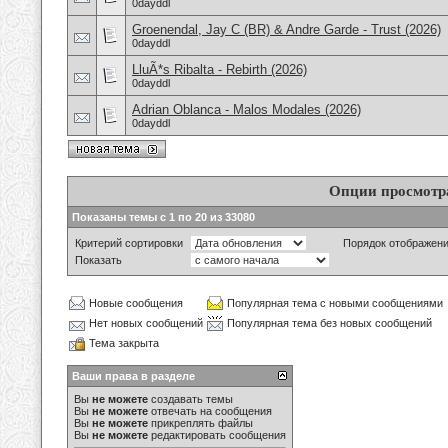
0dayddl
Groenendal, Jay C (BR) & Andre Garde - Trust (2026)
0dayddl
LluÃ*s Ribalta - Rebirth (2026)
0dayddl
Adrian Oblanca - Malos Modales (2026)
0dayddl
Опции просмотр
Показаны темы с 1 по 20 из 33080
Критерий сортировки
Порядок отображен
Показать
Новые сообщения
Популярная тема с новыми сообщениями
Нет новых сообщений
Популярная тема без новых сообщений
Тема закрыта
Ваши права в разделе
Вы
не можете
создавать темы
Вы
не можете
отвечать на сообщения
Вы
не можете
прикреплять файлы
Вы
не можете
редактировать сообщения