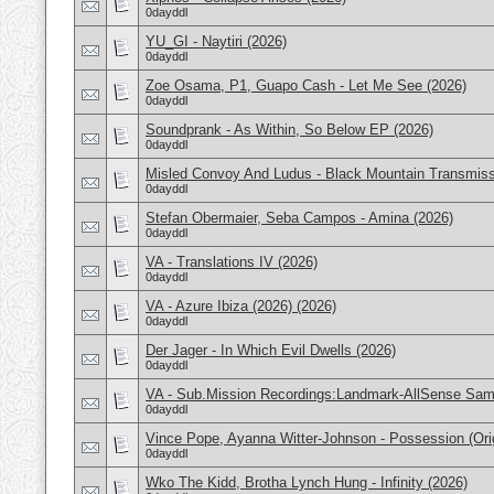
0dayddl
YU_GI - Naytiri (2026)
0dayddl
Zoe Osama, P1, Guapo Cash - Let Me See (2026)
0dayddl
Soundprank - As Within, So Below EP (2026)
0dayddl
Misled Convoy And Ludus - Black Mountain Transmissi
0dayddl
Stefan Obermaier, Seba Campos - Amina (2026)
0dayddl
VA - Translations IV (2026)
0dayddl
VA - Azure Ibiza (2026) (2026)
0dayddl
Der Jager - In Which Evil Dwells (2026)
0dayddl
VA - Sub.Mission Recordings:Landmark-AllSense Samp
0dayddl
Vince Pope, Ayanna Witter-Johnson - Possession (Orig
0dayddl
Wko The Kidd, Brotha Lynch Hung - Infinity (2026)