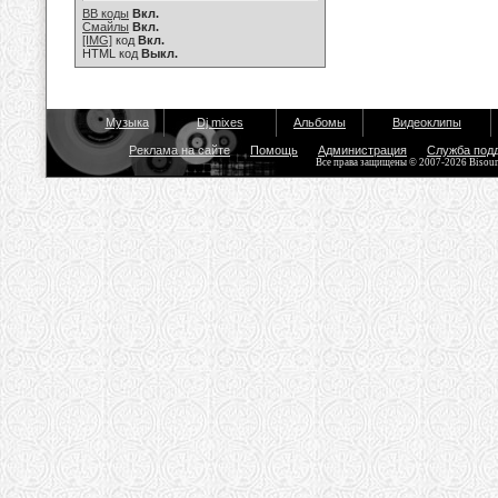
BB коды
Вкл.
Смайлы
Вкл.
[IMG]
код
Вкл.
HTML код
Выкл.
Музыка
Dj mixes
Альбомы
Видеоклипы
Реклама на сайте
Помощь
Администрация
Служба под
Все права защищены © 2007-2026 Bisou