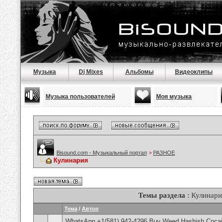
Музыка
Dj Mixes
Альбомы
Видеоклипы
Музыка пользователей
Моя музыка
Bisound.com - Музыкальный портал
>
РАЗНОЕ
Кулинария
Темы раздела
: Кулинари
Тема
/
Автор
WhatsApp +1(581) 942-4296 Buy Weed Hashish Cocain