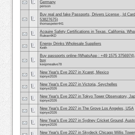
Germany
penson
Buy real and fake Passports, Drivers License , Id
53827675)
thomaspeter441
Acquire Safety Certifications in Texas. California. Wh
Rulean4KD
Energy Drinks Wholesale Suppliers
Keith
Buy passports online (WhatsApp : +49 1575 3756974),
buy
keepmealive78
New Year's Eve 2027 in Xcaret, Mexico
topnye2026
New Year's Eve 2027 in Victoria, Seychelles
topnye2026
New Year's Eve 2027 in Tokyo Tower Observatory, Ja
topnye2026
New Year's Eve 2027 in The Grove Los Angeles, USA
topnye2026
New Year's Eve 2027 in Sydney Cricket Ground, Austra
topnye2026
New Year's Eve 2027 in Skydeck Chicago Willis Towe