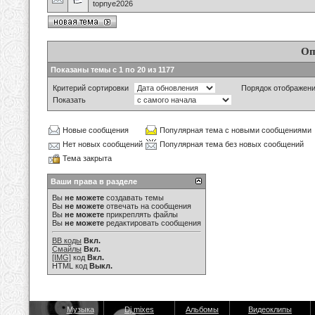
topnye2026
Оп
Показаны темы с 1 по 20 из 1177
Критерий сортировки
Порядок отображен
Показать
Новые сообщения
Популярная тема с новыми сообщениями
Нет новых сообщений
Популярная тема без новых сообщений
Тема закрыта
Ваши права в разделе
Вы
не можете
создавать темы
Вы
не можете
отвечать на сообщения
Вы
не можете
прикреплять файлы
Вы
не можете
редактировать сообщения
BB коды
Вкл.
Смайлы
Вкл.
[IMG]
код
Вкл.
HTML код
Выкл.
Музыка
Dj mixes
Альбомы
Видеоклипы