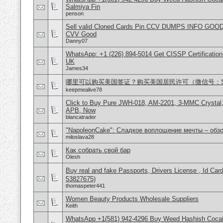
Salmiya Fin
penson
Sell valid Cloned Cards Pin CCV DUMPS INFO GOOD
CVV Good
Danny07
WhatsApp: +1 (226) 894-5014​ Get CISSP Certification
UK
James34
哪里可以购买美国签证？购买美国居民许可（微信号：Scott
keepmealive78
Click to Buy Pure JWH-018, AM-2201, 3-MMC Crysta
APB, Now
blancatrader
"NapoleonCake": Сладкое воплощение мечты – обзо
miloslava28
Как собрать свой бар
Olesh
Buy real and fake Passports, Drivers License , Id
53827675)
thomaspeter441
Women Beauty Products Wholesale Suppliers
Keith
WhatsApp +1(581) 942-4296 Buy Weed Hashish Cocai