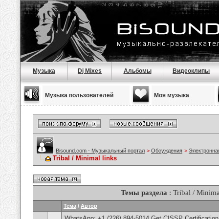
Музыка
Dj Mixes
Альбомы
Видеоклипы
Музыка пользователей
Моя музыка
Bisound.com - Музыкальный портал
>
Обсуждения
>
Электронна
Tribal / Minimal links
Темы раздела
: Tribal / Minima
Тема
/
Автор
WhatsApp: +1 (226) 894-5014​ Get CISSP Certification