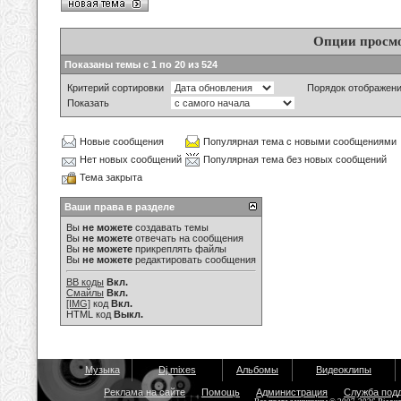
Опции просм
Показаны темы с 1 по 20 из 524
Критерий сортировки
Порядок отображен
Показать
Новые сообщения
Популярная тема с новыми сообщениями
Нет новых сообщений
Популярная тема без новых сообщений
Тема закрыта
Ваши права в разделе
Вы
не можете
создавать темы
Вы
не можете
отвечать на сообщения
Вы
не можете
прикреплять файлы
Вы
не можете
редактировать сообщения
BB коды
Вкл.
Смайлы
Вкл.
[IMG]
код
Вкл.
HTML код
Выкл.
Музыка
Dj mixes
Альбомы
Видеоклипы
Реклама на сайте
Помощь
Администрация
Служба под