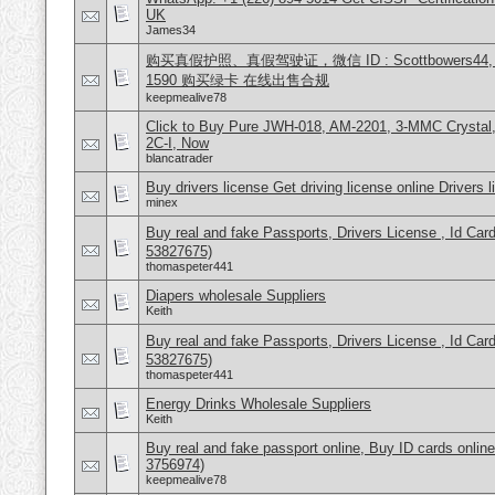
UK
James34
购买真假护照、真假驾驶证，微信 ID : Scottbowers44, What
1590 购买绿卡 在线出售合规
keepmealive78
Click to Buy Pure JWH-018, AM-2201, 3-MMC Crysta
2C-I, Now
blancatrader
Buy drivers license Get driving license online Drivers 
minex
Buy real and fake Passports, Drivers License , Id
53827675)
thomaspeter441
Diapers wholesale Suppliers
Keith
Buy real and fake Passports, Drivers License , Id
53827675)
thomaspeter441
Energy Drinks Wholesale Suppliers
Keith
Buy real and fake passport online, Buy ID cards onli
3756974)
keepmealive78