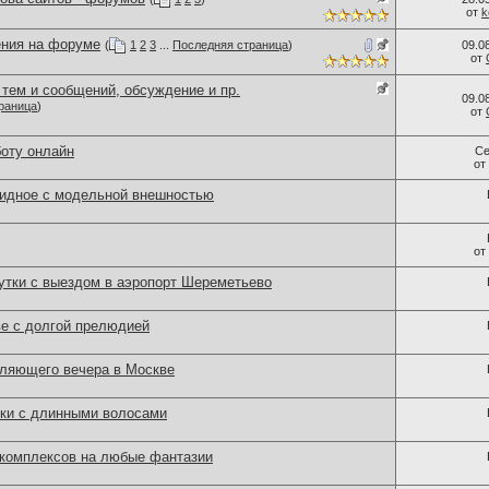
от
k
ния на форуме
(
1
2
3
...
Последняя страница
)
09.0
от
тем и сообщений, обсуждение и пр.
09.0
раница
)
от
боту онлайн
Се
от
идное с модельной внешностью
от
утки с выездом в аэропорт Шереметьево
ве с долгой прелюдией
ляющего вечера в Москве
ки с длинными волосами
 комплексов на любые фантазии