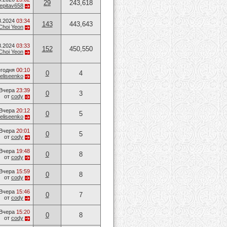
29
243,618
epitav658
8.2024
03:34
143
443,643
Choi Yeon
8.2024
03:33
152
450,550
Choi Yeon
годня
00:10
0
4
eliseenko
Вчера
23:39
0
3
от
cody
Вчера
20:12
0
5
eliseenko
Вчера
20:01
0
5
от
cody
Вчера
19:48
0
8
от
cody
Вчера
15:59
0
8
от
cody
Вчера
15:46
0
7
от
cody
Вчера
15:20
0
8
от
cody