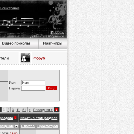
|
Регистрация
Помощь
Добавить в избранное
Видео приколы
Flash-игры
атели
Форум
Имя
Пароль
9
1
2
3
11
51
>
Последняя
»
раздела
Искать в этом разделе
общение
Ответов
Просмотров
5.2026
23:02