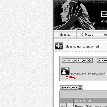
Музыка
Dj Mixes
А
Музыка пользователей
Bisound.com - Музыкальный 
Флуд
Тема
/
Автор
Важно:
Жаргонные сл