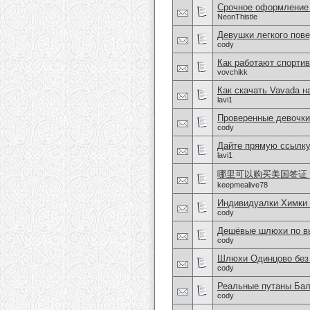
Срочное оформление 
NeonThistle
Девушки легкого пове
cody
Как работают спортив
vovchikk
Как скачать Vavada н
lavi1
Проверенные девочки
cody
Дайте прямую ссылку
lavi1
哪里可以购买美国签证？购
keepmealive78
Индивидуалки Химки
cody
Дешёвые шлюхи по вы
cody
Шлюхи Одинцово без 
cody
Реальные путаны Бал
cody