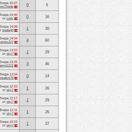
Вчера
15:07
0
6
onThistle
Вчера
14:40
0
16
от
cody
Вчера
14:08
1
30
от
bodia44
Вчера
14:04
4
60
James227
Вчера
13:33
1
29
от
sky7
Вчера
13:25
3
46
анте2222
Вчера
13:04
0
14
mealive78
Вчера
12:33
1
26
от
sky7
Вчера
12:17
1
29
от
sky7
Вчера
12:11
1
26
от
sky7
Вчера
10:15
1
37
от
sky7