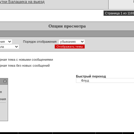
утки Балашиха на выезд
Страница 1 из 116
Опции просмотра
Порядок отображения
рная тема с новыми сообщениями
рная тема без новых сообщений
Быстрый переход
ия
ения