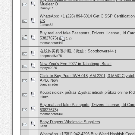
Muelear O
Danny07
WhatsApp: +1 (226) 894-5014​ Get CISSP Certification
UK
James34
Buy real and fake Passports, Drivers License , Id
53827675)
(
1
2
)
thomaspeter441
在线购买真假护照, ( 微信：Scottbowers44 )
keepmealive78
New Year's Eve 2027 in Tabatinga, Brazil
topnye2026
Click to Buy Pure JWH-018, AM-2201, 3-MMC Crystal
APB, Now
blancatrader
Koupit řidičsk‎ průkaz Zيskat řidičsk‎ průka
minex
Buy real and fake Passports, Drivers License , Id
53827675)
thomaspeter441
Baby Diapers Wholesale Suppliers
Keith
WhatsApp +1(581) 942-4296 Buy Weed Hashish Cocain