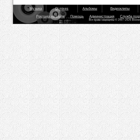
Музыка
Dj mixes
Альбомы
Видеоклипы
Реклама на сайте
Помощь
Администрация
Служба под
Все права защищены © 2007-2026 Bisou