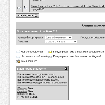
topnye2026
New Year's Eve 2027 in The Towers at Lotte New Yor
topnye2026
Опции просм
Показаны темы с 1 по 20 из 827
Критерий сортировки
Порядок отображен
Показать
Новые сообщения
Популярная тема с новыми сообщениями
Нет новых сообщений
Популярная тема без новых сообщений
Тема закрыта
Ваши права в разделе
Вы
не можете
создавать темы
Вы
не можете
отвечать на сообщения
Вы
не можете
прикреплять файлы
Вы
не можете
редактировать сообщения
BB коды
Вкл.
Смайлы
Вкл.
[IMG]
код
Вкл.
HTML код
Выкл.