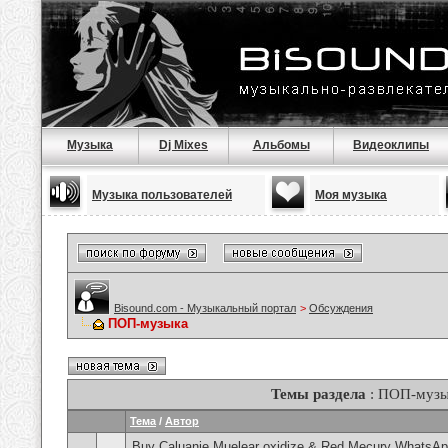
Музыка
Dj Mixes
Альбомы
Видеоклипы
Музыка пользователей
Моя музыка
Bisound.com - Музыкальный портал
>
Обсуждения
ПОП-музыка
Темы раздела
: ПОП-музы
Тема
/
Автор
Buy Caluanie Muelear oxidize & Red Mecury WhatsAp