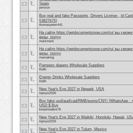
Spain
penson
Buy real and fake Passports, Drivers License , Id
53827675)
thomaspeter441
На сайте https://getdocumentsnow.com/ru/ вы сможе
визы, получ
markmark
На сайте https://getdocumentsnow.com/ru/ вы сможе
визы, получ
mamaking
Pampers diapers Wholesale Suppliers
Keith
Energy Drinks Wholesale Suppliers
Keith
New Year's Eve 2027 in Newark, USA
topnye2026
Buy fake usd/aud/cad/RMB/euros/CNY/ (WhatsApp : 
USD $ Buy
keepmealive78
New Year's Eve 2027 in Waikiki, Honolulu, Hawaii, US
topnye2026
New Year's Eve 2027 in Tulum, Mexico