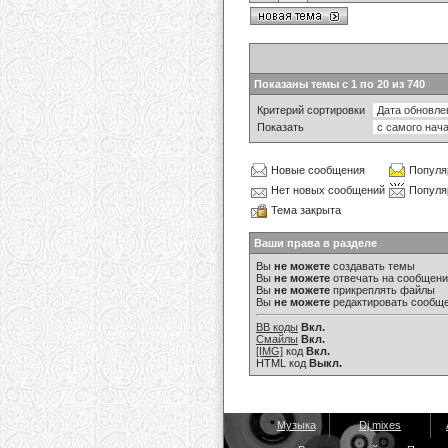
Показаны темы с 1 по 20 из 740
Критерий сортировки
Показать
Новые сообщения
Популя
Нет новых сообщений
Популя
Тема закрыта
Ваши права в разделе
Вы
не можете
создавать темы
Вы
не можете
отвечать на сообщен
Вы
не можете
прикреплять файлы
Вы
не можете
редактировать сообщ
BB коды
Вкл.
Смайлы
Вкл.
[IMG]
код
Вкл.
HTML код
Выкл.
Музыка
Dj mixes