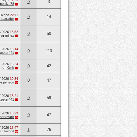
егодня
11:23
0
3
mealive78
Вчера
22:11
0
14
ancatrader
8.2026
18:52
0
50
от
minex
7.2026
18:14
0
110
speter441
7.2026
16:24
0
42
от
Keith
7.2026
10:34
0
47
от
penson
7.2026
16:21
0
59
speter441
7.2026
13:23
0
47
markmark
7.2026
18:47
1
76
ful-world