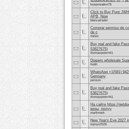
keepmealive78
Click to Buy Pure JWH
APB, Now
blancatrader
Comprar permiso de con
de c
minex
Buy real and fake Pas
53827675)
thomaspeter441
Diapers wholesale Supp
Keith
WhatsApp +1(581) 942
Germany
penson
Buy real and fake Pas
53827675)
thomaspeter441
На сайте https://get
визы, получ
markmark
New Year's Eve 2027 in
topnye2026