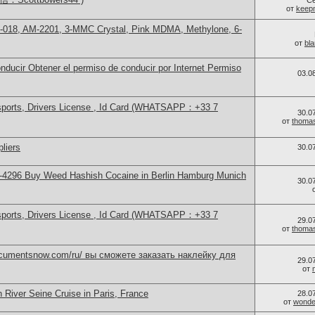
С
от
keep
-018, AM-2201, 3-MMC Crystal, Pink MDMA, Methylone, 6-
от
bl
ducir Obtener el permiso de conducir por Internet Permiso
03.0
sports, Drivers License , Id Card (WHATSAPP：+33 7
30.0
от
thoma
liers
30.0
-4296 Buy Weed Hashish Cocaine in Berlin Hamburg Munich
30.0
sports, Drivers License , Id Card (WHATSAPP：+33 7
29.0
от
thoma
documentsnow.com/ru/ вы сможете заказать наклейку для
29.0
от
 River Seine Cruise in Paris, France
28.0
от
wonder