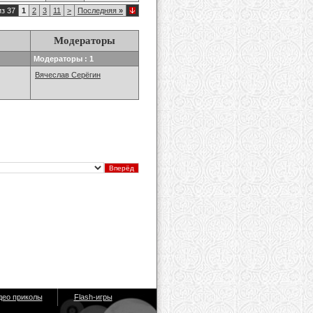
из 37
1
2
3
11
>
Последняя
»
Модераторы
Модераторы : 1
Вячеслав Серёгин
део приколы
Flash-игры