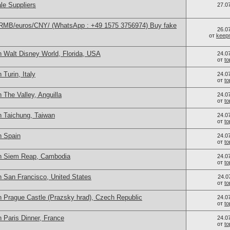
le Suppliers
27.0
/RMB/euros/CNY/ (WhatsApp : +49 1575 3756974) Buy fake
26.0
от
keep
n Walt Disney World, Florida, USA
24.0
от
t
Turin, Italy
24.0
от
t
 The Valley, Anguilla
24.0
от
t
n Taichung, Taiwan
24.0
от
t
n Spain
24.0
от
t
in Siem Reap, Cambodia
24.0
от
t
n San Francisco, United States
24.0
от
t
n Prague Castle (Prazsky hrad), Czech Republic
24.0
от
t
 Paris Dinner, France
24.0
от
t