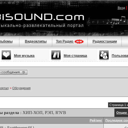
Вход
льбомы
Видеоклипы
Топ Радио
Радиостанции
Моя музыка
Моя страница
Пользов
портал
>
Обсуждения
Страница 1 
ы раздела
: ХИП-ХОП, РЭП, R'N'B
Опции 
Рейтинг
Последнее со
Scottbowers44 )