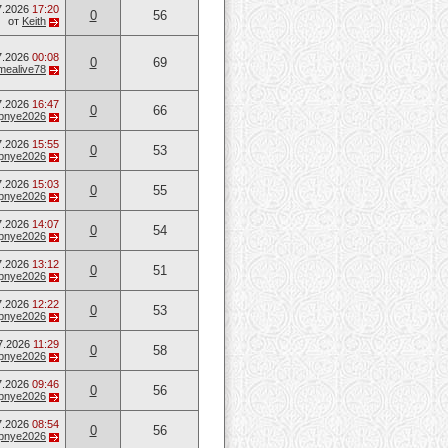
7.2026
17:20
0
56
от
Keith
7.2026
00:08
0
69
mealive78
7.2026
16:47
0
66
opnye2026
7.2026
15:55
0
53
opnye2026
7.2026
15:03
0
55
opnye2026
7.2026
14:07
0
54
opnye2026
7.2026
13:12
0
51
opnye2026
7.2026
12:22
0
53
opnye2026
7.2026
11:29
0
58
opnye2026
7.2026
09:46
0
56
opnye2026
7.2026
08:54
0
56
opnye2026