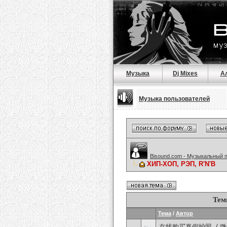
Музыка
Dj Mixes
А
Музыка пользователей
Bisound.com - Музыкальный 
ХИП-ХОП, РЭП, R'N'B
Тем
Тема
/
Автор
在线购买真假护照, ( 微信：