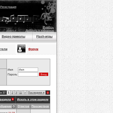
|
Регистрация
Помощь
Добавить в избранное
Видео приколы
Flash-игры
атели
Форум
Имя
Пароль
из 37
1
2
3
11
>
Последняя
»
раздела
Искать в этом разделе
общение
Ответов
Просмотров