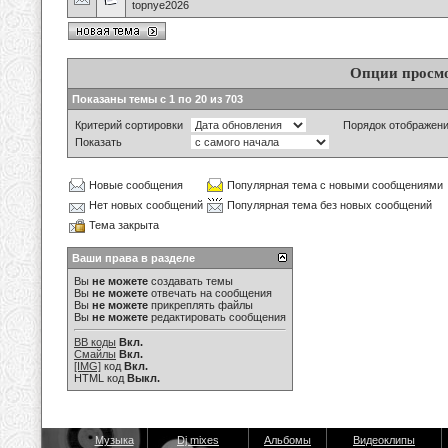
topnye2026
Опции просм
Показаны темы с 1 по 20 из 703
Критерий сортировки
Порядок отображен
Показать
Новые сообщения
Популярная тема с новыми сообщениями
Нет новых сообщений
Популярная тема без новых сообщений
Тема закрыта
Ваши права в разделе
Вы
не можете
создавать темы
Вы
не можете
отвечать на сообщения
Вы
не можете
прикреплять файлы
Вы
не можете
редактировать сообщения
BB коды
Вкл.
Смайлы
Вкл.
[IMG]
код
Вкл.
HTML код
Выкл.
Музыка
Dj mixes
Альбомы
Видеоклипы