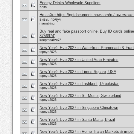
Energy Drinks Wholesale Suppliers
Keith
На сайте https://getdocumentsnow.com/ru/ вы сможе
визы, получ
mamaking
Buy real and fake passport online, Buy ID cards onli
3756974)
keepmealive78
New Year's Eve 2027 in Waterfront Promenade & Frank
topnye2026
New Year's Eve 2027 in United Arab Emirates
topnye2026
New Year's Eve 2027 in Times Square, USA
topnye2026
New Year's Eve 2027 in Tashkent, Uzbekistan
topnye2026
New Year's Eve 2027 in St. Moritz, Switzerland
topnye2026
New Year's Eve 2027 in Singapore Chinatown
topnye2026
New Year's Eve 2027 in Santa Maria, Brazil
topnye2026
New Year's Eve 2027 in Rome Trajan Markets & imperi