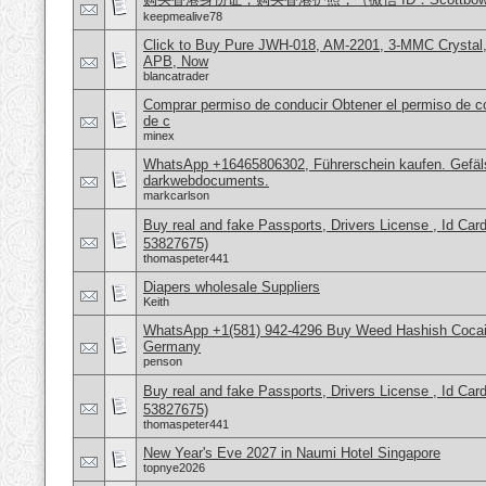
keepmealive78
Click to Buy Pure JWH-018, AM-2201, 3-MMC Crystal
APB, Now
blancatrader
Comprar permiso de conducir Obtener el permiso de co
de c
minex
WhatsApp +16465806302, Führerschein kaufen. Gefäl
darkwebdocuments.
markcarlson
Buy real and fake Passports, Drivers License , Id
53827675)
thomaspeter441
Diapers wholesale Suppliers
Keith
WhatsApp +1(581) 942-4296 Buy Weed Hashish Cocai
Germany
penson
Buy real and fake Passports, Drivers License , Id
53827675)
thomaspeter441
New Year's Eve 2027 in Naumi Hotel Singapore
topnye2026