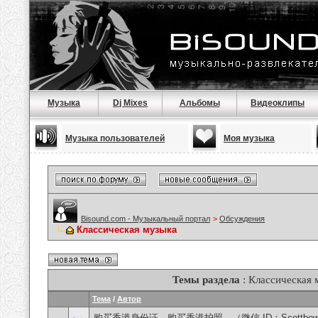
Музыка
Dj Mixes
Альбомы
Видеоклипы
Музыка пользователей
Моя музыка
Bisound.com - Музыкальный портал
>
Обсуждения
Классическая музыка
Темы раздела
: Классическая 
Тема
/
Автор
购买香港身份证，购买香港护照，（微信 ID：Scottbowe