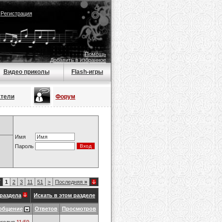
|
Регистрация
Помощь
Добавить в избранное
Видео приколы
Flash-игры
атели
Форум
Имя
Пароль
7
1
2
3
11
51
>
Последняя
»
раздела
Искать в этом разделе
общение
Ответов
Просмотров