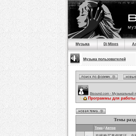
Музыка
Dj Mixes
А
Музыка пользователей
Bisound.com - Музыкальный 
Программы для работы 
Темы разд
Тема
/
Автор
在线购买真假签证，在