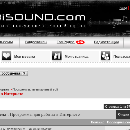
Вход
льбомы
Видеоклипы
Топ Радио
Радиостанции
Моя музыка
Моя страница
Пользов
портал
>
Программы, музыкальный soft
в Интернете
Страница 1 из 5
ела
: Программы для работы в Интернете
Опции 
Рейтинг
Последнее со
线购买美国签证，申请美国签证，