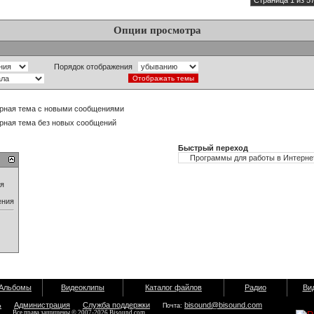
Страница 1 из 5
Опции просмотра
Порядок отображения
рная тема с новыми сообщениями
рная тема без новых сообщений
Быстрый переход
ия
ения
Альбомы
Видеоклипы
Каталог файлов
Радио
Ви
ь
Администрация
Служба поддержки
bisound@bisound.com
Почта:
Все права защищены © 2007-2026 Bisound.com