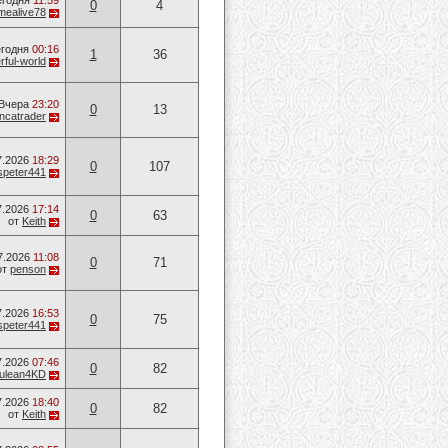
егодня
11:59
0
4
mealive78
годня
00:16
1
36
ful-world
Вчера
23:20
0
13
ancatrader
7.2026
18:29
0
107
speter441
7.2026
17:14
0
63
от
Keith
7.2026
11:08
0
71
от
penson
7.2026
16:53
0
75
speter441
7.2026
07:46
0
82
ulean4KD
7.2026
18:40
0
82
от
Keith