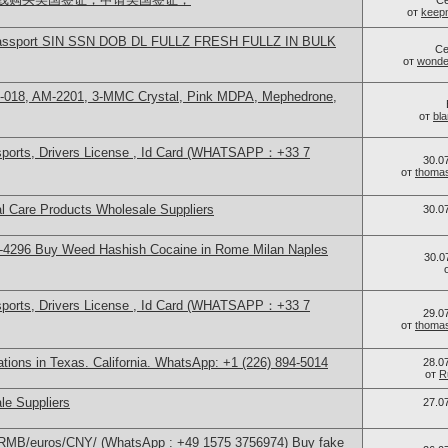
С
от
keep
ing Passport SIN SSN DOB DL FULLZ FRESH FULLZ IN BULK
Се
от
wonder
H-018, AM-2201, 3-MMC Crystal, Pink MDPA, Mephedrone,
от
bl
sports, Drivers License , Id Card (WHATSAPP：+33 7
30.0
от
thoma
l Care Products Wholesale Suppliers
30.0
-4296 Buy Weed Hashish Cocaine in Rome Milan Naples
30.0
sports, Drivers License , Id Card (WHATSAPP：+33 7
29.0
от
thoma
cations in Texas. California. WhatsApp: +1 (226) 894-5014
28.0
от
R
le Suppliers
27.0
/RMB/euros/CNY/ (WhatsApp : +49 1575 3756974) Buy fake