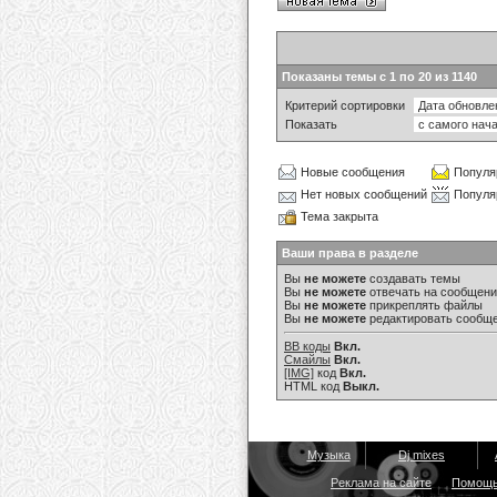
Показаны темы с 1 по 20 из 1140
Критерий сортировки
Показать
Новые сообщения
Популя
Нет новых сообщений
Популя
Тема закрыта
Ваши права в разделе
Вы
не можете
создавать темы
Вы
не можете
отвечать на сообщен
Вы
не можете
прикреплять файлы
Вы
не можете
редактировать сообщ
BB коды
Вкл.
Смайлы
Вкл.
[IMG]
код
Вкл.
HTML код
Выкл.
Музыка
Dj mixes
Реклама на сайте
Помощ