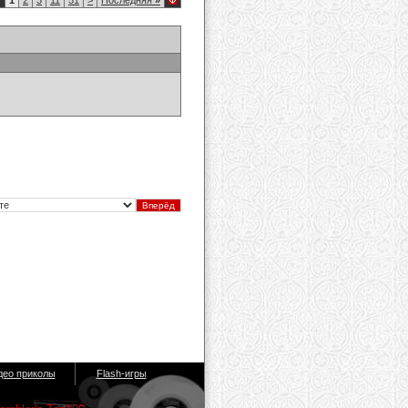
7
1
2
3
11
51
>
Последняя
»
део приколы
Flash-игры