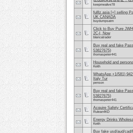
keepmealive78
fulllz.asia [+] sell
UK CANADA
buydumpsatm
Click to Buy Pure JW
2C-I, Now
blancatrader
Buy real and fake Pas
53827675)
thomaspeter441
Household and persona
Keith
WhatsApp +1(581) 942
Italy Tur
penson
Buy real and fake Pas
53827675)
thomaspeter441
Acquire Safety Certifi
Rulean4KD
Energy Drinks Wholesa
Keith
Buy fake usd/aud/cad