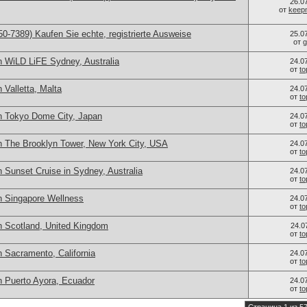
26.0
от
keep
0-7389) Kaufen Sie echte, registrierte Ausweise
25.0
от
g
n WiLD LiFE Sydney, Australia
24.0
от
t
 Valletta, Malta
24.0
от
t
n Tokyo Dome City, Japan
24.0
от
t
n The Brooklyn Tower, New York City, USA
24.0
от
t
 Sunset Cruise in Sydney, Australia
24.0
от
t
n Singapore Wellness
24.0
от
t
n Scotland, United Kingdom
24.0
от
t
 Sacramento, California
24.0
от
t
n Puerto Ayora, Ecuador
24.0
от
t