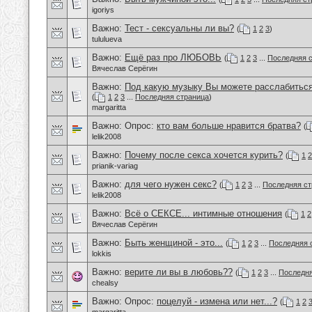
igoriys
Важно:
Тест - сексуальны ли вы?
(
1
2
3
)
tululueva
Важно:
Ещё раз про ЛЮБОВЬ
(
1
2
3
...
Последняя 
Вячеслав Серёгин
Важно:
Под какую музыку Вы можете расслабиться
(
1
2
3
...
Последняя страница
)
margaritta
Важно: Опрос:
кто вам больше нравится братва?
(
lelik2008
Важно:
Почему после секса хочется курить?
(
1
2
prianik-variag
Важно:
для чего нужен секс?
(
1
2
3
...
Последняя ст
lelik2008
Важно:
Всё о СЕКСЕ... интимные отношения
(
1
2
Вячеслав Серёгин
Важно:
Быть женщиной - это...
(
1
2
3
...
Последняя 
lokkis
Важно:
верите ли вы в любовь??
(
1
2
3
...
Последня
chealsy
Важно: Опрос:
поцелуй - измена или нет...?
(
1
2