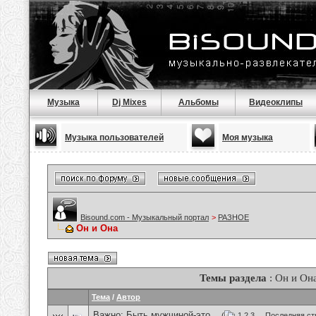
Музыка
Dj Mixes
Альбомы
Видеоклипы
Музыка пользователей
Моя музыка
Bisound.com - Музыкальный портал
>
РАЗНОЕ
Он и Она
Темы раздела
: Он и Он
Тема
/
Автор
Важно:
Быть мужчиной-это...
(
1
2
3
...
Последняя ст