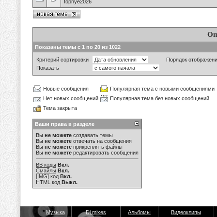
topnye2026
Оп
Показаны темы с 1 по 20 из 1022
Критерий сортировки
Порядок отображен
Показать
Новые сообщения
Популярная тема с новыми сообщениями
Нет новых сообщений
Популярная тема без новых сообщений
Тема закрыта
Ваши права в разделе
Вы
не можете
создавать темы
Вы
не можете
отвечать на сообщения
Вы
не можете
прикреплять файлы
Вы
не можете
редактировать сообщения
BB коды
Вкл.
Смайлы
Вкл.
[IMG]
код
Вкл.
HTML код
Выкл.
Музыка
Dj mixes
Альбомы
Видеоклипы