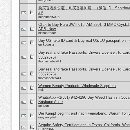
margaritta
购买香港身份证，购买香港护照，（微信 ID：Scottbo
&#
keepmealive78
Click to Buy Pure JWH-018, AM-2201, 3-MMC Crysta
APB, Now
blancatrader
Buy US fake ID card & Buy real US/EU passport onlin
gurkudaste
Buy real and fake Passports, Drivers License , Id
53827675)
thomaspeter441
Buy real and fake Passports, Drivers License , Id
53827675)
thomaspeter441
Women Beauty Products Wholesale Suppliers
Keith
WhatsApp +1(581) 942-4296 Buy Weed Hashish Cocai
Brisbane Austr
penson
Der Kampf beginnt erst nach Feierabend. Warum Torily
omysexydoll
Acquire Safety Certifications in Texas. California. Wh
Rulean4KD