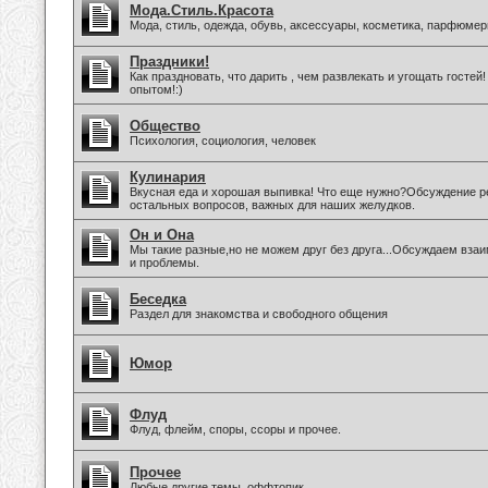
Мода.Стиль.Красота
Мода, стиль, одежда, обувь, аксессуары, косметика, парфюмер
Праздники!
Как праздновать, что дарить , чем развлекать и угощать госте
опытом!:)
Общество
Психология, социология, человек
Кулинария
Вкусная еда и хорошая выпивка! Что еще нужно?Обсуждение ре
остальных вопросов, важных для наших желудков.
Он и Она
Мы такие разные,но не можем друг без друга...Обсуждаем вз
и проблемы.
Беседка
Раздел для знакомства и свободного общения
Юмор
Флуд
Флуд, флейм, споры, ссоры и прочее.
Прочее
Любые другие темы, оффтопик