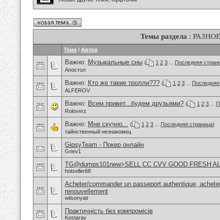
Темы раздела
: РАЗНО
Тема
/
Автор
Важно:
Музыкальные сны
(
1
2
3
...
Последняя стран
Апостол
Важно:
Кто же такие тролли???
(
1
2
3
...
Последняя
ALFEROV
Важно:
Всем привет...будем друзьями?
(
1
2
3
...
П
Roloverz
Важно:
Мне скучно...
(
1
2
3
...
Последняя страница
)
тайнственный незнакомец
GipsyTeam - Покер онлайн
Gnev1
TG@dumps101new>SELL CC CVV GOOD FRESH A
hotseller68
Acheter/commander un passeport authentique, acheter
renouvellement
wilsonyati
Практичність без компромісів
Kostaray