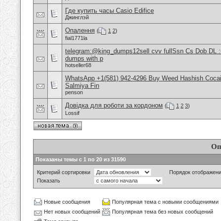
Где купить часы Casio Edifice
Джинглэй
Опалення
(
1
2
)
fial1771la
telegram:@king_dumps12sell cvv fullSsn Cs Dob DL 
dumps with p
hotseller68
WhatsApp +1(581) 942-4296 Buy Weed Hashish Cocain
Salmiya Fin
penson
Довідка для роботи за кордоном
(
1
2
3
)
Lossif
Оп
Показаны темы с 1 по 20 из 31590
Критерий сортировки
Порядок отображен
Показать
Новые сообщения
Популярная тема с новыми сообщениями
Нет новых сообщений
Популярная тема без новых сообщений