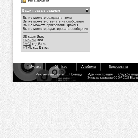
Тема закрыта
Ваши права в разделе
Вы
не можете
создавать темы
Вы
не можете
отвечать на сообщения
Вы
не можете
прикреплять файлы
Вы
не можете
редактировать сообщения
BB коды
Вкл.
Смайлы
Вкл.
[IMG]
код
Вкл.
HTML код
Выкл.
Музыка
Dj mixes
Альбомы
Видеоклипы
Реклама на сайте
Помощь
Администрация
Служба под
Все права защищены © 2007-2026 Bisou