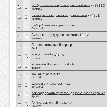
Прибуток у кожному кілограмі комбікорму
(
1
2
3
)
Kostaray
Ваша ферма від проєкту до результату
(
1
2
)
Kostaray
Выбор биокамина для гостиной
Джинглэй
Сучасний підхід до виробництва
(
1
2
)
Kostaray
Потрібен стабільний сервер
Koote
Кредит онлайн
(
1
2
)
Скалли
Wholesale Household Products
mannick
Точная диагностика
SeraphXS
Здоровье и профилактика
SeraphXS
Как поддержать мужское здоровье после сорока?
Aganis
Генераторы онлайн графики
Джинглэй