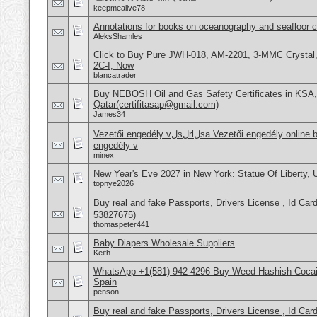
keepmealive78
Annotations for books on oceanography and seafloor 
AleksShamles
Click to Buy Pure JWH-018, AM-2201, 3-MMC Crysta
2C-I, Now
blancatrader
Buy NEBOSH Oil and Gas Safety Certificates in KSA
Qatar(certifitasap@gmail.com)
James34
Vezetői engedély vلsلrlلsa Vezetői engedély online beszerzése Hajَvezetői
engedély v
minex
New Year's Eve 2027 in New York: Statue Of Liberty,
topnye2026
Buy real and fake Passports, Drivers License , Id
53827675)
thomaspeter441
Baby Diapers Wholesale Suppliers
Keith
WhatsApp +1(581) 942-4296 Buy Weed Hashish Cocain
Spain
penson
Buy real and fake Passports, Drivers License , Id