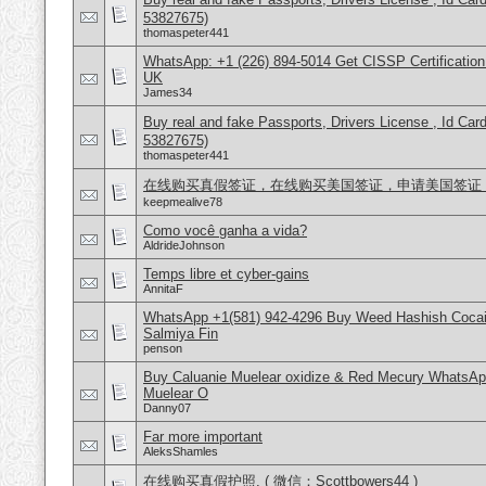
53827675)
thomaspeter441
WhatsApp: +1 (226) 894-5014​ Get CISSP Certification
UK
James34
Buy real and fake Passports, Drivers License , Id
53827675)
thomaspeter441
在线购买真假签证，在线购买美国签证，申请美国签证，微信号
keepmealive78
Como você ganha a vida?
AldrideJohnson
Temps libre et cyber-gains
AnnitaF
WhatsApp +1(581) 942-4296 Buy Weed Hashish Cocain
Salmiya Fin
penson
Buy Caluanie Muelear oxidize & Red Mecury WhatsAp
Muelear O
Danny07
Far more important
AleksShamles
在线购买真假护照, ( 微信：Scottbowers44 )