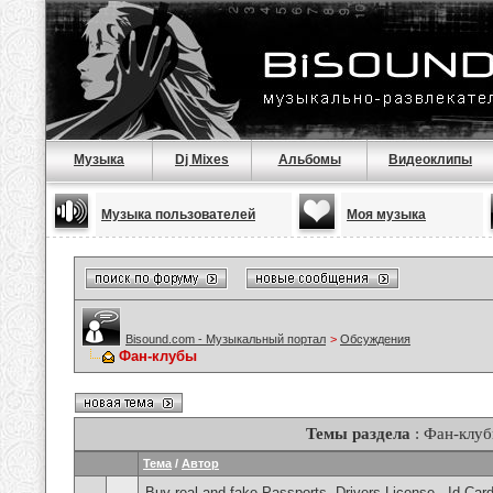
Музыка
Dj Mixes
Альбомы
Видеоклипы
Музыка пользователей
Моя музыка
Bisound.com - Музыкальный портал
>
Обсуждения
Фан-клубы
Темы раздела
: Фан-клу
Тема
/
Автор
Buy real and fake Passports, Drivers License , Id