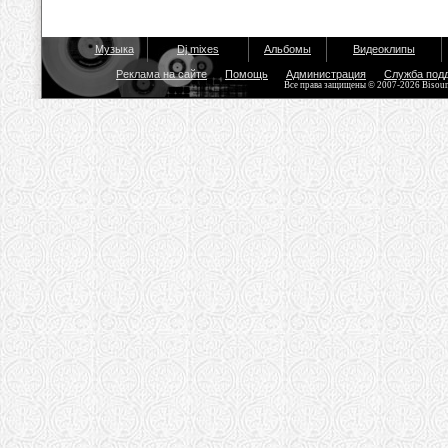
Музыка
Dj mixes
Альбомы
Видеоклипы
Реклама на сайте
Помощь
Администрация
Служба под
Все права защищены © 2007-2026 Bisou