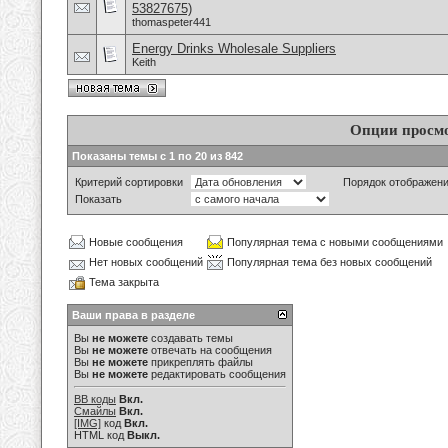
53827675)
thomaspeter441
Energy Drinks Wholesale Suppliers
Keith
Опции просм
Показаны темы с 1 по 20 из 842
Критерий сортировки
Порядок отображен
Показать
Новые сообщения
Популярная тема с новыми сообщениями
Нет новых сообщений
Популярная тема без новых сообщений
Тема закрыта
Ваши права в разделе
Вы
не можете
создавать темы
Вы
не можете
отвечать на сообщения
Вы
не можете
прикреплять файлы
Вы
не можете
редактировать сообщения
BB коды
Вкл.
Смайлы
Вкл.
[IMG]
код
Вкл.
HTML код
Выкл.