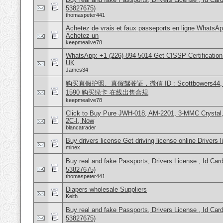
53827675)
thomaspeter441
Achetez de vrais et faux passeports en ligne WhatsAp
Achetez un
keepmealive78
WhatsApp: +1 (226) 894-5014​ Get CISSP Certification
UK
James34
购买真假护照、真假驾驶证，微信 ID : Scottbowers44, What
1590 购买绿卡 在线出售合规
keepmealive78
Click to Buy Pure JWH-018, AM-2201, 3-MMC Crysta
2C-I, Now
blancatrader
Buy drivers license Get driving license online Drivers 
minex
Buy real and fake Passports, Drivers License , Id
53827675)
thomaspeter441
Diapers wholesale Suppliers
Keith
Buy real and fake Passports, Drivers License , Id
53827675)