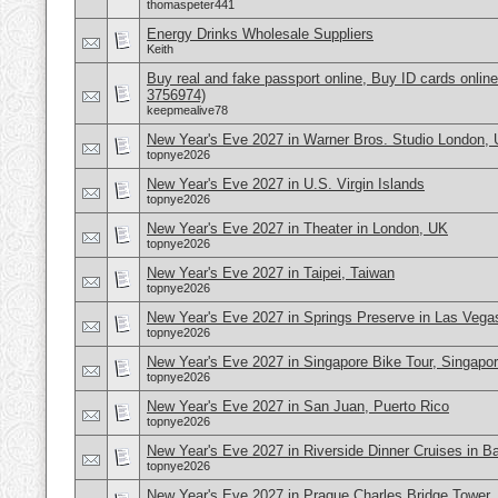
thomaspeter441
Energy Drinks Wholesale Suppliers
Keith
Buy real and fake passport online, Buy ID cards onli
3756974)
keepmealive78
New Year's Eve 2027 in Warner Bros. Studio London,
topnye2026
New Year's Eve 2027 in U.S. Virgin Islands
topnye2026
New Year's Eve 2027 in Theater in London, UK
topnye2026
New Year's Eve 2027 in Taipei, Taiwan
topnye2026
New Year's Eve 2027 in Springs Preserve in Las Veg
topnye2026
New Year's Eve 2027 in Singapore Bike Tour, Singapo
topnye2026
New Year's Eve 2027 in San Juan, Puerto Rico
topnye2026
New Year's Eve 2027 in Riverside Dinner Cruises in B
topnye2026
New Year's Eve 2027 in Prague Charles Bridge Tower,