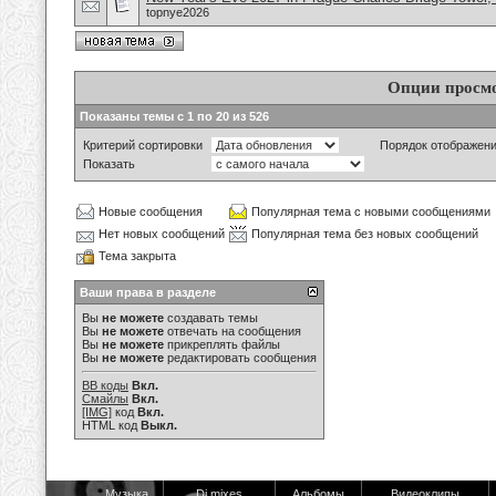
topnye2026
Опции просм
Показаны темы с 1 по 20 из 526
Критерий сортировки
Порядок отображен
Показать
Новые сообщения
Популярная тема с новыми сообщениями
Нет новых сообщений
Популярная тема без новых сообщений
Тема закрыта
Ваши права в разделе
Вы
не можете
создавать темы
Вы
не можете
отвечать на сообщения
Вы
не можете
прикреплять файлы
Вы
не можете
редактировать сообщения
BB коды
Вкл.
Смайлы
Вкл.
[IMG]
код
Вкл.
HTML код
Выкл.
Музыка
Dj mixes
Альбомы
Видеоклипы