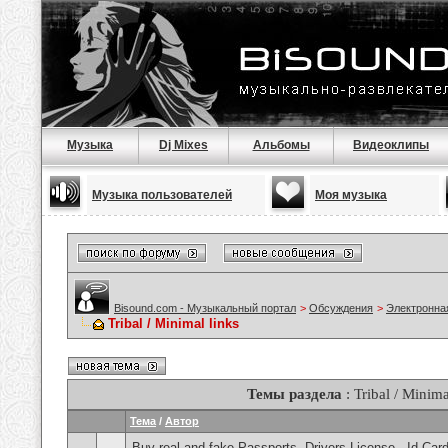
Музыка
Dj Mixes
Альбомы
Видеоклипы
Музыка пользователей
Моя музыка
Bisound.com - Музыкальный портал
>
Обсуждения
>
Электронна
Tribal / Minimal links
Темы раздела
: Tribal / Minima
Тема
/
Автор
Buy real and fake Passports, Drivers License , Id