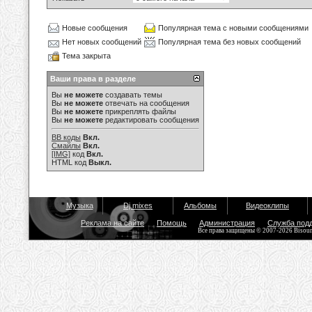
Новые сообщения
Популярная тема с новыми сообщениями
Нет новых сообщений
Популярная тема без новых сообщений
Тема закрыта
Ваши права в разделе
Вы
не можете
создавать темы
Вы
не можете
отвечать на сообщения
Вы
не можете
прикреплять файлы
Вы
не можете
редактировать сообщения
BB коды
Вкл.
Смайлы
Вкл.
[IMG]
код
Вкл.
HTML код
Выкл.
Музыка
Dj mixes
Альбомы
Видеоклипы
Реклама на сайте
Помощь
Администрация
Служба под
Все права защищены © 2007-2026 Bisou