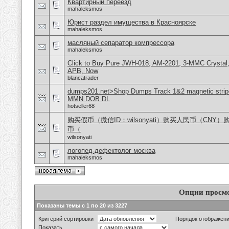
Квартирный переезд
mahaleksmos
Юрист раздел имущества в Красноярске
mahaleksmos
масляный сепаратор компрессора
mahaleksmos
Click to Buy Pure JWH-018, AM-2201, 3-MMC Crystal
APB, Now
blancatrader
dumps201.net>Shop Dumps Track 1&2 magnetic stripe
MMN DOB DL
hotseller68
购买假币（微信ID：wilsonyati）购买人民币（CNY
币（
wilsonyati
логопед-дефектолог москва
mahaleksmos
Опции просм
Показаны темы с 1 по 20 из 3227
Критерий сортировки
Порядок отображен
Показать