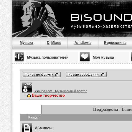
Музыка
Dj Mixes
Альбомы
Видеоклипы
Музыка пользователей
Моя музыка
Bisound.com - Музыкальный портал
Ваше творчество
Подразделы
: Ваше
Раздел
dj-миксы