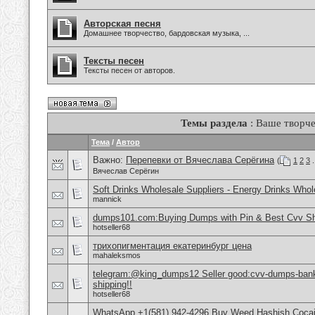
Авторская песня
Домашнее творчество, бардовская музыка, ...
Тексты песен
Тексты песен от авторов.
Темы раздела
: Ваше творче
Тема
/
Автор
Важно:
Перепевки от Вячеслава Серёгина
(
1
2
3
.
Вячеслав Серёгин
Soft Drinks Wholesale Suppliers - Energy Drinks Whol
mannick
dumps101.com:Buying Dumps with Pin & Best Cvv S
hotseller68
трихопигментация екатеринбург цена
mahaleksmos
telegram:@king_dumps12 Seller good:cvv-dumps-bankl
shipping!!
hotseller68
WhatsApp +1(581) 942-4296 Buy Weed Hashish Cocai