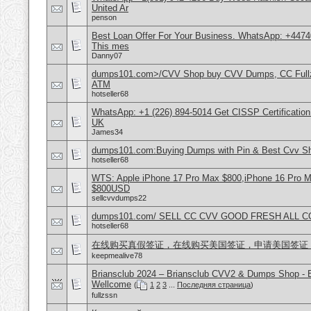
United Ar
penson
Best Loan Offer For Your Business. WhatsApp: +4474
This mes
Danny07
dumps101.com>/CVV Shop buy CVV Dumps, CC Fullz
ATM
hotseller68
WhatsApp: +1 (226) 894-5014​ Get CISSP Certification
UK
James34
dumps101.com:Buying Dumps with Pin & Best Cvv S
hotseller68
WTS: Apple iPhone 17 Pro Max $800,iPhone 16 Pro 
$800USD
sellcvvdumps22
dumps101.com/ SELL CC CVV GOOD FRESH ALL 
hotseller68
在线购买真假签证，在线购买美国签证，申请美国签证
keepmealive78
Briansclub 2024 – Briansclub CVV2 & Dumps Shop - 
Wellcome
(
1
2
3
...
Последняя страница
)
fullzssn