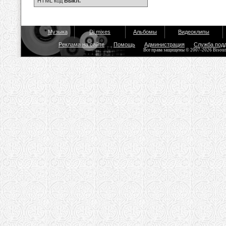
HTML код
Выкл.
Музыка
Dj mixes
Альбомы
Видеоклипы
Реклама на сайте
Помощь
Администрация
Служба под
Все права защищены © 2007-2026 Bisou