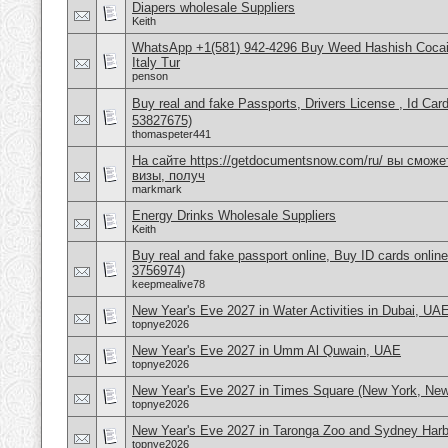
Diapers wholesale Suppliers
Keith
WhatsApp +1(581) 942-4296 Buy Weed Hashish Cocai
Italy Tur
penson
Buy real and fake Passports, Drivers License , Id
53827675)
thomaspeter441
На сайте https://getdocumentsnow.com/ru/ вы сможе
визы, получ
markmark
Energy Drinks Wholesale Suppliers
Keith
Buy real and fake passport online, Buy ID cards onli
3756974)
keepmealive78
New Year's Eve 2027 in Water Activities in Dubai, UA
topnye2026
New Year's Eve 2027 in Umm Al Quwain, UAE
topnye2026
New Year's Eve 2027 in Times Square (New York, Ne
topnye2026
New Year's Eve 2027 in Taronga Zoo and Sydney Harbo
topnye2026