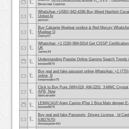
Вячеслав Серёгин
WhatsApp +1(581) 942-4296 Buy Weed Hashish Cocai
United Ar
penson
Buy Caluanie Muelear oxidize & Red Mecury WhatsAp
Muelear O
Danny07
WhatsApp: +1 (226) 894-5014​ Get CISSP Certification
UK
James34
Understanding Popular Online Gaming Search Trends 
besiwe8879
Buy real and fake passport online,WhatsApp: +1 (775
online, B
keepmealive78
Click to Buy Pure JWH-018, AM-2201, 3-MMC Crystal
APB, Now
blancatrader
LEMACAU!! Agen Casino #Top 1 Bisa Main dengan E-
besiwe8879
Buy real and fake Passports, Drivers License , Id
53827675)
thomaspeter441