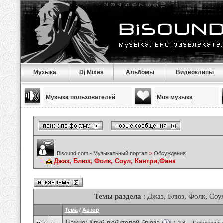
Музыка
Dj Mixes
Альбомы
Видеоклипы
Музыка пользователей
Моя музыка
Bisound.com - Музыкальный портал
>
Обсуждения
Джаз, Блюз, Фолк, Соул, Кантри,Фанк
Темы раздела
: Джаз, Блюз, Фолк, Соу
Тема
/
Автор
Важно:
Клуб любителей блюза
(
1
2
3
...
Последняя 