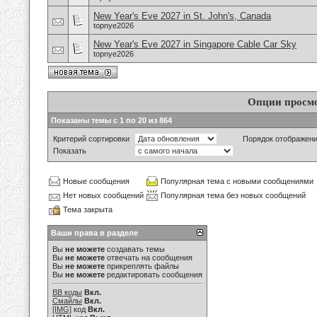
New Year's Eve 2027 in St. John's, Canada
topnye2026
New Year's Eve 2027 in Singapore Cable Car Sky
topnye2026
Опции просм
Показаны темы с 1 по 20 из 864
Критерий сортировки
Порядок отображен
Показать
Новые сообщения
Популярная тема с новыми сообщениями
Нет новых сообщений
Популярная тема без новых сообщений
Тема закрыта
Ваши права в разделе
Вы
не можете
создавать темы
Вы
не можете
отвечать на сообщения
Вы
не можете
прикреплять файлы
Вы
не можете
редактировать сообщения
BB коды
Вкл.
Смайлы
Вкл.
[IMG]
код
Вкл.