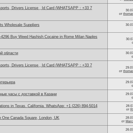
sports, Drivers License , Id Card (WHATSAPP：+33 7
30.0
от
thoma
s Wholesale Suppliers
30.0
-4296 Buy Weed Hashish Cocaine in Rome Milan Naples
30.0
ой области
30.0
sports, Drivers License , Id Card (WHATSAPP：+33 7
29.0
от
thoma
нтерьера
29.0
ные часы с доставкой в Казани
29.0
cations in Texas. California. WhatsApp: +1 (226) 894-5014
28.0
от
R
in One Canada Square, London, UK
28.0
от
Marc
26.0