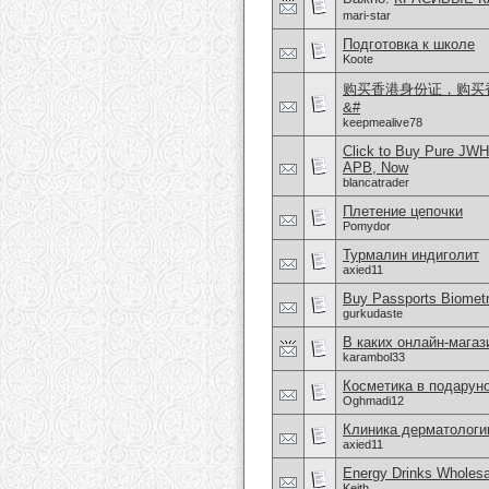
mari-star
Подготовка к школе
Koote
购买香港身份证，购买香港
&#
keepmealive78
Click to Buy Pure JW
APB, Now
blancatrader
Плетение цепочки
Pomydor
Турмалин индиголит
axied11
Buy Passports Biometri
gurkudaste
В каких онлайн-мага
karambol33
Косметика в подаруно
Oghmadi12
Клиника дерматологи
axied11
Energy Drinks Wholesa
Keith