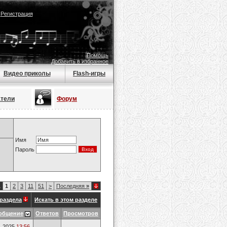
|
Регистрация
Помощь
Добавить в избранное
Видео приколы
Flash-игры
атели
Форум
Имя
Пароль
1
1
2
3
11
51
>
Последняя
»
раздела
Искать в этом разделе
общение
Ответов
Просмотров
1.2025
13:56