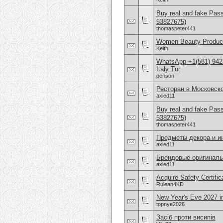
Buy real and fake Pas
53827675)
thomaspeter441
Women Beauty Product
Keith
WhatsApp +1(581) 942
Italy Tur
penson
Ресторан в Московск
axied11
Buy real and fake Pas
53827675)
thomaspeter441
Предметы декора и и
axied11
Брендовые оригиналь
axied11
Acquire Safety Certifi
Rulean4KD
New Year's Eve 2027 
topnye2026
Засіб проти висипів