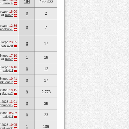
194
420,300
т
Laura09
годня
18:00
0
2
от
Koote
годня
12:36
0
7
mealive78
Вчера
23:55
0
17
ancatrader
Вчера
17:10
1
19
от
Koote
Вчера
16:16
0
12
от
axied11
Вчера
10:41
0
17
urkudaste
8.2026
19:15
9
2,773
т
ЛаскаQ
8.2026
13:01
0
39
ghmadi12
8.2026
05:02
0
23
от
axied11
7.2026
10:05
1
106
ful-world