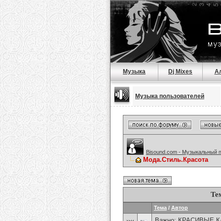
Музыка
Dj Mixes
А
Музыка пользователей
Bisound.com - Музыкальный 
Мода.Стиль.Красота
Те
Тема
/
Автор
Важно:
КРАСИВЫЕ К