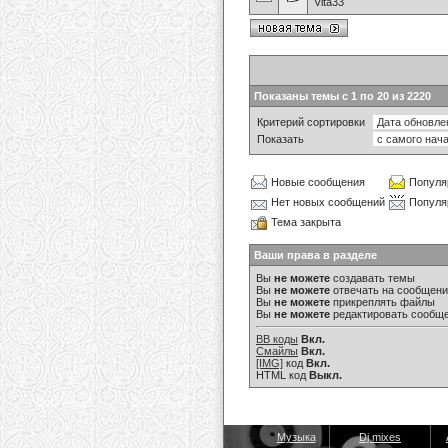
Vita33
Показаны темы с 1 по 20 из 2220
Критерий сортировки
Показать
Новые сообщения
Популя
Нет новых сообщений
Популя
Тема закрыта
Ваши права в разделе
Вы
не можете
создавать темы
Вы
не можете
отвечать на сообщен
Вы
не можете
прикреплять файлы
Вы
не можете
редактировать сообщ
BB коды
Вкл.
Смайлы
Вкл.
[IMG]
код
Вкл.
HTML код
Выкл.
Музыка
Dj mixes