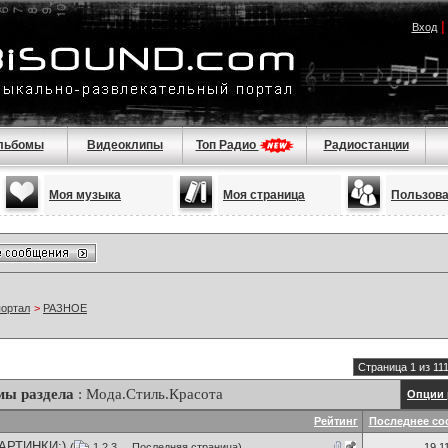
Вход
льбомы
Видеоклипы
Топ Радио
Радиостанции
Моя музыка
Моя страница
Пользов
портал
>
РАЗНОЕ
Страница 1 из 11
мы раздела
: Мода.Стиль.Красота
Опции 
Рейтинг
Последнее со
АРТИНКИ:)
(
1
2
3
...
Последняя страница
)
19.1