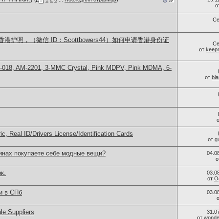
о
Се
护照，（微信 ID：Scottbowers44）如何申请香港身份证
Се
от
keep
H-018, AM-2201, 3-MMC Crystal, Pink MDPV, Pink MDMA, 6-
от
bl
c, Real ID/Drivers License/Identification Cards
от
g
зинах покупаете себе модные вещи?
04.0
о
к.
03.0
от
O
и в СПб
03.0
le Suppliers
31.0
от
wonder