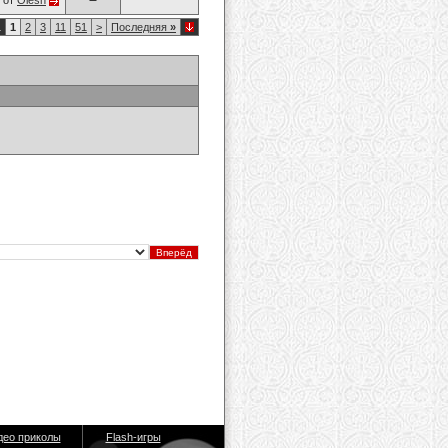
от
Olesh
1
1
2
3
11
51
>
Последняя
»
део приколы
Flash-игры