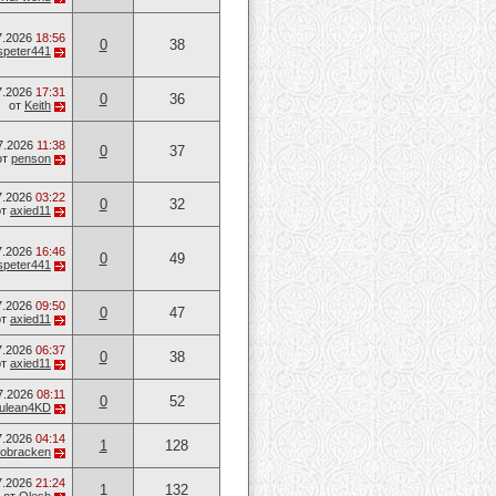
7.2026
18:56
0
38
speter441
7.2026
17:31
0
36
от
Keith
7.2026
11:38
0
37
от
penson
7.2026
03:22
0
32
от
axied11
7.2026
16:46
0
49
speter441
7.2026
09:50
0
47
от
axied11
7.2026
06:37
0
38
от
axied11
7.2026
08:11
0
52
ulean4KD
7.2026
04:14
1
128
obracken
7.2026
21:24
1
132