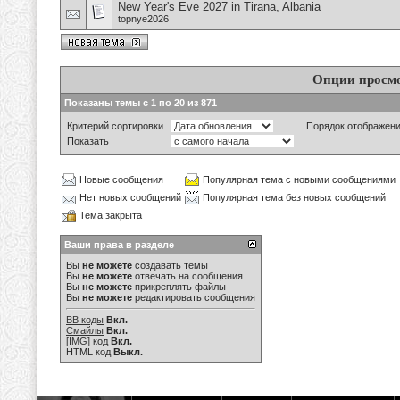
New Year's Eve 2027 in Tirana, Albania
topnye2026
Опции просм
Показаны темы с 1 по 20 из 871
Критерий сортировки
Порядок отображен
Показать
Новые сообщения
Популярная тема с новыми сообщениями
Нет новых сообщений
Популярная тема без новых сообщений
Тема закрыта
Ваши права в разделе
Вы
не можете
создавать темы
Вы
не можете
отвечать на сообщения
Вы
не можете
прикреплять файлы
Вы
не можете
редактировать сообщения
BB коды
Вкл.
Смайлы
Вкл.
[IMG]
код
Вкл.
HTML код
Выкл.