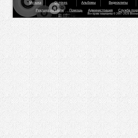
Музыка
Dj mixes
Альбомы
Видеоклипы
Реклама на сайте
Помощь
Администрация
Служба под
Все права защищены © 2007-2026 Bisou