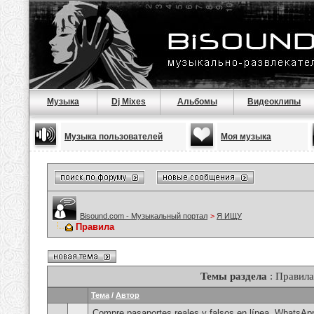
Музыка
Dj Mixes
Альбомы
Видеоклипы
Музыка пользователей
Моя музыка
Bisound.com - Музыкальный портал
>
Я ИЩУ
Правила
Темы раздела
: Правила
Тема
/
Автор
Compre pasaportes reales y falsos en línea, WhatsAp