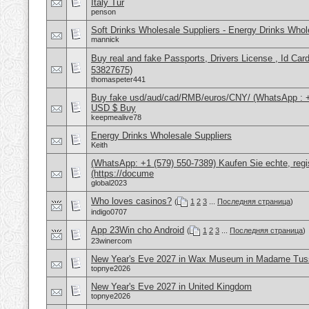
Italy Tur
penson
Soft Drinks Wholesale Suppliers - Energy Drinks Whol
mannick
Buy real and fake Passports, Drivers License , Id
53827675)
thomaspeter441
Buy fake usd/aud/cad/RMB/euros/CNY/ (WhatsApp : 
USD $ Buy
keepmealive78
Energy Drinks Wholesale Suppliers
Keith
(WhatsApp: +1 (579) 550-7389) Kaufen Sie echte, regi
(https://docume
global2023
Who loves casinos?
(
1
2
3
...
Последняя страница
)
indigo0707
App 23Win cho Android
(
1
2
3
...
Последняя страница
)
23winercom
New Year's Eve 2027 in Wax Museum in Madame Tus
topnye2026
New Year's Eve 2027 in United Kingdom
topnye2026