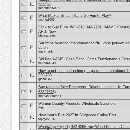
pasapo
keepmealive78
What Makes Smash Karts So Fun to Play?
sophia2005
Click to Buy Pure JWH-018, AM-2201, 3-MMC Crystal
APB, Now
blancatrader
Sur https://getdocumentsnow.com/fr/, vous pouvez co
obtenir
markmark
Siti Non AAMS: Cosa Sono, Come Funzionano e Cosa 
hevad64249
How to get passport online ( https://documentshome1.
550-738
global2023
Buy real and fake Passports, Drivers License , Id
53827675)
thomaspeter441
Women Beauty Products Wholesale Suppliers
Keith
New Year's Eve 2027 in Singapore Cruise Port
topnye2026
WhatsApp +1(581) 942-4296 Buy Weed Hashish Cocai