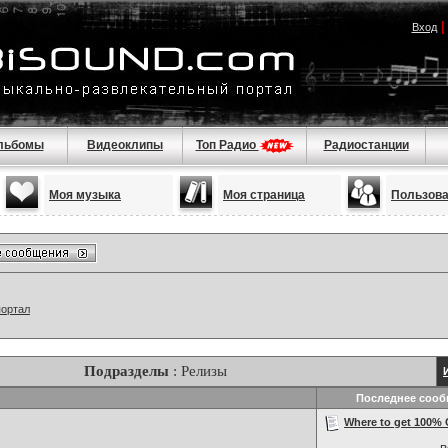
Вход
льбомы
Видеоклипы
Топ Радио
Радиостанции
Моя музыка
Моя страница
Пользов
портал
Подразделы
: Релизы
Последнее соо
Where to get 100% C