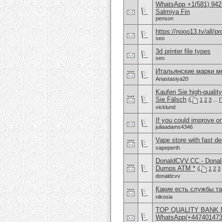
WhatsApp +1(581) 942-
Salmiya Fin
penson
https://nooo13.tv/all/p
seo
3d printer file types
seo
Итальянские марки м
Anastasiya20
Kaufen Sie high-quali
Sie Fälsch
(
1
2
3
...
П
vicklund
If you could improve on
juliaadams4346
Vape store with fast d
vapeperth
DonaldCVV.CC - Donal
Dumps ATM *
(
1
2
3
donaldcvv
Какие есть службы т
nikosia
TOP QUALITY BANK 
WhatsApp(+4474014