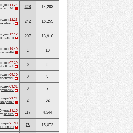
годня
14:24
328
14,203
huzam151
годня
12:23
242
18,255
от
aliraza
годня
12:12
207
13,916
от
farizali
годня
10:40
1
18
т
suman69
годня
07:39
0
9
sbetlove1
годня
05:30
0
9
sbetlove1
годня
03:31
0
7
т
mannick
Вчера
23:21
2
32
т
mepena2
Вчера
23:15
117
4,344
от
jassica
Вчера
21:38
73
15,872
errichard