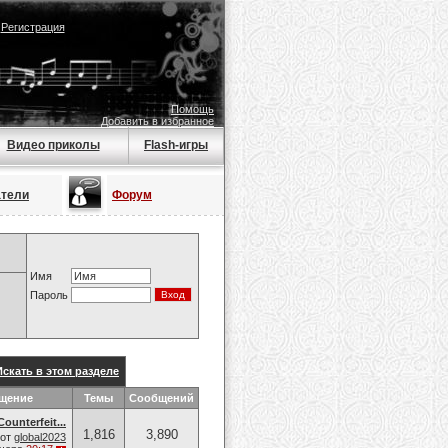
|
Регистрация
Помощь
Добавить в избранное
Видео приколы
Flash-игры
атели
Форум
Имя
Пароль
Искать в этом разделе
бщение
Темы
Сообщений
ounterfeit...
1,816
3,890
от
global2023