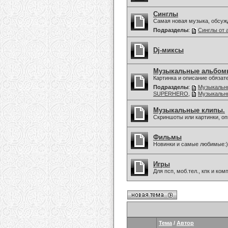
Синглы
Самая новая музыка, обсуж
Подразделы
:
Синглы от 
Dj-миксы
Музыкальные альбом
Картинка и описание обязат
Подразделы
:
Музыкальны
SUPERHERO
,
Музыкальны
Музыкальные клипы.
Скриншоты или картинки, оп
Фильмы
Новинки и самые любимые:)
Игры
Для псп, моб.тел., кпк и ко
Тема
/
Автор