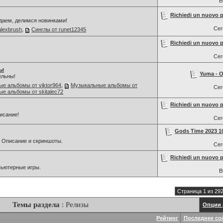
В
Richiedi un nuovo p
даем, делимся новинками!
Се
alexbrush
,
Синглы от runet12345
Richiedi un nuovo p
Се
ы
Yuma - O
ельны!
е альбомы от viktor964
,
Музыкальные альбомы от
Се
е альбомы от skitalec72
Richiedi un nuovo p
исание!
Се
Gods Time 2023 1
 Описание и скриншоты.
Се
Richiedi un nuovo p
мпьютерные игры.
В
Страница 1 из 29
Темы раздела
: Релизы
Опции 
Рейтинг
Последнее со