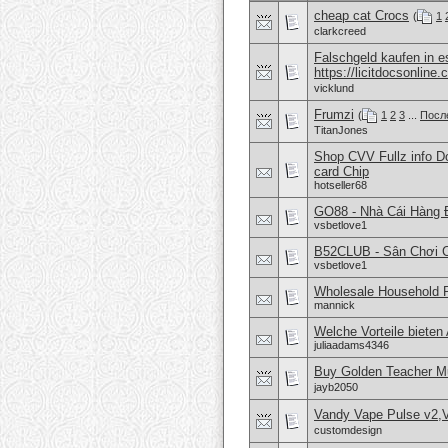
cheap cat Crocs
(
1
clarkcreed
Falschgeld kaufen in
https://licitdocsonline.
vicklund
Frumzi
(
1
2
3
...
Посл
TitanJones
Shop CVV Fullz info 
card Chip
hotseller68
GO88 - Nhà Cái Hàng 
vsbetlove1
B52CLUB - Sân Chơi 
vsbetlove1
Wholesale Household 
mannick
Welche Vorteile bieten 
juliaadams4346
Buy Golden Teacher M
jayb2050
Vandy Vape Pulse v2,
customdesign