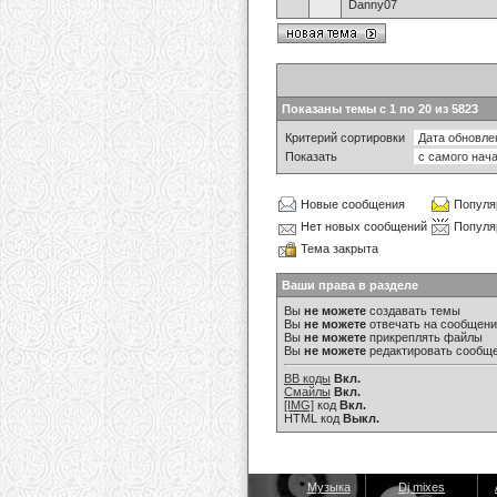
Danny07
Показаны темы с 1 по 20 из 5823
Критерий сортировки
Показать
Новые сообщения
Популя
Нет новых сообщений
Популя
Тема закрыта
Ваши права в разделе
Вы
не можете
создавать темы
Вы
не можете
отвечать на сообщен
Вы
не можете
прикреплять файлы
Вы
не можете
редактировать сообщ
BB коды
Вкл.
Смайлы
Вкл.
[IMG]
код
Вкл.
HTML код
Выкл.
Музыка
Dj mixes