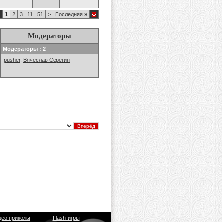
2
1
2
3
11
51
>
Последняя
»
Модераторы
Модераторы : 2
pusher
,
Вячеслав Серёгин
део приколы
Flash-игры