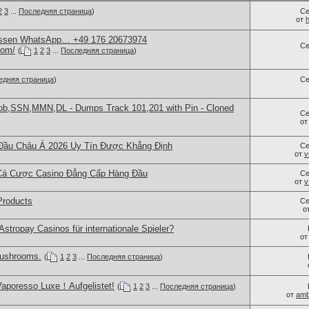
2
3
...
Последняя страница
)
Се
от
 essen WhatsApp… +49 176 20673974
Се
com/
(
1
2
3
...
Последняя страница
)
едняя страница
)
Се
Dob,SSN,MMN,DL - Dumps Track 101,201 with Pin - Cloned
Се
о
Đầu Châu Á 2026 Uy Tín Được Khẳng Định
Се
от
v
Cá Cược Casino Đẳng Cấp Hàng Đầu
Се
от
v
Products
Се
о
Astropay Casinos für internationale Spieler?
о
ushrooms.
(
1
2
3
...
Последняя страница
)
Vaporesso Luxe！Aufgelistet!
(
1
2
3
...
Последняя страница
)
от
amb