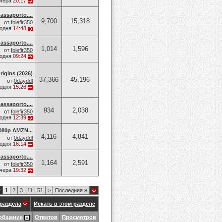
чера
20:17
assaporto,...
9,700
15,318
от
folefir350
годня
14:48
assaporto,...
1,014
1,596
от
folefir350
годня
09:24
rigins (2026)
37,366
45,196
от
0dayddl
годня
15:26
assaporto,...
934
2,038
от
folefir350
годня
12:39
080p AMZN...
4,116
4,841
от
0dayddl
годня
16:14
assaporto,...
1,164
2,591
от
folefir350
чера
19:32
2
1
2
3
11
51
>
Последняя
»
раздела
Искать в этом разделе
общение
Ответов
Просмотров