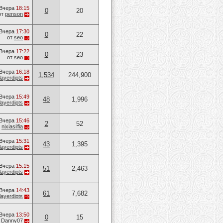
Вчера
18:15
0
20
от
penson
Вчера
17:30
0
22
от
seo
Вчера
17:22
0
23
от
seo
Вчера
16:18
1,534
244,900
layerdipts
Вчера
15:49
48
1,996
layerdipts
Вчера
15:46
2
52
т
nixiasilfia
Вчера
15:31
43
1,395
layerdipts
Вчера
15:15
51
2,463
layerdipts
Вчера
14:43
61
7,682
layerdipts
Вчера
13:50
0
15
т
Danny07