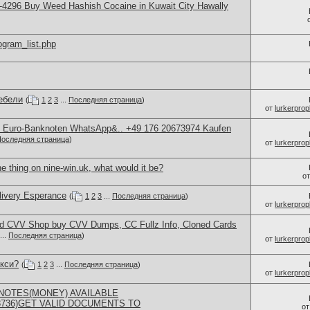
4296 Buy Weed Hashish Cocaine in Kuwait City Hawally
rogram_list.php
ебели
(
1
2
3
...
Последняя страница
)
от
lurkerprop
ty Euro-Banknoten WhatsApp&.. +49 176 20673974 Kaufen
оследняя страница
)
от
lurkerprop
e thing on nine-win.uk, what would it be?
о
elivery Esperance
(
1
2
3
...
Последняя страница
)
от
lurkerprop
d CVV Shop buy CVV Dumps, CC Fullz Info, Cloned Cards
...
Последняя страница
)
от
lurkerprop
акси?
(
1
2
3
...
Последняя страница
)
от
lurkerprop
NOTES(MONEY) AVAILABLE
73736)GET VALID DOCUMENTS TO
о