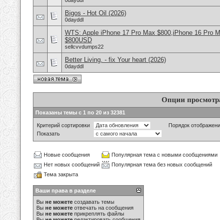
0dayddl
Bigos - Hot Oil (2026)
0dayddl
WTS: Apple iPhone 17 Pro Max $800,iPhone 16 Pro 
$800USD
sellcvvdumps22
Better Living. - fix Your heart (2026)
0dayddl
Опции просмотр
Показаны темы с 1 по 20 из 32381
Критерий сортировки
Порядок отображен
Показать
Новые сообщения
Популярная тема с новыми сообщениями
Нет новых сообщений
Популярная тема без новых сообщений
Тема закрыта
Ваши права в разделе
Вы
не можете
создавать темы
Вы
не можете
отвечать на сообщения
Вы
не можете
прикреплять файлы
Вы
не можете
редактировать сообщения