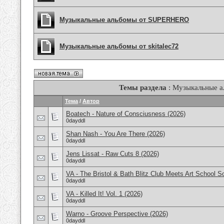
Музыкальные альбомы от SUPERHERO
Музыкальные альбомы от skitalec72
Темы раздела
: Музыкальные 
Тема
/
Автор
Boatech - Nature of Consciusness (2026)
0dayddl
Shan Nash - You Are There (2026)
0dayddl
Jens Lissat - Raw Cuts 8 (2026)
0dayddl
VA - The Bristol & Bath Blitz Club Meets Art School 
0dayddl
VA - Killed It! Vol. 1 (2026)
0dayddl
Warno - Groove Perspective (2026)
0dayddl