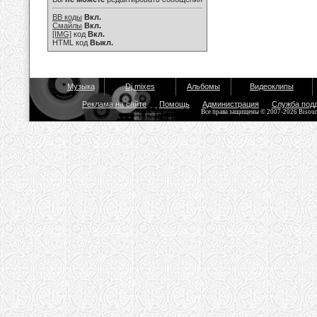
BB коды
Вкл.
Смайлы
Вкл.
[IMG]
код
Вкл.
HTML код
Выкл.
Музыка
Dj mixes
Альбомы
Видеоклипы
Реклама на сайте
Помощь
Администрация
Служба под
Все права защищены © 2007-2026 Bisou