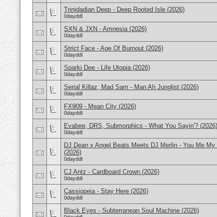
Trinidadian Deep - Deep Rooted Isle (2026)
0dayddl
SXN & JXN - Amnesia (2026)
0dayddl
Strict Face - Age Of Burnout (2026)
0dayddl
Sparki Dee - Life Utopia (2026)
0dayddl
Serial Killaz, Mad Sam - Man Ah Junglist (2026)
0dayddl
FX909 - Mean City (2026)
0dayddl
Evabee, DRS, Submorphics - What You Sayin'? (2026
0dayddl
DJ Dean x Angel Beats Meets DJ Merlin - You Me My
(2026)
0dayddl
CJ Antz - Cardboard Crown (2026)
0dayddl
Cassiopeia - Stay Here (2026)
0dayddl
Black Eyes - Subterranean Soul Machine (2026)