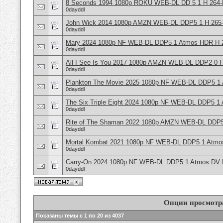
8 Seconds 1994 1080p ROKU WEB-DL DD 5 1 H 264
0dayddl
John Wick 2014 1080p AMZN WEB-DL DDP5 1 H 265
0dayddl
Mary 2024 1080p NF WEB-DL DDP5 1 Atmos HDR H 
0dayddl
All I See Is You 2017 1080p AMZN WEB-DL DDP2 0 
0dayddl
Plankton The Movie 2025 1080p NF WEB-DL DDP5 1
0dayddl
The Six Triple Eight 2024 1080p NF WEB-DL DDP5 1
0dayddl
Rite of The Shaman 2022 1080p AMZN WEB-DL DDP5
0dayddl
Mortal Kombat 2021 1080p NF WEB-DL DDP5 1 Atmo
0dayddl
Carry-On 2024 1080p NF WEB-DL DDP5 1 Atmos DV 
0dayddl
Опции просмотр
Показаны темы с 1 по 20 из 4037