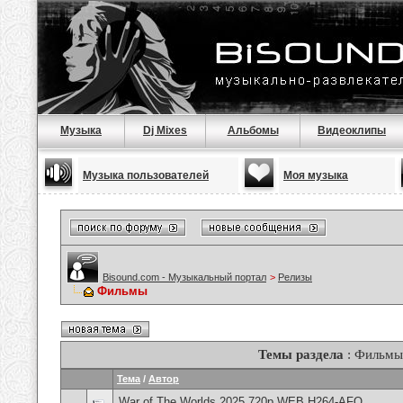
Музыка
Dj Mixes
Альбомы
Видеоклипы
Музыка пользователей
Моя музыка
Bisound.com - Музыкальный портал
>
Релизы
Фильмы
Темы раздела
: Фильмы
Тема
/
Автор
War of The Worlds 2025 720p WEB H264-AFO