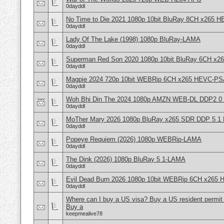
0dayddl
No Time to Die 2021 1080p 10bit BluRay 8CH x265 
0dayddl
Lady Of The Lake (1998) 1080p BluRay-LAMA
0dayddl
Superman Red Son 2020 1080p 10bit BluRay 6CH x
0dayddl
Magpie 2024 720p 10bit WEBRip 6CH x265 HEVC-P
0dayddl
Woh Bhi Din The 2024 1080p AMZN WEB-DL DDP2 0
0dayddl
MoTher Mary 2026 1080p BluRay x265 SDR DDP 5 1 
0dayddl
Popeye Requiem (2026) 1080p WEBRip-LAMA
0dayddl
The Dink (2026) 1080p BluRay 5 1-LAMA
0dayddl
Evil Dead Burn 2026 1080p 10bit WEBRip 6CH x265
0dayddl
Where can I buy a US visa? Buy a US resident permit
Buy a
keepmealive78