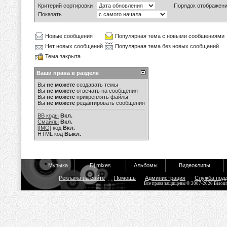
Критерий сортировки
Порядок отображен
Показать
Новые сообщения
Популярная тема с новыми сообщениями
Нет новых сообщений
Популярная тема без новых сообщений
Тема закрыта
Ваши права в разделе
Вы
не можете
создавать темы
Вы
не можете
отвечать на сообщения
Вы
не можете
прикреплять файлы
Вы
не можете
редактировать сообщения
BB коды
Вкл.
Смайлы
Вкл.
[IMG]
код
Вкл.
HTML код
Выкл.
Музыка
Dj mixes
Альбомы
Видеоклипы
Реклама на сайте
Помощь
Администрация
Служба под
Все права защищены © 2007-2026 Bisou