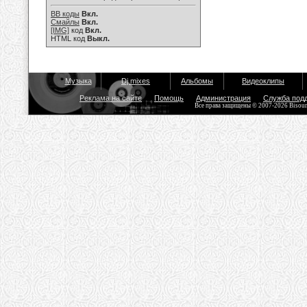
BB коды
Вкл.
Смайлы
Вкл.
[IMG]
код
Вкл.
HTML код
Выкл.
Музыка
Dj mixes
Альбомы
Видеоклипы
Реклама на сайте
Помощь
Администрация
Служба под
Все права защищены © 2007-2026 Bisou