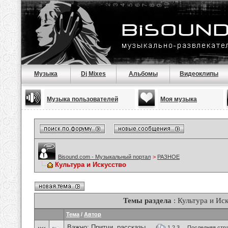
Музыка
Dj Mixes
Альбомы
Видеоклипы
Музыка пользователей
Моя музыка
Bisound.com - Музыкальный портал
>
РАЗНОЕ
Культура и Искусство
Темы раздела
: Культура и Ис
Тема
/
Автор
Важно:
Притчи, рассказы ...
(
1
2
3
...
Последняя стр