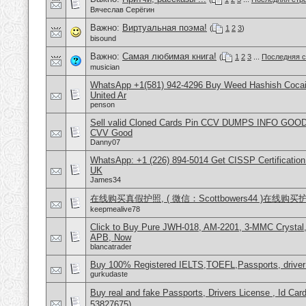
Вячеслав Серёгин
Важно:
Виртуальная поэма!
(
1
2
3
)
bisound
Важно:
Самая любимая книга!
(
1
2
3
...
Последняя с
musician
WhatsApp +1(581) 942-4296 Buy Weed Hashish Cocai
United Ar
penson
Sell valid Cloned Cards Pin CCV DUMPS INFO GOOD
CVV Good
Danny07
WhatsApp: +1 (226) 894-5014​ Get CISSP Certification
UK
James34
在线购买真假护照, ( 微信：Scottbowers44 )在线购
keepmealive78
Click to Buy Pure JWH-018, AM-2201, 3-MMC Crysta
APB, Now
blancatrader
Buy 100% Registered IELTS,TOEFL,Passports, driver
gurkudaste
Buy real and fake Passports, Drivers License , Id
53827675)