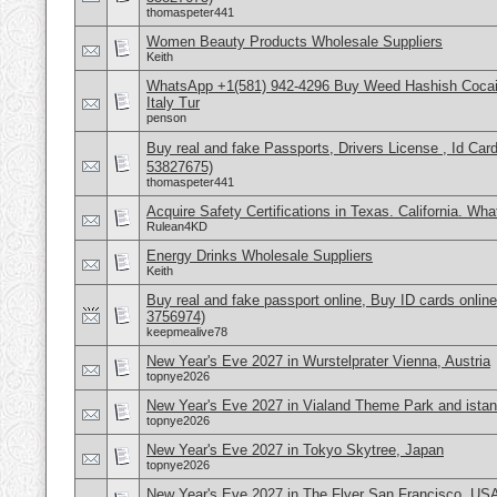
thomaspeter441
Women Beauty Products Wholesale Suppliers
Keith
WhatsApp +1(581) 942-4296 Buy Weed Hashish Cocai
Italy Tur
penson
Buy real and fake Passports, Drivers License , Id
53827675)
thomaspeter441
Acquire Safety Certifications in Texas. California. Wh
Rulean4KD
Energy Drinks Wholesale Suppliers
Keith
Buy real and fake passport online, Buy ID cards onli
3756974)
keepmealive78
New Year's Eve 2027 in Wurstelprater Vienna, Austria
topnye2026
New Year's Eve 2027 in Vialand Theme Park and istan
topnye2026
New Year's Eve 2027 in Tokyo Skytree, Japan
topnye2026
New Year's Eve 2027 in The Flyer San Francisco, US