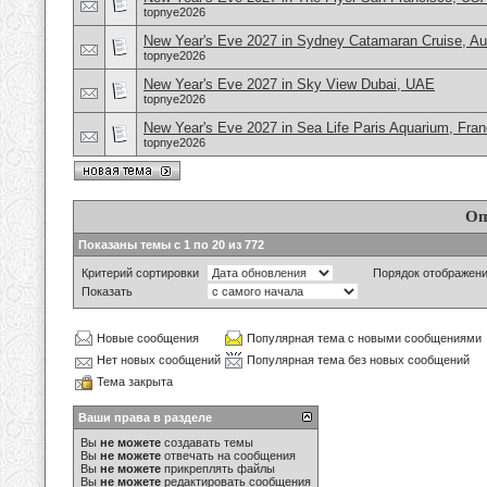
topnye2026
New Year's Eve 2027 in Sydney Catamaran Cruise, Aus
topnye2026
New Year's Eve 2027 in Sky View Dubai, UAE
topnye2026
New Year's Eve 2027 in Sea Life Paris Aquarium, Fra
topnye2026
Оп
Показаны темы с 1 по 20 из 772
Критерий сортировки
Порядок отображен
Показать
Новые сообщения
Популярная тема с новыми сообщениями
Нет новых сообщений
Популярная тема без новых сообщений
Тема закрыта
Ваши права в разделе
Вы
не можете
создавать темы
Вы
не можете
отвечать на сообщения
Вы
не можете
прикреплять файлы
Вы
не можете
редактировать сообщения