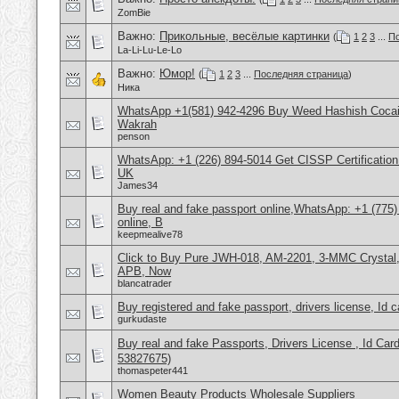
ZomBie
Важно:
Прикольные, весёлые картинки
(
1
2
3
...
По
La-Li-Lu-Le-Lo
Важно:
Юмор!
(
1
2
3
...
Последняя страница
)
Ника
WhatsApp +1(581) 942-4296 Buy Weed Hashish Cocain
Wakrah
penson
WhatsApp: +1 (226) 894-5014​ Get CISSP Certification
UK
James34
Buy real and fake passport online,WhatsApp: +1 (775
online, B
keepmealive78
Click to Buy Pure JWH-018, AM-2201, 3-MMC Crysta
APB, Now
blancatrader
Buy registered and fake passport, drivers license, Id 
gurkudaste
Buy real and fake Passports, Drivers License , Id
53827675)
thomaspeter441
Women Beauty Products Wholesale Suppliers