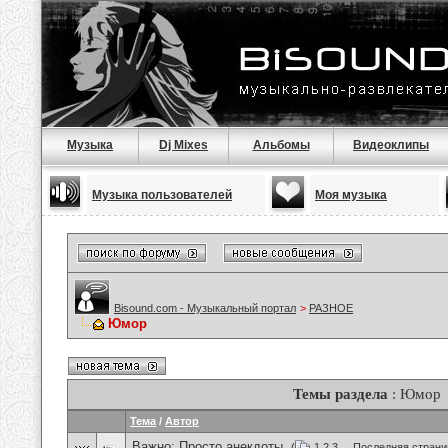
Музыка
Dj Mixes
Альбомы
Видеоклипы
Музыка пользователей
Моя музыка
Bisound.com - Музыкальный портал
>
РАЗНОЕ
Юмор
Темы раздела
: Юмор
Тема
/
Автор
Важно:
Просто анекдоты.
(
1
2
3
...
Последняя страни