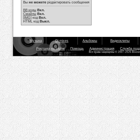
Вы
не можете
редактировать сообщения
BB коды
Вкл.
Смайлы
Вкл.
[IMG]
код
Вкл.
HTML код
Выкл.
Музыка
Dj mixes
Альбомы
Видеоклипы
Реклама на сайте
Помощь
Администрация
Служба под
Все права защищены © 2007-2026 Bisou