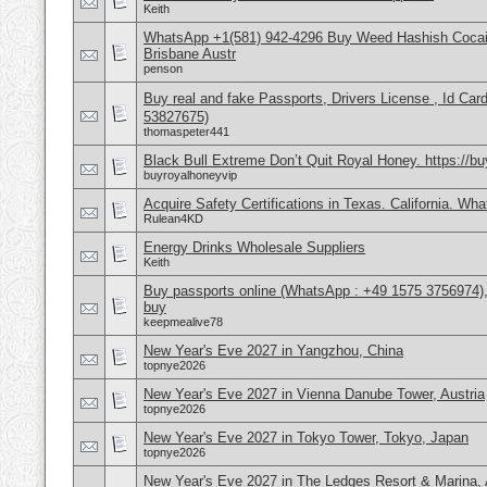
Keith
WhatsApp +1(581) 942-4296 Buy Weed Hashish Cocai
Brisbane Austr
penson
Buy real and fake Passports, Drivers License , Id
53827675)
thomaspeter441
Black Bull Extreme Don’t Quit Royal Honey. https://b
buyroyalhoneyvip
Acquire Safety Certifications in Texas. California. Wh
Rulean4KD
Energy Drinks Wholesale Suppliers
Keith
Buy passports online (WhatsApp : +49 1575 3756974),
buy
keepmealive78
New Year's Eve 2027 in Yangzhou, China
topnye2026
New Year's Eve 2027 in Vienna Danube Tower, Austria
topnye2026
New Year's Eve 2027 in Tokyo Tower, Tokyo, Japan
topnye2026
New Year's Eve 2027 in The Ledges Resort & Marina, 