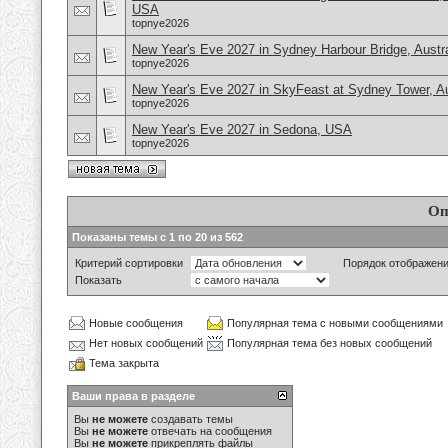
USA
topnye2026
New Year's Eve 2027 in Sydney Harbour Bridge, Austra
topnye2026
New Year's Eve 2027 in SkyFeast at Sydney Tower, Au
topnye2026
New Year's Eve 2027 in Sedona, USA
topnye2026
Оп
Показаны темы с 1 по 20 из 562
Критерий сортировки
Порядок отображен
Показать
Новые сообщения
Популярная тема с новыми сообщениями
Нет новых сообщений
Популярная тема без новых сообщений
Тема закрыта
Ваши права в разделе
Вы
не можете
создавать темы
Вы
не можете
отвечать на сообщения
Вы
не можете
прикреплять файлы