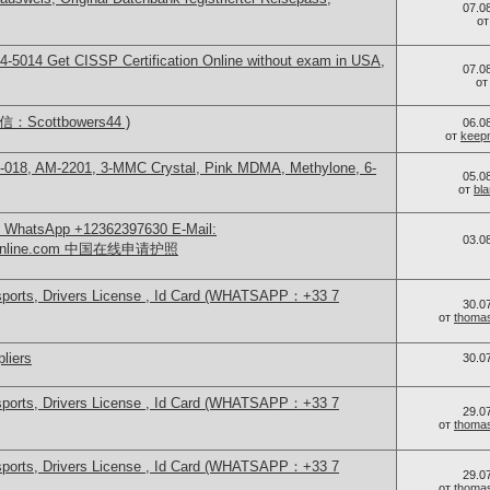
07.0
о
-5014​ Get CISSP Certification Online without exam in USA,
07.0
о
Scottbowers44 )
06.0
от
keep
-018, AM-2201, 3-MMC Crystal, Pink MDMA, Methylone, 6-
05.0
от
bl
sApp +12362397630 E-Mail:
03.0
teonline.com 中国在线申请护照
sports, Drivers License , Id Card (WHATSAPP：+33 7
30.0
от
thoma
liers
30.0
sports, Drivers License , Id Card (WHATSAPP：+33 7
29.0
от
thoma
sports, Drivers License , Id Card (WHATSAPP：+33 7
29.0
от
thoma