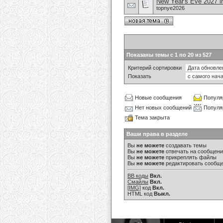
New Year's Eve 2027 i
topnye2026
Показаны темы с 1 по 20 из 527
Критерий сортировки
Показать
Новые сообщения
Популя
Нет новых сообщений
Популя
Тема закрыта
Ваши права в разделе
Вы
не можете
создавать темы
Вы
не можете
отвечать на сообщен
Вы
не можете
прикреплять файлы
Вы
не можете
редактировать сообщ
BB коды
Вкл.
Смайлы
Вкл.
[IMG]
код
Вкл.
HTML код
Выкл.