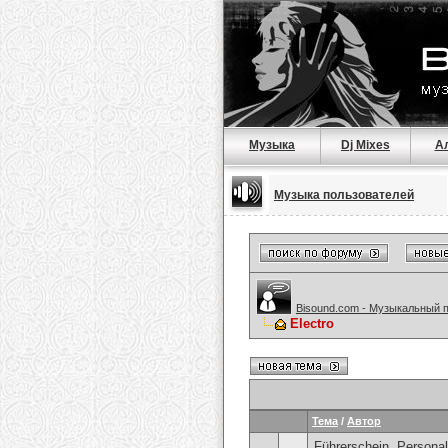
Музыка
Dj Mixes
А
Музыка пользователей
Bisound.com - Музыкальный 
Electro
Тема
/
Автор
Führerschein, Personal