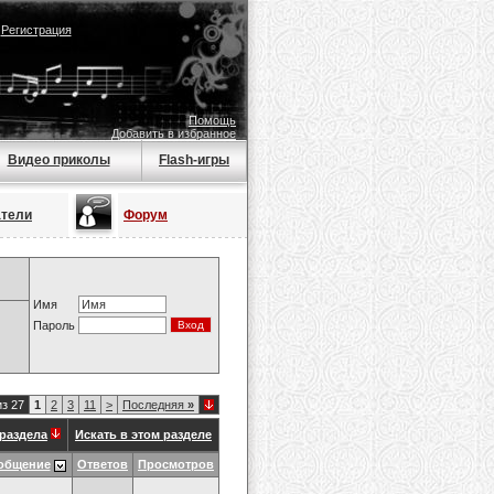
|
Регистрация
Помощь
Добавить в избранное
Видео приколы
Flash-игры
атели
Форум
Имя
Пароль
из 27
1
2
3
11
>
Последняя
»
раздела
Искать в этом разделе
общение
Ответов
Просмотров