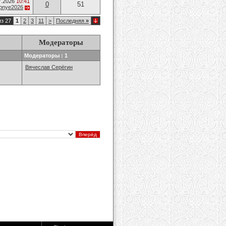
7.2026
10:41
0
51
opnye2026
из 27
1
2
3
11
>
Последняя
»
Модераторы
Модераторы : 1
Вячеслав Серёгин