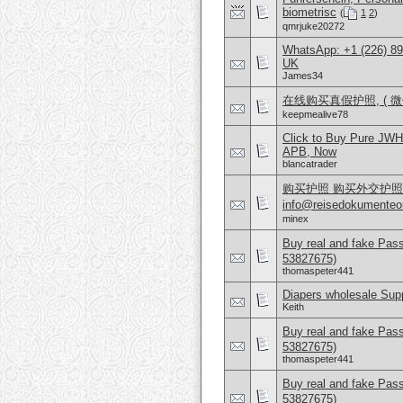
biometrisc
(
1
2
)
qmrjuke20272
WhatsApp: +1 (226) 894
UK
James34
在线购买真假护照, ( 微信：
keepmealive78
Click to Buy Pure JWH
APB, Now
blancatrader
购买护照 购买外交护照 What
info@reisedokumen
minex
Buy real and fake Pas
53827675)
thomaspeter441
Diapers wholesale Supp
Keith
Buy real and fake Pas
53827675)
thomaspeter441
Buy real and fake Pas
53827675)