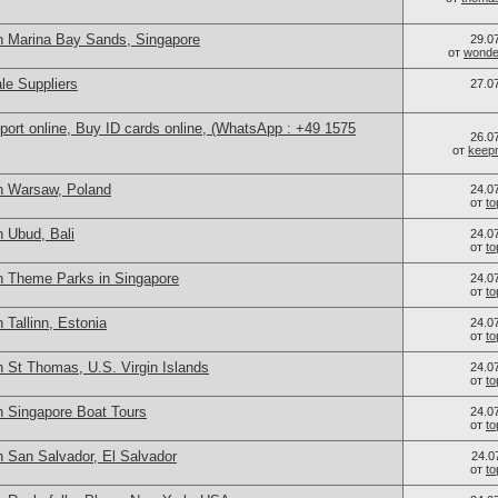
n Marina Bay Sands, Singapore
29.0
от
wonder
le Suppliers
27.0
port online, Buy ID cards online, (WhatsApp : +49 1575
26.0
от
keep
n Warsaw, Poland
24.0
от
t
 Ubud, Bali
24.0
от
t
n Theme Parks in Singapore
24.0
от
t
 Tallinn, Estonia
24.0
от
t
 St Thomas, U.S. Virgin Islands
24.0
от
t
n Singapore Boat Tours
24.0
от
t
n San Salvador, El Salvador
24.0
от
t