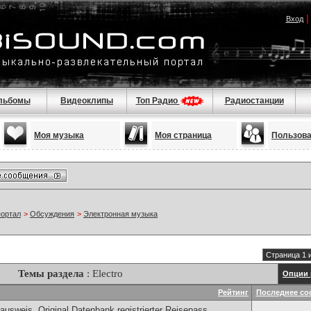
Вход
льбомы
Видеоклипы
Топ Радио
Радиостанции
Моя музыка
Моя страница
Пользов
портал
>
Обсуждения
>
Электронная музыка
Страница 1 
Темы раздела
: Electro
Опции 
Рейтинг
Последнее со
ausweis, Original Datenbank registrierter Reisepass,