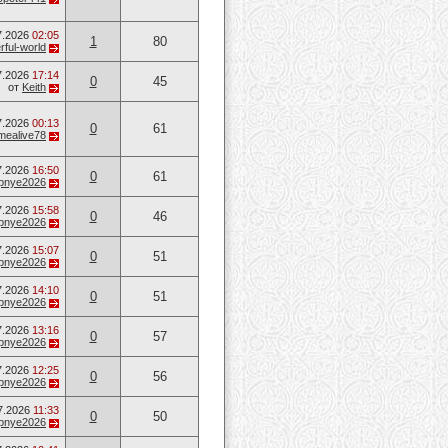
7.2026
02:05
1
80
ful-world
7.2026
17:14
0
45
от
Keith
7.2026
00:13
0
61
mealive78
7.2026
16:50
0
61
opnye2026
7.2026
15:58
0
46
opnye2026
7.2026
15:07
0
51
opnye2026
7.2026
14:10
0
51
opnye2026
7.2026
13:16
0
57
opnye2026
7.2026
12:25
0
56
opnye2026
7.2026
11:33
0
50
opnye2026