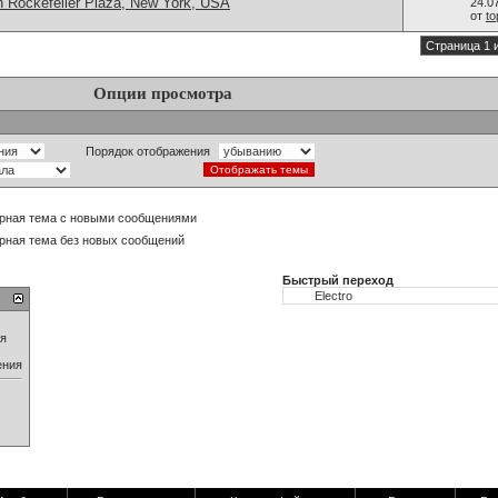
n Rockefeller Plaza, New York, USA
24.0
от
t
Страница 1 
Опции просмотра
Порядок отображения
рная тема с новыми сообщениями
рная тема без новых сообщений
Быстрый переход
ия
ения