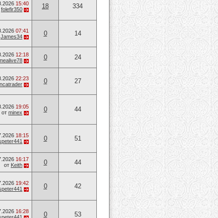
8.2026
15:40
18
334
т
folefir350
8.2026
07:41
0
14
т
James34
8.2026
12:18
0
24
mealive78
8.2026
22:23
0
27
ancatrader
8.2026
19:05
0
44
от
minex
7.2026
18:15
0
51
speter441
7.2026
16:17
0
44
от
Keith
7.2026
19:42
0
42
speter441
7.2026
16:28
0
53
speter441