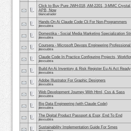
Click to Buy Pure JWH-018, AM-2201, 3-MMC Crystal
APB, Now
blancatrader
Hands-On Ai Claude Code Cli For Non-Programmers
jitexsubtra
Domestika - Social Media Marketing Specialization St
jitexsubtra
Coursera - Microsoft Devops Engineering Professional 
jitexsubtra
Claude Code In Practice Configuring Projects, Workfl
jitexsubtra
Build An Ai Inventory & Risk Register Eu Ai Act Ready
jitexsubtra
Adobe Illustrator For Graphic Designers
jitexsubtra
Web Development Journey With Html, Css & Sass
jitexsubtra
Big Data Engineering (with Claude Code)
jitexsubtra
The Digital Product Passport & Espr, End To End
jitexsubtra
Sustainability Implementation Guide For Smes