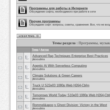
Программы для работы в Интернете
Обсуждение софта, необходимого при работе в сети
Прочие программы
Обсуждаем софт: вопросы, советы, сравнения. Все, что не в
Темы раздела
: Программы, музыка
Тема
/
Автор
Advanced Rag Techniques Enterprise Best Practices
jitexsubtra
Agentic Ai With Serverless Computing
jitexsubtra
Climate Solutions & Green Careers
jitexsubtra
Truck U S22e03 1080p Web H264-Cbfm
jitexsubtra
Tomorrows World Today S10e03 1080p Web H264-Cb
jitexsubtra
Rommel&apos;s Ghost Division: Victory in the West
jitexsubtra