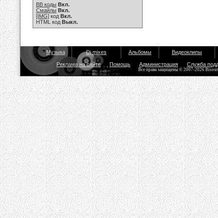
BB коды
Вкл.
Смайлы
Вкл.
[IMG]
код
Вкл.
HTML код
Выкл.
Музыка
Dj mixes
Альбомы
Видеоклипы
Реклама на сайте
Помощь
Администрация
Служба под
Все права защищены © 2007-2026 Bisou