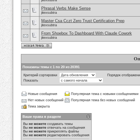
jitexsubtra
Phrasal Verbs Make Sense
jitexsubtra
Master Csa Cczt Zero Trust Certification Prep
jitexsubtra
From Shoebox To Dashboard With Claude Cowork
jitexsubtra
Оп
Показаны темы с 1 по 20 из 20391
Критерий сортировки
Порядок отображен
Показать
Новые сообщения
Популярная тема с новыми сообщениями
Нет новых сообщений
Популярная тема без новых сообщений
Тема закрыта
Ваши права в разделе
Вы
не можете
создавать темы
Вы
не можете
отвечать на сообщения
Вы
не можете
прикреплять файлы
Вы
не можете
редактировать сообщения