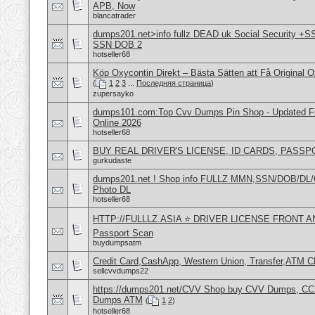
APB, Now
blancatrader
dumps201.net>info fullz DEAD uk Social Security +S
SSN DOB 2
hotseller68
Köp Oxycontin Direkt – Bästa Sätten att Få Original 
(
1
2
3
...
Последняя страница
)
zupersayko
dumps101.com:Top Cvv Dumps Pin Shop - Updated Fre
Online 2026
hotseller68
BUY REAL DRIVER'S LICENSE, ID CARDS, PASSP
gurkudaste
dumps201.net ! Shop info FULLZ MMN,SSN/DOB/DL/
Photo DL
hotseller68
HTTP://FULLLZ.ASIA ⭐️ DRIVER LICENSE FRONT 
Passport Scan
buydumpsatm
Credit Card,CashApp, Western Union, Transfer,ATM C
sellcvvdumps22
https://dumps201.net/CVV Shop buy CVV Dumps, CC F
Dumps ATM
(
1
2
)
hotseller68