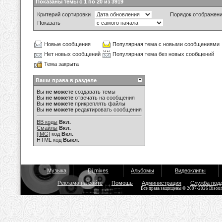
Показаны темы с 1 по 20 из 3919
Критерий сортировки
Порядок отображен
Показать
Новые сообщения
Популярная тема с новыми сообщениями
Нет новых сообщений
Популярная тема без новых сообщений
Тема закрыта
Ваши права в разделе
Вы
не можете
создавать темы
Вы
не можете
отвечать на сообщения
Вы
не можете
прикреплять файлы
Вы
не можете
редактировать сообщения
BB коды
Вкл.
Смайлы
Вкл.
[IMG]
код
Вкл.
HTML код
Выкл.
Музыка
Dj mixes
Альбомы
Видеоклипы
Реклама на сайте
Помощь
Администрация
Служба под
Все права защищены © 2007-2026 Bisou