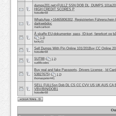
dumps201.net>FULLZ SSN DOB DL, DUMPS 101&202
HIGH CREDIT SCORES P
hotseller68
WhatsApp +16465806302, Registrierten Führerschein k
darkwebdoc
markcarlson
Å skaffe EU-dokumenter, pass, ID-kort, førerkort og bå
(
1
2
)
lucky11
Sell Dumps With Pin Online 101/201Buy CC Online 
hotseller68
SUT88
(
1
2
)
sut88codes
Buy real and fake Passports, Drivers License , Id
53827675)
(
1
2
)
thomaspeter441
SELL FULLSsn Dob DL CS CC CVV US UK AUS CA 
VBV/BIN/DOB1
hotseller68
Оп