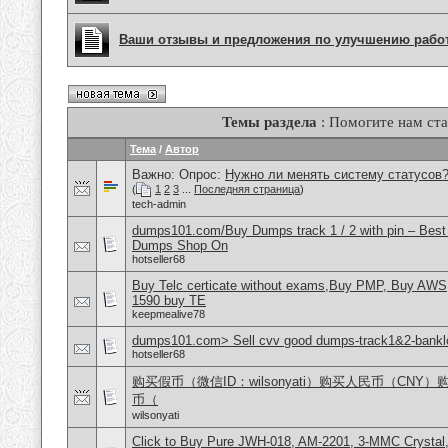
Ваши отзывы и предложения по улучшению рабо
Темы раздела
: Помогите нам ста
Тема
/
Автор
Важно: Опрос:
Нужно ли менять систему статусов
(
1
2
3
...
Последняя страница
)
tech-admin
dumps101.com/Buy Dumps track 1 / 2 with pin – Best
Dumps Shop On
hotseller68
Buy Telc certicate without exams,Buy PMP, Buy AWS
1590 buy TE
keepmealive78
dumps101.com> Sell cvv good dumps-track1&2-banklo
hotseller68
购买假币（微信ID：wilsonyati）购买人民币（CNY
币（
wilsonyati
Click to Buy Pure JWH-018, AM-2201, 3-MMC Crystal