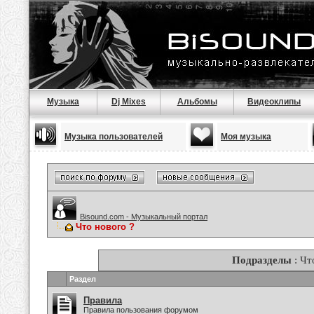
Музыка
Dj Mixes
Альбомы
Видеоклипы
Музыка пользователей
Моя музыка
Bisound.com - Музыкальный портал
Что нового ?
Подразделы
: Чт
Раздел
Правила
Правила пользования форумом