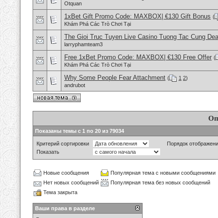
Otquan
1xBet Gift Promo Code: MAXBOX| €130 Gift Bonus
(
Khám Phá Các Trò Chơi Tại
The Gioi Truc Tuyen Live Casino Tuong Tac Cung De
larryphamteam3
Free 1xBet Promo Code: MAXBOX| €130 Free Offer
(
Khám Phá Các Trò Chơi Tại
Why Some People Fear Attachment
(
1
2
)
andrubot
Оп
Показаны темы с 1 по 20 из 79034
Критерий сортировки
Порядок отображен
Показать
Новые сообщения
Популярная тема с новыми сообщениями
Нет новых сообщений
Популярная тема без новых сообщений
Тема закрыта
Ваши права в разделе