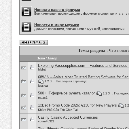
Новости нашего форума
Все изменения, происходящие с форумом можно прочитать тут
Новости в мире музыки
Делимся новостями, связанными с музыкой, исполнителями ...
Темы раздела
: Что новог
Тема
/
Автор
Exploring Vasssupplies.com – Features and Services 
hibbah
68WIN – Asia's Most Trusted Betting Software for Se
(
1
2
3
...
Последняя страница
)
jassica
500+ IT-форумов рунета каталог
(
1
2
3
...
Последня
mpas1
1xBet Promo Code 2026: €130 for New Players
(
1
2
Khám Phá Các Trò Chơi Tại
Casiny Casino Accepted Currencies
votan45321
The Ultimate Genshin Impact Shrine of Depths Key Gu