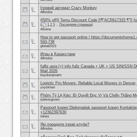
Ігровий автомат Crazy Monkey
Alfredos
{{50% off}} Temu Discount Code [[¶''ACR617333 ¶'']] fo
(
1
2
3
...
Последняя страница
)
Afsana
How to get passport online ( https://documentshome1.
550-738
global2023
Игры в Казахстане
Alfredos
fulllz.asia [+] info fullz Canada + UK + US SIN/S
Mail 2026
buydumpsatm
Logistic Pro Movers: Reliable Local Movers in Denver
yoyokhan
Phỏm Tỷ Lệ Kèo: Bí Quyết Đọc Vị Và Chiến Thắng Mọ
tylekeogreen
Paspoort kopen Diplomatiek paspoort kopen Kontakti
+12362397630
minex
Які порадите ігрові клуби?
Alfredos