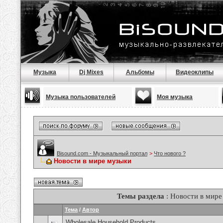
Музыка
Dj Mixes
Альбомы
Видеоклипы
Музыка пользователей
Моя музыка
Bisound.com - Музыкальный портал
>
Что нового ?
Новости в мире музыки
Темы раздела
: Новости в мире
Тема
/
Автор
Wholesale Household Products