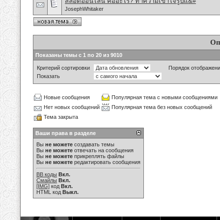
สล็อตออนไลน์ คืออะไร? ทำความเข้าใจรูปแ&#
JosephWhitaker
Оп
Показаны темы с 1 по 20 из 9010
Критерий сортировки
Порядок отображен
Показать
Новые сообщения
Популярная тема с новыми сообщениями
Нет новых сообщений
Популярная тема без новых сообщений
Тема закрыта
Ваши права в разделе
Вы
не можете
создавать темы
Вы
не можете
отвечать на сообщения
Вы
не можете
прикреплять файлы
Вы
не можете
редактировать сообщения
BB коды
Вкл.
Смайлы
Вкл.
[IMG]
код
Вкл.
HTML код
Выкл.