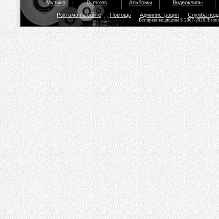
Музыка
Dj mixes
Альбомы
Видеоклипы
Реклама на сайте
Помощь
Администрация
Служба под
Все права защищены © 2007-2026 Bisou