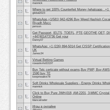
mannick
Where to get 100% Counterfeit Money (whatsapp...+1 (
global2023
WhatsApp +1(581) 942-4296 Buy Weed Hashish Cocain
Riyadh Mecc
penson
Get Passport, IELTS, TOEFL, PTE,GEOTHE,OET, D
+447401473736 Get your
Danny07
WhatsApp: +1 (226) 894-5014​ Get CISSP Certification
UK
James34
Virtual Betting Games
rowankvho53197
Buy Telc certicate without exams,Buy PMP, Buy AWS
1590 buy TE
keepmealive78
Soft Drinks Wholesale Suppliers - Energy Drinks Whol
mannick
Click to Buy Pure JWH-018, AM-2201, 3-MMC Crysta
Online
blancatrader
Игры в онлайне
Alfredos