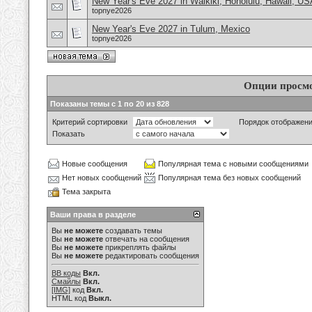
New Year's Eve 2027 in Waikiki, Honolulu, Hawaii, US
topnye2026
New Year's Eve 2027 in Tulum, Mexico
topnye2026
Опции просм
Показаны темы с 1 по 20 из 828
Критерий сортировки
Порядок отображен
Показать
Новые сообщения
Популярная тема с новыми сообщениями
Нет новых сообщений
Популярная тема без новых сообщений
Тема закрыта
Ваши права в разделе
Вы
не можете
создавать темы
Вы
не можете
отвечать на сообщения
Вы
не можете
прикреплять файлы
Вы
не можете
редактировать сообщения
BB коды
Вкл.
Смайлы
Вкл.
[IMG]
код
Вкл.
HTML код
Выкл.