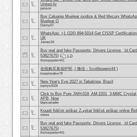
United Ar
penson
Buy Caluanie Muelear oxidize & Red Mecury WhatsAp
Muelear O
Danny07
WhatsApp: +1 (226) 894-5014​ Get CISSP Certification
UK
James34
Buy real and fake Passports, Drivers License , Id
53827675)
(
1
2
)
thomaspeter441
在线购买真假护照, ( 微信：Scottbowers44 )
keepmealive78
New Year's Eve 2027 in Tabatinga, Brazil
topnye2026
Click to Buy Pure JWH-018, AM-2201, 3-MMC Crystal
APB, Now
blancatrader
Koupit řidičsk‎ průkaz Zيskat řidičsk‎ průka
minex
Buy real and fake Passports, Drivers License , Id
53827675)
thomaspeter441