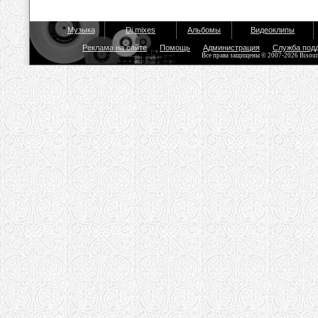
Музыка
Dj mixes
Альбомы
Видеоклипы
Реклама на сайте
Помощь
Администрация
Служба под
Все права защищены © 2007-2026 Bisou