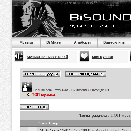
Музыка
Dj Mixes
Альбомы
Видеоклипы
Музыка пользователей
Моя музыка
Bisound.com - Музыкальный портал
>
Обсуждения
ПОП-музыка
Темы раздела
: ПОП-музы
Тема
/
Автор
WhatsApp +1(581) 942-4296 Buy Weed Hashish Cocai