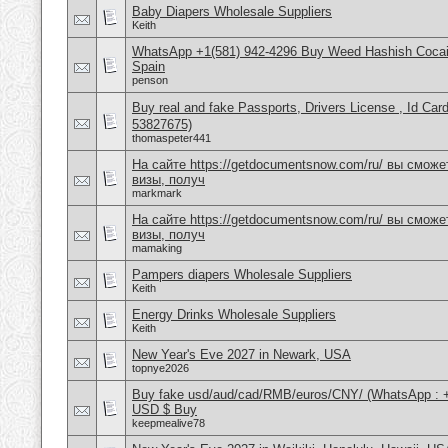
Baby Diapers Wholesale Suppliers
Keith
WhatsApp +1(581) 942-4296 Buy Weed Hashish Cocain
Spain
penson
Buy real and fake Passports, Drivers License , Id
53827675)
thomaspeter441
На сайте https://getdocumentsnow.com/ru/ вы сможе
визы, получ
markmark
На сайте https://getdocumentsnow.com/ru/ вы сможе
визы, получ
mamaking
Pampers diapers Wholesale Suppliers
Keith
Energy Drinks Wholesale Suppliers
Keith
New Year's Eve 2027 in Newark, USA
topnye2026
Buy fake usd/aud/cad/RMB/euros/CNY/ (WhatsApp : 
USD $ Buy
keepmealive78