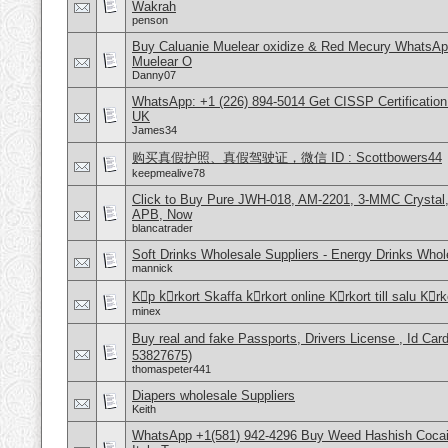
Wakrah
penson
Buy Caluanie Muelear oxidize & Red Mecury WhatsAp
Muelear O
Danny07
WhatsApp: +1 (226) 894-5014​ Get CISSP Certification
UK
James34
购买真假护照、真假驾驶证，微信 ID : Scottbowers44
keepmealive78
Click to Buy Pure JWH-018, AM-2201, 3-MMC Crystal
APB, Now
blancatrader
Soft Drinks Wholesale Suppliers - Energy Drinks Whol
mannick
Kِp kِrkort Skaffa kِrkort online Kِrkort till salu Kِr
minex
Buy real and fake Passports, Drivers License , Id
53827675)
thomaspeter441
Diapers wholesale Suppliers
Keith
WhatsApp +1(581) 942-4296 Buy Weed Hashish Cocai