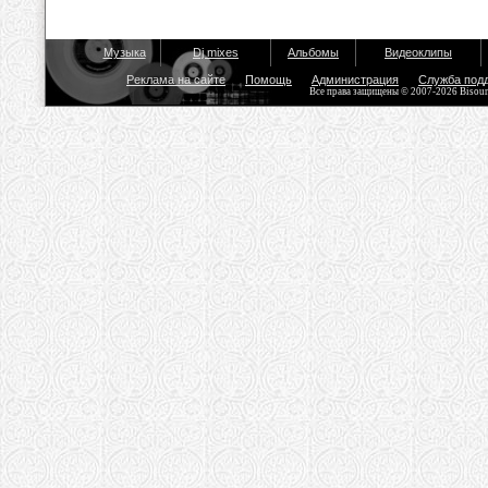
Музыка
Dj mixes
Альбомы
Видеоклипы
Реклама на сайте
Помощь
Администрация
Служба под
Все права защищены © 2007-2026 Bisou