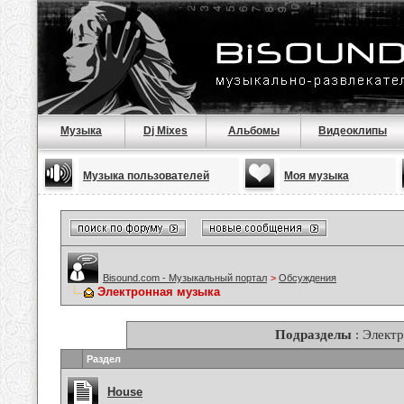
Музыка
Dj Mixes
Альбомы
Видеоклипы
Музыка пользователей
Моя музыка
Bisound.com - Музыкальный портал
>
Обсуждения
Электронная музыка
Подразделы
: Элект
Раздел
House