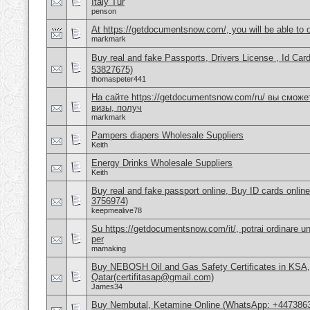
Italy Tur
penson
At https://getdocumentsnow.com/, you will be able to o
markmark
Buy real and fake Passports, Drivers License , Id
53827675)
thomaspeter441
На сайте https://getdocumentsnow.com/ru/ вы сможе
визы, получ
markmark
Pampers diapers Wholesale Suppliers
Keith
Energy Drinks Wholesale Suppliers
Keith
Buy real and fake passport online, Buy ID cards onli
3756974)
keepmealive78
Su https://getdocumentsnow.com/it/, potrai ordinare un
per
mamaking
Buy NEBOSH Oil and Gas Safety Certificates in KSA
Qatar(certifitasap@gmail.com)
James34
Buy Nembutal, Ketamine Online (WhatsApp: +447386