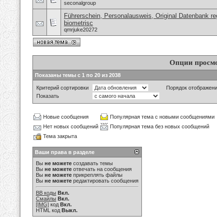
seconalgroup
Führerschein, Personalausweis, Original Datenbank reg
biometrisc
qmrjuke20272
Опции просм
Показаны темы с 1 по 20 из 2038
Критерий сортировки
Порядок отображен
Показать
Новые сообщения
Популярная тема с новыми сообщениями
Нет новых сообщений
Популярная тема без новых сообщений
Тема закрыта
Ваши права в разделе
Вы
не можете
создавать темы
Вы
не можете
отвечать на сообщения
Вы
не можете
прикреплять файлы
Вы
не можете
редактировать сообщения
BB коды
Вкл.
Смайлы
Вкл.
[IMG]
код
Вкл.
HTML код
Выкл.