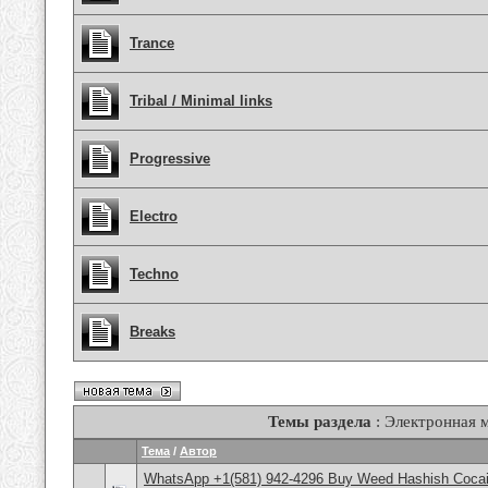
Trance
Tribal / Minimal links
Progressive
Electro
Techno
Breaks
Темы раздела
: Электронная 
Тема
/
Автор
WhatsApp +1(581) 942-4296 Buy Weed Hashish Cocain