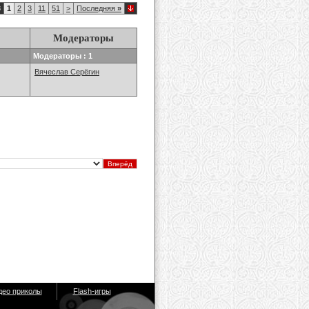
8
1
2
3
11
51
>
Последняя
»
Модераторы
Модераторы : 1
Вячеслав Серёгин
део приколы
Flash-игры