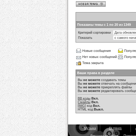
Показаны темы с 1 по 20 из 1349
Критерий сортировки
Показать
Новые сообщения
Популя
Нет новых сообщений
Популя
Тема закрыта
Ваши права в разделе
Вы
не можете
создавать темы
Вы
не можете
отвечать на сообщен
Вы
не можете
прикреплять файлы
Вы
не можете
редактировать сообщ
BB коды
Вкл.
Смайлы
Вкл.
[IMG]
код
Вкл.
HTML код
Выкл.
Музыка
Dj mixes
Реклама на сайте
Помощ