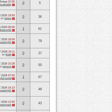
Вчера
22:05
0
5
ancatrader
8.2026
18:50
0
36
от
minex
8.2026
00:50
1
61
lnelson91
7.2026
18:04
0
79
speter441
7.2026
16:11
0
37
от
Keith
7.2026
10:28
0
50
от
penson
7.2026
07:55
1
67
ful-world
7.2026
16:13
0
48
speter441
7.2026
12:55
0
43
markmark