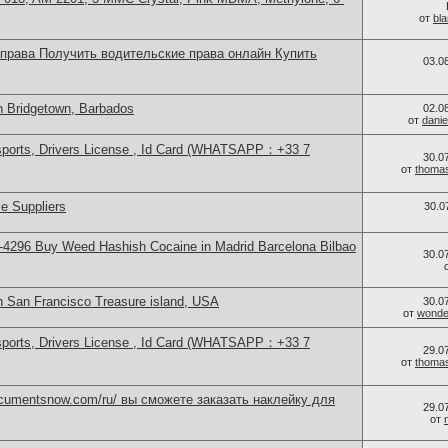
от
bl
 права Получить водительские права онлайн Купить
03.0
n Bridgetown, Barbados
02.0
от
danie
sports, Drivers License , Id Card (WHATSAPP：+33 7
30.0
от
thoma
e Suppliers
30.0
4296 Buy Weed Hashish Cocaine in Madrid Barcelona Bilbao
30.0
n San Francisco Treasure island, USA
30.0
от
wonder
sports, Drivers License , Id Card (WHATSAPP：+33 7
29.0
от
thoma
documentsnow.com/ru/ вы сможете заказать наклейку для
29.0
от