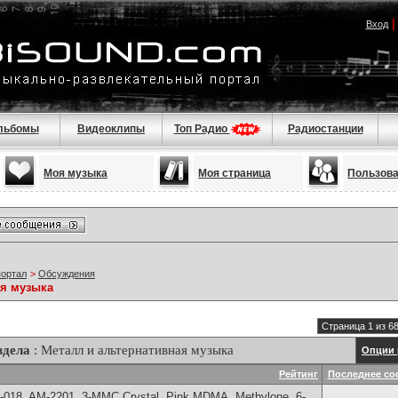
Вход
льбомы
Видеоклипы
Топ Радио
Радиостанции
Моя музыка
Моя страница
Пользов
портал
>
Обсуждения
ая музыка
Страница 1 из 6
здела
: Металл и альтернативная музыка
Опции 
Рейтинг
Последнее со
-018, AM-2201, 3-MMC Crystal, Pink MDMA, Methylone, 6-