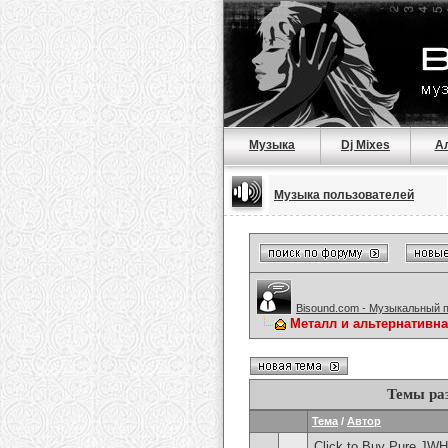
Музыка
Dj Mixes
А
Музыка пользователей
Bisound.com - Музыкальный 
Металл и альтернативн
Темы ра
Тема
/
Автор
Click to Buy Pure JWH