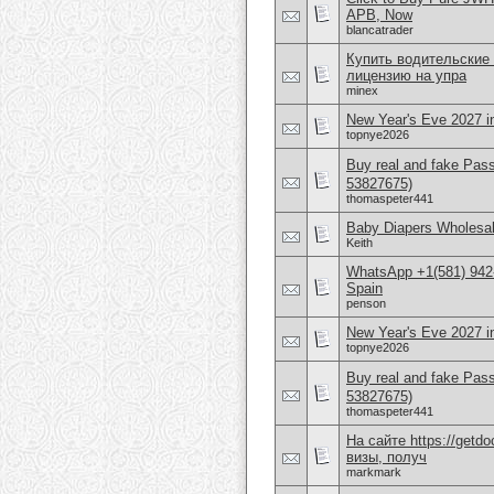
APB, Now
blancatrader
Купить водительские
лицензию на упра
minex
New Year's Eve 2027 i
topnye2026
Buy real and fake Pas
53827675)
thomaspeter441
Baby Diapers Wholesal
Keith
WhatsApp +1(581) 942-
Spain
penson
New Year's Eve 2027 i
topnye2026
Buy real and fake Pas
53827675)
thomaspeter441
На сайте https://get
визы, получ
markmark