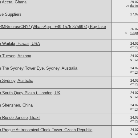
n Accra, Ghana
29.0
от
danie
le Suppliers
27.0
/RMB/euros/CNY/ (WhatsApp : +49 1575 3756974) Buy fake
26.0
от
keep
n Waikiki, Hawaii, USA
24.0
от
t
n Tucson, Arizona
24.0
от
t
n The Sydney Tower Eye, Sydney, Australia
24.0
от
t
 Sydney, Australia
24.0
от
t
n South Quay Plaza i, London, UK
24.0
от
t
n Shenzhen, China
24.0
от
t
 Rio de Janeiro, Brazil
24.0
от
t
n Prague Astronomical Clock Tower, Czech Republic
24.0
от
t