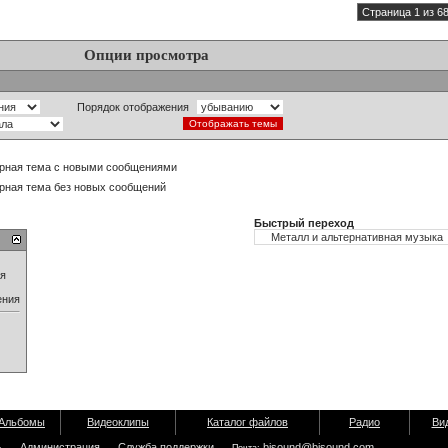
Страница 1 из 6
Опции просмотра
Порядок отображения
рная тема с новыми сообщениями
рная тема без новых сообщений
Быстрый переход
ия
ения
Альбомы
Видеоклипы
Каталог файлов
Радио
Ви
ь
Администрация
Служба поддержки
bisound@bisound.com