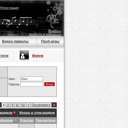
|
Регистрация
Помощь
Добавить в избранное
Видео приколы
Flash-игры
атели
Форум
Имя
Пароль
8
1
2
3
11
51
>
Последняя
»
раздела
Искать в этом разделе
общение
Ответов
Просмотров