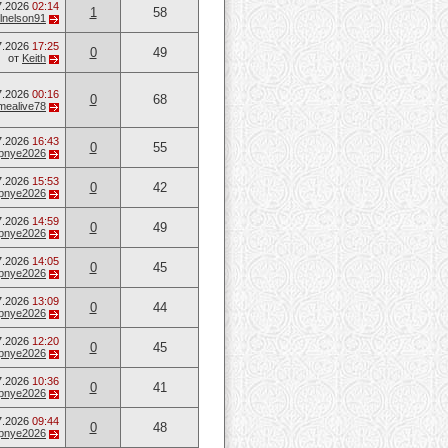
7.2026
02:14
1
58
lnelson91
7.2026
17:25
0
49
от
Keith
7.2026
00:16
0
68
mealive78
7.2026
16:43
0
55
opnye2026
7.2026
15:53
0
42
opnye2026
7.2026
14:59
0
49
opnye2026
7.2026
14:05
0
45
opnye2026
7.2026
13:09
0
44
opnye2026
7.2026
12:20
0
45
opnye2026
7.2026
10:36
0
41
opnye2026
7.2026
09:44
0
48
opnye2026